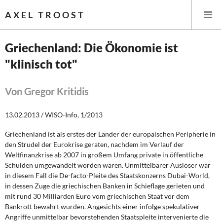
AXEL TROOST
Griechenland: Die Ökonomie ist
"klinisch tot"
Startseite
Themen
Von Gregor Kritidis
Leitlinien linker Wirtschafts- und Finanzpolitik
13.02.2013 / WISO-Info, 1/2013
Griechenland ist als erstes der Länder der europäischen Peripherie in
Wirtschaftspolitik
den Strudel der Eurokrise geraten, nachdem im Verlauf der
Weltfinanzkrise ab 2007 in großem Umfang private in öffentliche
Steuer- und Finanzpolitik
Schulden umgewandelt worden waren. Unmittelbarer Auslöser war
in diesem Fall die De-facto-Pleite des Staatskonzerns Dubai-World,
Öffentliche Infrastruktur und Daseinsvorsorge
in dessen Zuge die griechischen Banken in Schieflage gerieten und
mit rund 30 Milliarden Euro vom griechischen Staat vor dem
Eurokrise und Griechenland
Bankrott bewahrt wurden. Angesichts einer infolge spekulativer
Angriffe unmittelbar bevorstehenden Staatspleite intervenierte die