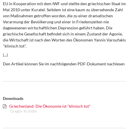
DIE LINKE
EU in Kooperation mit dem IWF und stellte den griechischen Staat im
Mai 2010 unter Kuratel. Seitdem ist eine kaum zu übersehende Zahl
von Maßnahmen getroffen worden, die zu einer dramatischen
Weitere Themen
Verarmung der Bevölkerung und einer in Friedenszeiten nie
dagewesenen wirtschaftlichen Depression geführt haben. Die
Memo-Gruppe
griechische Gesellschaft befindet sich in einem Zustand der Agonie,
die Wirtschaft ist nach den Worten des Ökonomen Yannis Varoufakis
Institut Solidarische Moderne
"klinisch tot".
(...)
Rosa-Luxemburg-Stiftung
Den Artikel können Sie im nachfolgenden PDF-Dokument nachlesen
Über mich
Kontakt
Downloads
Griechenland: Die Ökonomie ist "klinisch tot"
Gregor Kritidis