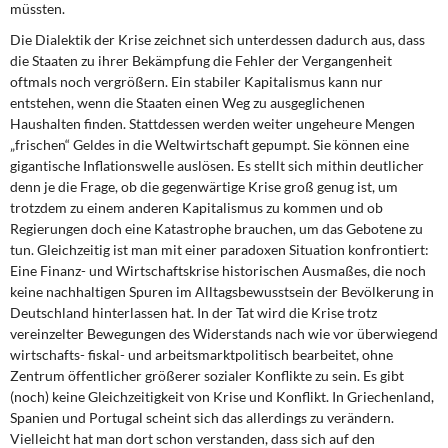
müssten.
Die Dialektik der Krise zeichnet sich unterdessen dadurch aus, dass
die Staaten zu ihrer Bekämpfung die Fehler der Vergangenheit
oftmals noch vergrößern. Ein stabiler Kapitalismus kann nur
entstehen, wenn die Staaten einen Weg zu ausgeglichenen
Haushalten finden. Stattdessen werden weiter ungeheure Mengen
„frischen“ Geldes in die Weltwirtschaft gepumpt. Sie können eine
gigantische Inflationswelle auslösen. Es stellt sich mithin deutlicher
denn je die Frage, ob die gegenwärtige Krise groß genug ist, um
trotzdem zu einem anderen Kapitalismus zu kommen und ob
Regierungen doch eine Katastrophe brauchen, um das Gebotene zu
tun. Gleichzeitig ist man mit einer paradoxen Situation konfrontiert:
Eine Finanz- und Wirtschaftskrise historischen Ausmaßes, die noch
keine nachhaltigen Spuren im Alltagsbewusstsein der Bevölkerung in
Deutschland hinterlassen hat. In der Tat wird die Krise trotz
vereinzelter Bewegungen des Widerstands nach wie vor überwiegend
wirtschafts- fiskal- und arbeitsmarktpolitisch bearbeitet, ohne
Zentrum öffentlicher größerer sozialer Konflikte zu sein. Es gibt
(noch) keine Gleichzeitigkeit von Krise und Konflikt. In Griechenland,
Spanien und Portugal scheint sich das allerdings zu verändern.
Vielleicht hat man dort schon verstanden, dass sich auf den