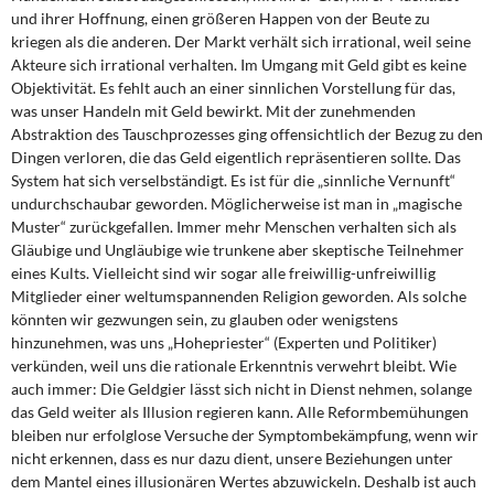
und ihrer Hoffnung, einen größeren Happen von der Beute zu
kriegen als die anderen. Der Markt verhält sich irrational, weil seine
Akteure sich irrational verhalten. Im Umgang mit Geld gibt es keine
Objektivität. Es fehlt auch an einer sinnlichen Vorstellung für das,
was unser Handeln mit Geld bewirkt. Mit der zunehmenden
Abstraktion des Tauschprozesses ging offensichtlich der Bezug zu den
Dingen verloren, die das Geld eigentlich repräsentieren sollte. Das
System hat sich verselbständigt. Es ist für die „sinnliche Vernunft“
undurchschaubar geworden. Möglicherweise ist man in „magische
Muster“ zurückgefallen. Immer mehr Menschen verhalten sich als
Gläubige und Ungläubige wie trunkene aber skeptische Teilnehmer
eines Kults. Vielleicht sind wir sogar alle freiwillig-unfreiwillig
Mitglieder einer weltumspannenden Religion geworden. Als solche
könnten wir gezwungen sein, zu glauben oder wenigstens
hinzunehmen, was uns „Hohepriester“ (Experten und Politiker)
verkünden, weil uns die rationale Erkenntnis verwehrt bleibt. Wie
auch immer: Die Geldgier lässt sich nicht in Dienst nehmen, solange
das Geld weiter als Illusion regieren kann. Alle Reformbemühungen
bleiben nur erfolglose Versuche der Symptombekämpfung, wenn wir
nicht erkennen, dass es nur dazu dient, unsere Beziehungen unter
dem Mantel eines illusionären Wertes abzuwickeln. Deshalb ist auch