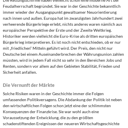
Die Rettungsschirme haben vielleicht schon eine moderne Art der
DIE LINKE
Feudalherrschaft begründet. Sie war in der Geschichte bekanntlich
immer wieder der Ausgangspunkt gewaltsamer Neuorientierung
Weitere Themen
nach innen und außen. Europa hat im zwanzigsten Jahrhundert zwei
verheerende Bürgerkriege erlebt, nichts anderes waren nämlich aus
Memo-Gruppe
europäischer Perspektive der Erste und der Zweite Weltkrieg.
Historiker werden vielleicht die Euro-Krise als dritten europäischen
Bürgerkrieg interpretieren. Es ist noch nicht entschieden, ob er nur
Institut Solidarische Moderne
mit „friedlichen“ Mitteln geführt wird. Der Preis, den nicht nur
Deutsche bei einem Auseinanderbrechen der Währungsunion zahlen
Rosa-Luxemburg-Stiftung
müssten, wird in jedem Fall nicht so sehr in den Bereichen Jobs und
Renten, sondern vor allem auf den Gebieten Stabilität, Frieden und
Über mich
Sicherheit anfallen.
Die Vernunft der Märkte
Kontakt
Solche Risiken waren in der Geschichte immer die Folgen
umfassenden Politikversagens. Die Abdankung der Politik ist neben
den wirtschaftlichen Folgen schon jetzt eine der schlimmsten
Konsequenzen der Finanzkrise. Sie war wohl auch eine
Voraussetzung der Entwicklung, die zu den größten
schadenstiftenden Ereignissen der neueren Wirtschaftsgeschichte