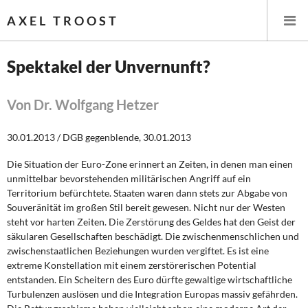
AXEL TROOST
Spektakel der Unvernunft?
Startseite
Von Dr. Wolfgang Hetzer
Themen
30.01.2013 / DGB gegenblende, 30.01.2013
Leitlinien linker Wirtschafts- und Finanzpolitik
Die Situation der Euro-Zone erinnert an Zeiten, in denen man einen
unmittelbar bevorstehenden militärischen Angriff auf ein
Wirtschaftspolitik
Territorium befürchtete. Staaten waren dann stets zur Abgabe von
Souveränität im großen Stil bereit gewesen. Nicht nur der Westen
Steuer- und Finanzpolitik
steht vor harten Zeiten. Die Zerstörung des Geldes hat den Geist der
säkularen Gesellschaften beschädigt. Die zwischenmenschlichen und
zwischenstaatlichen Beziehungen wurden vergiftet. Es ist eine
Öffentliche Infrastruktur und Daseinsvorsorge
extreme Konstellation mit einem zerstörerischen Potential
entstanden. Ein Scheitern des Euro dürfte gewaltige wirtschaftliche
Eurokrise und Griechenland
Turbulenzen auslösen und die Integration Europas massiv gefährden.