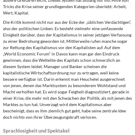
äußere Grenze erreicht. Dieses System hat bislang nur mit Hilfe von
Tricks die Krise seiner grundlegenden Kategorien überlebt: Arbeit,
Wert, Kapital.
Die Kritik kommt nicht nur aus der Ecke der „üblichen Verdächtigen“,
also der politischen Linken. Es besteht vielmehr eine umfassende
Einigkeit darüber, dass der Kapitalismus in seiner jetzigen Verfassung
zu einer Bedrohung geworden ist. Mittlerweile rufen manche sogar
zur Rettung des Kapitalismus vor den Kapitalisten auf. Auf dem
„World Economic Forum“ in Davos kann man gar den Eindruck
gewinnen, dass die Weltelite des Kapitals schon schmerzlich an
diesem System leidet. Manager und Banker scheinen die
kapitalistische Wirtschaftsordnung nur zu ertragen, weil keine
bessere verfügbar ist. Darin erkennt man Heuchelei ausgerechnet
von jenen, denen das Marktsystem zu besonderem Wohlstand und
Macht verholfen hat. Es wird sogar Feigheit diagnostiziert, gerade in
einer Krise, die mehr mit den Schwächen der Politik, als mit jenen des
Marktes zu tun hat. Unverzagt wird dem Kapitalismus aber
bescheinigt, dass es ihm ziemlich gut geht, habe seine zentrale Idee
doch nichts von ihrer Überzeugungskraft verloren.
Sprachlosigkeit und Spektakel