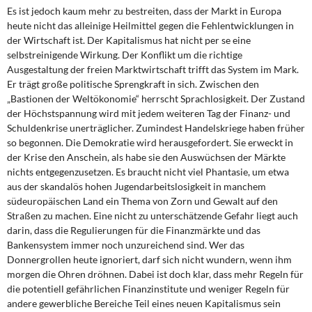
Es ist jedoch kaum mehr zu bestreiten, dass der Markt in Europa
heute nicht das alleinige Heilmittel gegen die Fehlentwicklungen in
der Wirtschaft ist. Der Kapitalismus hat nicht per se eine
selbstreinigende Wirkung. Der Konflikt um die richtige
Ausgestaltung der freien Marktwirtschaft trifft das System im Mark.
Er trägt große politische Sprengkraft in sich. Zwischen den
„Bastionen der Weltökonomie“ herrscht Sprachlosigkeit. Der Zustand
der Höchstspannung wird mit jedem weiteren Tag der Finanz- und
Schuldenkrise unerträglicher. Zumindest Handelskriege haben früher
so begonnen. Die Demokratie wird herausgefordert. Sie erweckt in
der Krise den Anschein, als habe sie den Auswüchsen der Märkte
nichts entgegenzusetzen. Es braucht nicht viel Phantasie, um etwa
aus der skandalös hohen Jugendarbeitslosigkeit in manchem
südeuropäischen Land ein Thema von Zorn und Gewalt auf den
Straßen zu machen. Eine nicht zu unterschätzende Gefahr liegt auch
darin, dass die Regulierungen für die Finanzmärkte und das
Bankensystem immer noch unzureichend sind. Wer das
Donnergrollen heute ignoriert, darf sich nicht wundern, wenn ihm
morgen die Ohren dröhnen. Dabei ist doch klar, dass mehr Regeln für
die potentiell gefährlichen Finanzinstitute und weniger Regeln für
andere gewerbliche Bereiche Teil eines neuen Kapitalismus sein