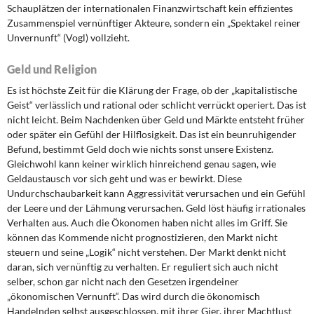
Schauplätzen der internationalen Finanzwirtschaft kein effizientes
Zusammenspiel vernünftiger Akteure, sondern ein „Spektakel reiner
Unvernunft“ (Vogl) vollzieht.
Geld und Religion
Es ist höchste Zeit für die Klärung der Frage, ob der „kapitalistische
Geist“ verlässlich und rational oder schlicht verrückt operiert. Das ist
nicht leicht. Beim Nachdenken über Geld und Märkte entsteht früher
oder später ein Gefühl der Hilflosigkeit. Das ist ein beunruhigender
Befund, bestimmt Geld doch wie nichts sonst unsere Existenz.
Gleichwohl kann keiner wirklich hinreichend genau sagen, wie
Geldaustausch vor sich geht und was er bewirkt. Diese
Undurchschaubarkeit kann Aggressivität verursachen und ein Gefühl
der Leere und der Lähmung verursachen. Geld löst häufig irrationales
Verhalten aus. Auch die Ökonomen haben nicht alles im Griff. Sie
können das Kommende nicht prognostizieren, den Markt nicht
steuern und seine „Logik“ nicht verstehen. Der Markt denkt nicht
daran, sich vernünftig zu verhalten. Er reguliert sich auch nicht
selber, schon gar nicht nach den Gesetzen irgendeiner
„ökonomischen Vernunft“. Das wird durch die ökonomisch
Handelnden selbst ausgeschlossen, mit ihrer Gier, ihrer Machtlust