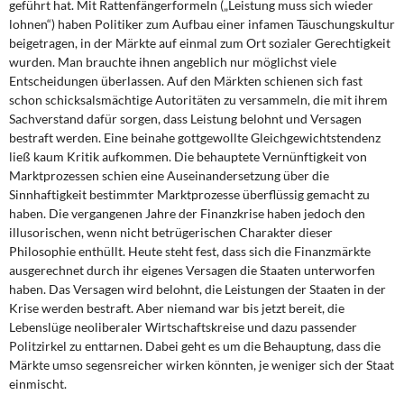
geführt hat. Mit Rattenfängerformeln („Leistung muss sich wieder
lohnen“) haben Politiker zum Aufbau einer infamen Täuschungskultur
beigetragen, in der Märkte auf einmal zum Ort sozialer Gerechtigkeit
wurden. Man brauchte ihnen angeblich nur möglichst viele
Entscheidungen überlassen. Auf den Märkten schienen sich fast
schon schicksalsmächtige Autoritäten zu versammeln, die mit ihrem
Sachverstand dafür sorgen, dass Leistung belohnt und Versagen
bestraft werden. Eine beinahe gottgewollte Gleichgewichtstendenz
ließ kaum Kritik aufkommen. Die behauptete Vernünftigkeit von
Marktprozessen schien eine Auseinandersetzung über die
Sinnhaftigkeit bestimmter Marktprozesse überflüssig gemacht zu
haben. Die vergangenen Jahre der Finanzkrise haben jedoch den
illusorischen, wenn nicht betrügerischen Charakter dieser
Philosophie enthüllt. Heute steht fest, dass sich die Finanzmärkte
ausgerechnet durch ihr eigenes Versagen die Staaten unterworfen
haben. Das Versagen wird belohnt, die Leistungen der Staaten in der
Krise werden bestraft. Aber niemand war bis jetzt bereit, die
Lebenslüge neoliberaler Wirtschaftskreise und dazu passender
Politzirkel zu enttarnen. Dabei geht es um die Behauptung, dass die
Märkte umso segensreicher wirken könnten, je weniger sich der Staat
einmischt.