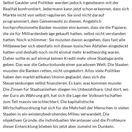
Selbst Gaukler und Politiker werden jedoch irgendwann mit der
Realität konfrontiert. Jedermann kann jetzt schon erkennen, dass sich
Märkte nicht von selbst regulieren. Sie sind nicht darauf
programmiert, dem Gemeinwohl zu dienen. Angeblich
hochprofessionelle Banker mussten einräumen, dass sie die Papiere,
die sie für Milliardenbeträge gekauft hatten, selbst nicht verstanden
hatten. Noch schlimmer: Sie mussten davon ausgehen, dass fast alle
Mitbewerber sich ebenfalls mit diesen toxischen Abfällen eingedeckt
hatten und deshalb noch nicht einmal mehr kreditwürdig waren.
Daher sollte es auf einmal keinen Kredit mehr ohne Staatsgarantie
geben. Das war die Geburtsstunde einer paradoxen Welt: Die Staaten
mussten die Banken retten, nicht umgekehrt. Allzu viele Politiker
haben den marktradikalen Unsinn geglaubt, dass sich die
Steuersenkungen selbst finanzieren. Es kam, was kommen musste:
Die Zinsen für Staatsanleihen stiegen ins Unbezahlbare. Und dort, wo
der Euro als Währung gilt, hat sich die Lage der Volkswirtschaften
zum Teil massiv verschlechtert. Die kapitalistische
Wirtschaftsordnung hat sich für die Mehrheit der Menschen in vielen
Staaten in ein existenzbedrohendes Milieu verwandelt. Die
objektiven Gründe, die individuellen Veranlasser und die Profiteure
dieser Entwicklung blieben bis jetzt aber zumeist im Dunkeln.