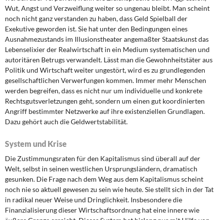
Wut, Angst und Verzweiflung weiter so ungenau bleibt. Man scheint
noch nicht ganz verstanden zu haben, dass Geld Spielball der
Exekutive geworden ist. Sie hat unter den Bedingungen eines
Ausnahmezustands im Illusionstheater angemaßter Staatskunst das
Lebenselixier der Realwirtschaft in ein Medium systematischen und
autoritären Betrugs verwandelt. Lässt man die Gewohnheitstäter aus
Politik und Wirtschaft weiter ungestört, wird es zu grundlegenden
gesellschaftlichen Verwerfungen kommen. Immer mehr Menschen
werden begreifen, dass es nicht nur um individuelle und konkrete
Rechtsgutsverletzungen geht, sondern um einen gut koordinierten
Angriff bestimmter Netzwerke auf ihre existenziellen Grundlagen.
Dazu gehört auch die Geldwertstabilität.
System und Krise
Die Zustimmungsraten für den Kapitalismus sind überall auf der
Welt, selbst in seinen westlichen Ursprungsländern, dramatisch
gesunken. Die Frage nach dem Weg aus dem Kapitalismus scheint
noch nie so aktuell gewesen zu sein wie heute. Sie stellt sich in der Tat
in radikal neuer Weise und Dringlichkeit. Insbesondere die
Finanzialisierung dieser Wirtschaftsordnung hat eine innere wie