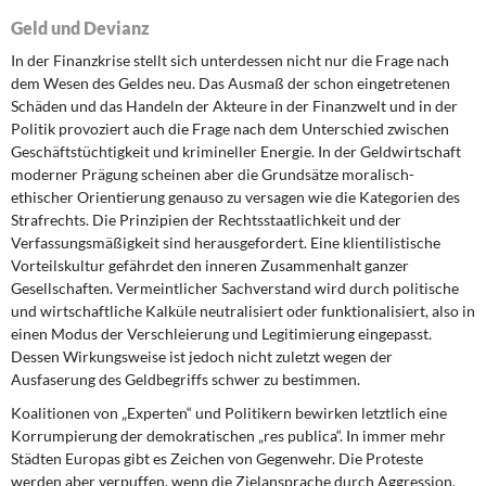
Geld und Devianz
In der Finanzkrise stellt sich unterdessen nicht nur die Frage nach
dem Wesen des Geldes neu. Das Ausmaß der schon eingetretenen
Schäden und das Handeln der Akteure in der Finanzwelt und in der
Politik provoziert auch die Frage nach dem Unterschied zwischen
Geschäftstüchtigkeit und krimineller Energie. In der Geldwirtschaft
moderner Prägung scheinen aber die Grundsätze moralisch-
ethischer Orientierung genauso zu versagen wie die Kategorien des
Strafrechts. Die Prinzipien der Rechtsstaatlichkeit und der
Verfassungsmäßigkeit sind herausgefordert. Eine klientilistische
Vorteilskultur gefährdet den inneren Zusammenhalt ganzer
Gesellschaften. Vermeintlicher Sachverstand wird durch politische
und wirtschaftliche Kalküle neutralisiert oder funktionalisiert, also in
einen Modus der Verschleierung und Legitimierung eingepasst.
Dessen Wirkungsweise ist jedoch nicht zuletzt wegen der
Ausfaserung des Geldbegriffs schwer zu bestimmen.
Koalitionen von „Experten“ und Politikern bewirken letztlich eine
Korrumpierung der demokratischen „res publica“. In immer mehr
Städten Europas gibt es Zeichen von Gegenwehr. Die Proteste
werden aber verpuffen, wenn die Zielansprache durch Aggression,