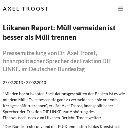
AXEL TROOST
Liikanen Report: Müll vermeiden ist
besser als Müll trennen
Startseite
Themen
Pressemitteilung von Dr. Axel Troost,
finanzpolitischer Sprecher der Fraktion DIE
Leitlinien linker Wirtschafts- und Finanzpolitik
LINKE. im Deutschen Bundestag
Wirtschaftspolitik
27.02.2013 / 27.02.2013
Steuer- und Finanzpolitik
"Mit den hochriskanten Spekulationsgeschäften der Banken ist es wie
mit dem Müll: Es ist besser, sie ganz zu vermeiden, als sie nur vom
Öffentliche Infrastruktur und Daseinsvorsorge
Kerngeschäft zu trennen", erklärt Axel Troost, finanzpolitischer
Sprecher der Fraktion DIE LINKE, zur Anhörung des
Finanzausschusses zum Liikanen-Bericht. Troost weiter:
Eurokrise und Griechenland
"Der Bundesregierung und der EU-Kommission ist das Kunststück