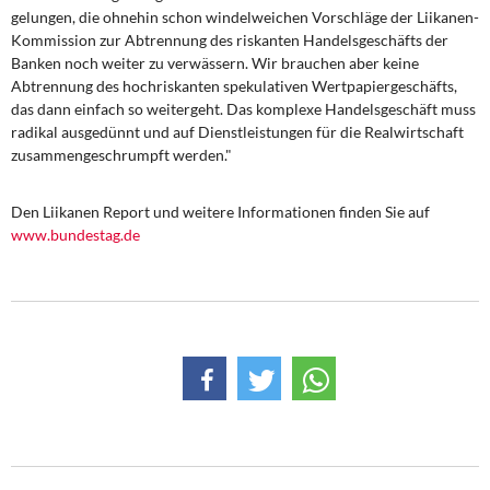
DIE LINKE
gelungen, die ohnehin schon windelweichen Vorschläge der Liikanen-
Kommission zur Abtrennung des riskanten Handelsgeschäfts der
Weitere Themen
Banken noch weiter zu verwässern. Wir brauchen aber keine
Abtrennung des hochriskanten spekulativen Wertpapiergeschäfts,
das dann einfach so weitergeht. Das komplexe Handelsgeschäft muss
Memo-Gruppe
radikal ausgedünnt und auf Dienstleistungen für die Realwirtschaft
zusammengeschrumpft werden."
Institut Solidarische Moderne
Den Liikanen Report und weitere Informationen finden Sie auf
Rosa-Luxemburg-Stiftung
www.bundestag.de
Über mich
Kontakt