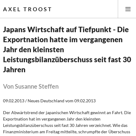
AXEL TROOST
Japans Wirtschaft auf Tiefpunkt - Die
Exportnation hatte im vergangenen
Startseite
Jahr den kleinsten
Themen
Leistungsbilanzüberschuss seit fast 30
Jahren
Leitlinien linker Wirtschafts- und Finanzpolitik
Wirtschaftspolitik
Von Susanne Steffen
Steuer- und Finanzpolitik
09.02.2013 / Neues Deutschland vom 09.02.2013
Öffentliche Infrastruktur und Daseinsvorsorge
Der Abwärtstrend der japanischen Wirtschaft gewinnt an Fahrt. Die
Exportnation hat im vergangenen Jahr den kleinsten
Leistungsbilanzüberschuss seit fast 30 Jahren verzeichnet. Wie das
Eurokrise und Griechenland
Finanzministerium am Freitag mitteilte, schrumpfte der Überschuss