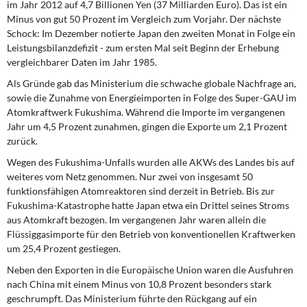
im Jahr 2012 auf 4,7 Billionen Yen (37 Milliarden Euro). Das ist ein
DIE LINKE
Minus von gut 50 Prozent im Vergleich zum Vorjahr. Der nächste
Schock: Im Dezember notierte Japan den zweiten Monat in Folge ein
Weitere Themen
Leistungsbilanzdefizit - zum ersten Mal seit Beginn der Erhebung
vergleichbarer Daten im Jahr 1985.
Memo-Gruppe
Als Gründe gab das Ministerium die schwache globale Nachfrage an,
sowie die Zunahme von Energieimporten in Folge des Super-GAU im
Institut Solidarische Moderne
Atomkraftwerk Fukushima. Während die Importe im vergangenen
Jahr um 4,5 Prozent zunahmen, gingen die Exporte um 2,1 Prozent
Rosa-Luxemburg-Stiftung
zurück.
Wegen des Fukushima-Unfalls wurden alle AKWs des Landes bis auf
Über mich
weiteres vom Netz genommen. Nur zwei von insgesamt 50
funktionsfähigen Atomreaktoren sind derzeit in Betrieb. Bis zur
Fukushima-Katastrophe hatte Japan etwa ein Drittel seines Stroms
Kontakt
aus Atomkraft bezogen. Im vergangenen Jahr waren allein die
Flüssiggasimporte für den Betrieb von konventionellen Kraftwerken
um 25,4 Prozent gestiegen.
Neben den Exporten in die Europäische Union waren die Ausfuhren
nach China mit einem Minus von 10,8 Prozent besonders stark
geschrumpft. Das Ministerium führte den Rückgang auf ein