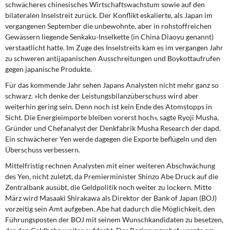
schwächeres chinesisches Wirtschaftswachstum sowie auf den
bilateralen Inselstreit zurück. Der Konflikt eskalierte, als Japan im
vergangenen September die unbewohnte, aber in rohstoffreichen
Gewässern liegende Senkaku-Inselkette (in China Diaoyu genannt)
verstaatlicht hatte. Im Zuge des Inselstreits kam es im vergangen Jahr
zu schweren antijapanischen Ausschreitungen und Boykottaufrufen
gegen japanische Produkte.
Für das kommende Jahr sehen Japans Analysten nicht mehr ganz so
schwarz. »Ich denke der Leistungsbilanzüberschuss wird aber
weiterhin gering sein. Denn noch ist kein Ende des Atomstopps in
Sicht. Die Energieimporte bleiben vorerst hoch«, sagte Ryoji Musha,
Gründer und Chefanalyst der Denkfabrik Musha Research der dapd.
Ein schwächerer Yen werde dagegen die Exporte beflügeln und den
Überschuss verbessern.
Mittelfristig rechnen Analysten mit einer weiteren Abschwächung
des Yen, nicht zuletzt, da Premierminister Shinzo Abe Druck auf die
Zentralbank ausübt, die Geldpolitik noch weiter zu lockern. Mitte
März wird Masaaki Shirakawa als Direktor der Bank of Japan (BOJ)
vorzeitig sein Amt aufgeben. Abe hat dadurch die Möglichkeit, den
Führungsposten der BOJ mit seinem Wunschkandidaten zu besetzen,