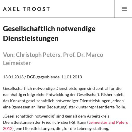
AXEL TROOST
Gesellschaftlich notwendige
Dienstleistungen
Startseite
Themen
Von: Christoph Peters, Prof. Dr. Marco
Leimeister
Leitlinien linker Wirtschafts- und Finanzpolitik
13.01.2013 / DGB gegenblende, 11.01.2013
Wirtschaftspolitik
Gesellschaftlich notwendige Dienstleistungen sind zentral für die
nachhaltig erfolgreiche Entwicklung der Gesellschaft. Bisher spielt
Steuer- und Finanzpolitik
das Konzept gesellschaftlich notwendiger Dienstleistungen jedoch
eine (gemessen an ihrer Bedeutung) stark unterrepräsentierte Rolle.
Öffentliche Infrastruktur und Daseinsvorsorge
„Gesellschaftlich notwendig“ sind gemäß dem Arbeitskreis
Eurokrise und Griechenland
Dienstleistungen der Friedrich-Ebert-Stiftung (
Leimeister and Peters
2012
) jene Dienstleistungen, die „für die Lebensgestaltung,