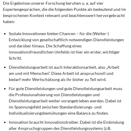
Die Ergebnisse unserer Forschung beruhen u. a. auf vier
Expertengesprächen, die die folgenden Punkte als bedeutend und im
besprochenen Kontext relevant und beachtenswert hervorgebracht
haben:
Soziale Innovationen bieten Chancen – für die (Weiter-)
Entwicklung von gesellschaftlich notwendigen Dienstleistungen
und darüber hinaus. Die Schaffung eines
innovationsfreundlichen Umfelds ist hier ein erster, wichtiger
Schritt.
Dienstleistungsarbeit ist auch Interaktionsarbeit, also „Arbeit
am und mit Menschen“. Diese Arbeit ist anspruchsvoll und
bedarf mehr Wertschätzung als ihr bisher zu Teil wird.
Für gute Dienstleistungen und gute Dienstleistungsarbeit muss
die Professionalisierung von Dienstleistungen und
Dienstleistungsarbeit weiter vorangetrieben werden. Dabei ist
im Spannungsfeld zwischen Standardisierungs- und
Individualisierungsbemühungen eine Balance zu finden.
Innovation braucht Innovationstreiber. Dabei ist die Einbindung
aller Anspruchsgruppen des Dienstleistungssystems (z.B.