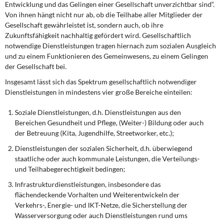
Entwicklung und das Gelingen einer Gesellschaft unverzichtbar sind“.
DIE LINKE
Von ihnen hängt nicht nur ab, ob die Teilhabe aller Mitglieder der
Gesellschaft gewährleistet ist, sondern auch, ob ihre
Weitere Themen
Zukunftsfähigkeit nachhaltig gefördert wird. Gesellschaftlich
notwendige Dienstleistungen tragen hiernach zum sozialen Ausgleich
Memo-Gruppe
und zu einem Funktionieren des Gemeinwesens, zu einem Gelingen
der Gesellschaft bei.
Institut Solidarische Moderne
Insgesamt lässt sich das Spektrum gesellschaftlich notwendiger
Dienstleistungen in mindestens vier große Bereiche einteilen:
Rosa-Luxemburg-Stiftung
Soziale Dienstleistungen, d.h. Dienstleistungen aus den
Bereichen Gesundheit und Pflege, (Weiter-) Bildung oder auch
Über mich
der Betreuung (Kita, Jugendhilfe, Streetworker, etc.);
Kontakt
Dienstleistungen der sozialen Sicherheit, d.h. überwiegend
staatliche oder auch kommunale Leistungen, die Verteilungs-
und Teilhabegerechtigkeit bedingen;
Infrastrukturdienstleistungen, insbesondere das
flächendeckende Vorhalten und Weiterentwickeln der
Verkehrs-, Energie- und IKT-Netze, die Sicherstellung der
Wasserversorgung oder auch Dienstleistungen rund ums