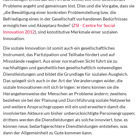
Probleme angeht und gemeinsam löst. Dies und die Vorgabe, dass sie
„die Bewältigung einer konkreten Problemstellung bzw. die
Befriedigung eines in der Gesellschaft vorhandenen Bedürfnisses
ermöglichen und Akzeptanz finden“ (
ZSI - Centre for Social
Innovation 2012
), sind konstitutive Merkmale einer sozialen
Innovation.
Die soziale Innovation ist somit auch ein gesellschaftliches
Instrument, das Partizipation und Teilhabe fördert und auf
Missstände reagiert. Aus einer normativen Sicht führt sie zu
nachhaltigen und ganzheitlichen gesellschaftlich notwendigen
Dienstleistungen und bildet die Grundlage für sozialen Ausgleich.
Das spiegelt sich auch in der Art der Veränderungen wider, die
soziale Innovationen mit sich bringen: erstens können sie die
Herangehensweise der Menschen an Probleme ändern; zweitens
beziehen sie bei der Planung und Durchführung soziale Netzwerke
und weitere Anspruchsgruppen mit ein und erweitern damit die
involvierten Akteure um bisher unberücksichtigte Personengruppen;
drittens werden die Dienstleistungen als solche innoviert, bzw. es
können neue, bedarfsgerechtere Dienstleistungen entstehen, was
dann der Allgemeinheit zu Gute kommen kann.