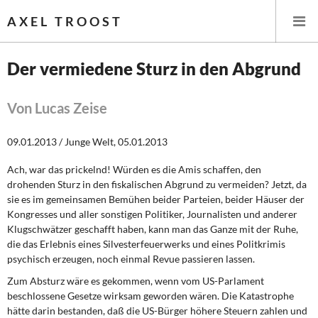
AXEL TROOST
Der vermiedene Sturz in den Abgrund
Startseite
Von Lucas Zeise
Themen
09.01.2013 / Junge Welt, 05.01.2013
Leitlinien linker Wirtschafts- und Finanzpolitik
Ach, war das prickelnd! Würden es die Amis schaffen, den
drohenden Sturz in den fiskalischen Abgrund zu vermeiden? Jetzt, da
Wirtschaftspolitik
sie es im gemeinsamen Bemühen beider Parteien, beider Häuser der
Kongresses und aller sonstigen Politiker, Journalisten und anderer
Steuer- und Finanzpolitik
Klugschwätzer geschafft haben, kann man das Ganze mit der Ruhe,
die das Erlebnis eines Silvesterfeuerwerks und eines Politkrimis
psychisch erzeugen, noch einmal Revue passieren lassen.
Öffentliche Infrastruktur und Daseinsvorsorge
Zum Absturz wäre es gekommen, wenn vom US-Parlament
Eurokrise und Griechenland
beschlossene Gesetze wirksam geworden wären. Die Katastrophe
hätte darin bestanden, daß die US-Bürger höhere Steuern zahlen und