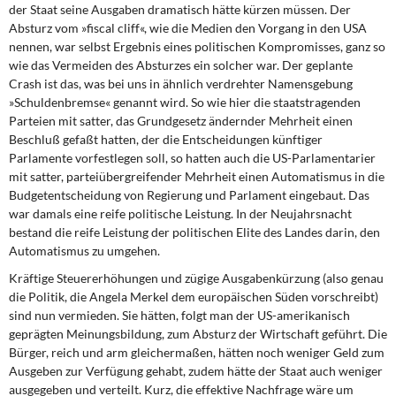
DIE LINKE
der Staat seine Ausgaben dramatisch hätte kürzen müssen. Der
Absturz vom »fiscal cliff«, wie die Medien den Vorgang in den USA
nennen, war selbst Ergebnis eines politischen Kompromisses, ganz so
Weitere Themen
wie das Vermeiden des Absturzes ein solcher war. Der geplante
Crash ist das, was bei uns in ähnlich verdrehter Namensgebung
Memo-Gruppe
»Schuldenbremse« genannt wird. So wie hier die staatstragenden
Parteien mit satter, das Grundgesetz ändernder Mehrheit einen
Institut Solidarische Moderne
Beschluß gefaßt hatten, der die Entscheidungen künftiger
Parlamente vorfestlegen soll, so hatten auch die US-Parlamentarier
mit satter, parteiübergreifender Mehrheit einen Automatismus in die
Rosa-Luxemburg-Stiftung
Budgetentscheidung von Regierung und Parlament eingebaut. Das
war damals eine reife politische Leistung. In der Neujahrsnacht
Über mich
bestand die reife Leistung der politischen Elite des Landes darin, den
Automatismus zu umgehen.
Kontakt
Kräftige Steuererhöhungen und zügige Ausgabenkürzung (also genau
die Politik, die Angela Merkel dem europäischen Süden vorschreibt)
sind nun vermieden. Sie hätten, folgt man der US-amerikanisch
geprägten Meinungsbildung, zum Absturz der Wirtschaft geführt. Die
Bürger, reich und arm gleichermaßen, hätten noch weniger Geld zum
Ausgeben zur Verfügung gehabt, zudem hätte der Staat auch weniger
ausgegeben und verteilt. Kurz, die effektive Nachfrage wäre um