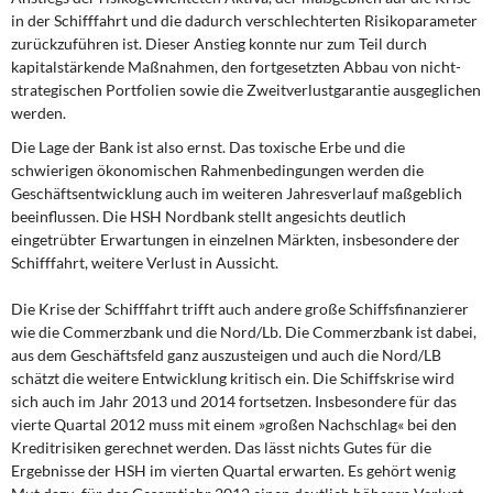
in der Schifffahrt und die dadurch verschlechterten Risikoparameter
zurückzuführen ist. Dieser Anstieg konnte nur zum Teil durch
kapitalstärkende Maßnahmen, den fortgesetzten Abbau von nicht-
strategischen Portfolien sowie die Zweitverlustgarantie ausgeglichen
werden.
Die Lage der Bank ist also ernst.
Das toxische Erbe und die
schwierigen ökonomischen Rahmenbedingungen werden die
Geschäftsentwicklung auch im weiteren Jahresverlauf maßgeblich
beeinflussen. Die HSH Nordbank stellt angesichts deutlich
eingetrübter Erwartungen in einzelnen Märkten, insbesondere der
Schifffahrt, weitere Verlust in Aussicht.
Die Krise der Schifffahrt trifft auch andere
große Schiffsfinanzierer
wie die Commerzbank und die Nord/Lb. Die Commerzbank ist dabei,
aus dem Geschäftsfeld ganz auszusteigen und auch die Nord/LB
schätzt die weitere Entwicklung kritisch ein. Die Schiffskrise wird
sich auch im Jahr 2013 und 2014 fortsetzen. Insbesondere für das
vierte Quartal 2012 muss mit einem »großen Nachschlag« bei den
Kreditrisiken gerechnet werden. Das lässt nichts Gutes für die
Ergebnisse der HSH im vierten Quartal erwarten. Es gehört wenig