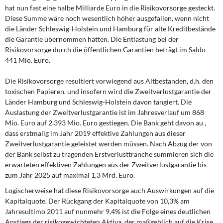
hat nun fast eine halbe Milliarde Euro in die Risikovorsorge gesteckt.
Diese Summe wäre noch wesentlich höher ausgefallen, wenn nicht
die Länder Schleswig-Holstein und Hamburg für alte Kreditbestände
die Garantie übernommen hätten. Die Entlastung bei der
Risikovorsorge durch die öffentlichen Garantien beträgt im Saldo
441 Mio. Euro.
Die Risikovorsorge resultiert vorwiegend aus Altbeständen,
d.h. den
toxischen Papieren, und insofern wird die Zweitverlustgarantie der
Länder Hamburg und Schleswig-Holstein davon tangiert. Die
Auslastung der Zweitverlustgarantie ist im Jahresverlauf um 868
Mio. Euro auf 2.393 Mio. Euro gestiegen. Die Bank geht davon au ,
dass erstmalig im Jahr 2019 effektive Zahlungen aus dieser
Zweitverlustgarantie geleistet werden müssen. Nach Abzug der von
der Bank selbst zu tragenden Erstverlusttranche summieren sich die
erwarteten effektiven Zahlungen aus der Zweitverlustgarantie bis
zum Jahr 2025 auf maximal 1,3 Mrd. Euro.
Logischerweise hat diese Risikovorsorge
auch Auswirkungen auf die
Kapitalquote. Der Rückgang der Kapitalquote von 10,3% am
Jahresultimo 2011 auf nunmehr 9,4% ist die Folge eines deutlichen
Anstiegs der risikogewichteten Aktiva, der maßgeblich auf die Krise