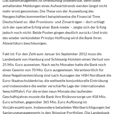
Das Bankmanagement ist offenkundig unbelehrbar,
denn diese
DIE LINKE
anhaltenden Meldungen eines Aufwärtstrends werden längst nicht
mehr ernst genommen. Die These von der Ausweitung des
Weitere Themen
Neugeschäftes kommentiert beispielsweise die Financial Time
Deutschland so: »Bei Provisions- und Zinserträgen – dort schlägt
Memo-Gruppe
sich der operative Erfolg einer Bank nieder – zeigte sich der Erfolg
jedoch noch nicht: Beide Posten gingen deutlich zurück.« Und trotz
des wieder verkündeten Prinzips Hoffnung wird die Bank ihren
Institut Solidarische Moderne
Abwärtskurs beschleunigen.
Rosa-Luxemburg-Stiftung
Fakt ist: Für den Zeitraum Januar bis September 2012
muss die
Landesbank von Hamburg und Schleswig-Holstein einen Verlust von
Über mich
25 Mio. Euro ausweisen. Nach sechs Monaten hatte die Bank noch
einen Gewinn von 70 Mio. Euro ausgewiesen. Verantwortlich für
diese Negativentwicklung sind nach Aussagen der HSH Nordbank die
Kontakt
Euro-Staatsschuldenkrise, die weltweite konjunkturelle Eintrübung
und insbesondere die weiter verschärfte Lage der internationalen
Seeschifffahrt. Für die ersten neun Monate des laufenden
Geschäftsjahres musste die Bank ihre Risikovorsorge um 458 Mio.
Euro erhöhen, gegenüber 365 Mio. Euro Auflösung im
Vorjahreszeitraum. Insbesondere belasteten Wertberichtigungen bei
Sanierungsengagements in den Shipping-Portfolien. Die Landesbank