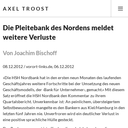
AXEL TROOST
Die Pleitebank des Nordens meldet
weitere Verluste
Startseite
Themen
Von Joachim Bischoff
Leitlinien linker Wirtschafts- und Finanzpolitik
08.12.2012 / vorort-links.de, 06.12.2012
»Die HSH Nordbank hat in den ersten neun Monaten des laufenden
Wirtschaftspolitik
Geschäftsjahres weitere Fortschritte bei der Umsetzung des neuen
Geschäftsmodells, der ›Bank für Unternehmer‹, gemacht.« Mit diesem
Steuer- und Finanzpolitik
Satz eröffnet die HSH Nordbank den Kommentar zu ihrem
Quartalsbericht. Unverkennbar ist: An peinlichem, übersteigertem
Öffentliche Infrastruktur und Daseinsvorsorge
Selbstbewusstsein mangelte es den Bankern aus Kiel/Hamburg in den
letzten fünf Jahren nie. Unverfroren wird ein deutlicher Verlust in
Eurokrise und Griechenland
eine positive sprachliche Hülle gesteckt.