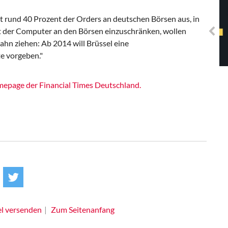
Solidarisches EUropa -
Mosaiklinke Perspektiven
 rund 40 Prozent der Orders an deutschen Börsen aus, in
ht der Computer an den Börsen einzuschränken, wollen
hn ziehen: Ab 2014 will Brüssel eine
e vorgeben."
epage der Financial Times Deutschland.
el versenden
Zum Seitenanfang