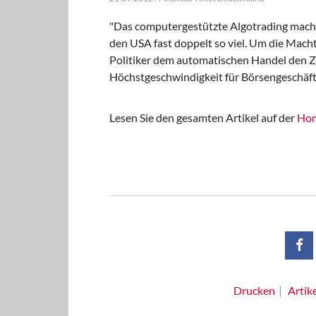
"Das computergestützte Algotrading macht
den USA fast doppelt so viel. Um die Mac
Politiker dem automatischen Handel den Za
Höchstgeschwindigkeit für Börsengeschäft
Lesen Sie den gesamten Artikel auf der
Hom
Drucken
Artik