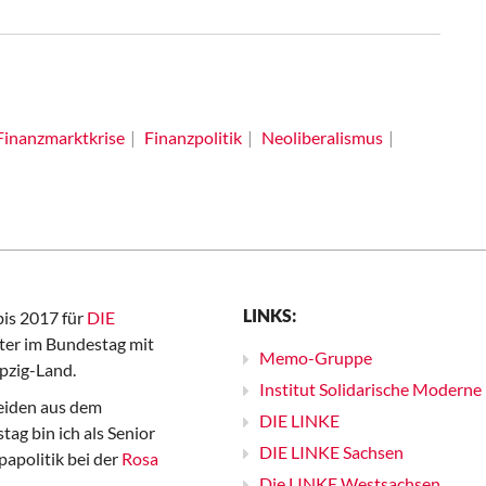
Finanzmarktkrise
Finanzpolitik
Neoliberalismus
LINKS:
bis 2017 für
DIE
er im Bundestag mit
Memo-Gruppe
pzig-Land.
Institut Solidarische Moderne
iden aus dem
DIE LINKE
ag bin ich als Senior
DIE LINKE Sachsen
papolitik bei der
Rosa
Die LINKE Westsachsen