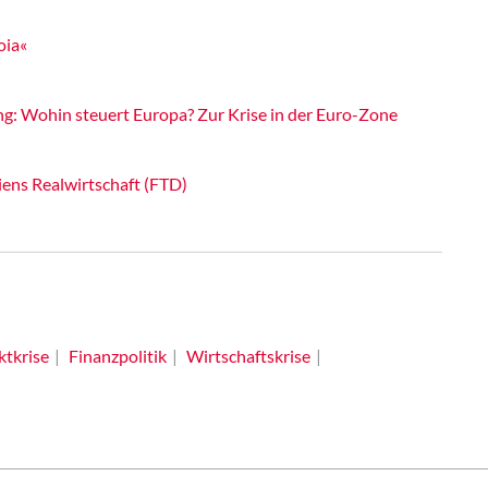
oia«
g: Wohin steuert Europa? Zur Krise in der Euro-Zone
iens Realwirtschaft (FTD)
tkrise
Finanzpolitik
Wirtschaftskrise