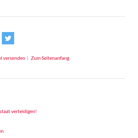
el versenden
Zum Seitenanfang
taat verteidigen!
en