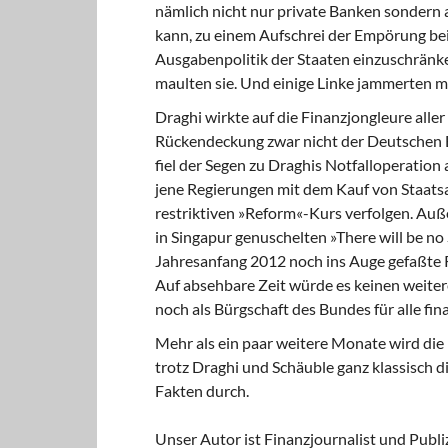
nämlich nicht nur private Banken sondern 
kann, zu einem Aufschrei der Empörung bei 
Ausgabenpolitik der Staaten einzuschränke
maulten sie. Und einige Linke jammerten mit
Draghi wirkte auf die Finanzjongleure aller
Rückendeckung zwar nicht der Deutschen B
fiel der Segen zu Draghis Notfalloperation
jene Regierungen mit dem Kauf von Staatsan
restriktiven »Reform«-Kurs verfolgen. Au
in Singapur genuschelten »There will be no
Jahresanfang 2012 noch ins Auge gefaßte 
Auf absehbare Zeit würde es keinen weiter
noch als Bürgschaft des Bundes für alle fin
Mehr als ein paar weitere Monate wird die
trotz Draghi und Schäuble ganz klassisch 
Fakten durch.
Unser Autor ist Finanzjournalist und Publiz