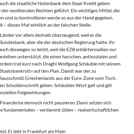
auch die staatliche Notenbank dem Staat Kredit geben
der neoliberalen Rechten geführt. Ein wichtiges Mittel, die
n und zu kontrollieren werde so aus der Hand gegeben,
 – dieses Mal wirklich an der falschen Stelle.
 Länder vor allem deshalb überzeugend, weil er die
undesbank, aber die der deutschen Regierung hatte. Ihr
 auch deswegen so leicht, weil die EZB erklärtermaßen nur
leihen unterstützt, die einen harschen, antisozialen und
ßerdem trat kurz nach Draghi Wolfgang Schäuble mit seinem
 Staatsbankrott« auf den Plan. Damit war der zu
Rausschmiß Griechenlands aus der Euro-Zone vom Tisch.
en Schuldenschnitt geben. Schäubles Wort galt und gilt
anziellen Folgewirkungen.
 Finanzkrise dennoch nicht pausieren. Dann setzen sich
die fundamentalen – verdammt üblen – realwirtschaftlichen
ist. Er lebt in Frankfurt am Main