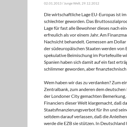
02.01.2013 / Junge Welt, 29.12.2012
Die wirtschaftliche Lage EU-Europas ist im
schlechter geworden. Das Bruttosozialproduk
Lage für fast alle Bewohner dieses nach e
erfreulich als vor einem Jahr. Am Finanzm
Nachsicht behandelt. Gemessen am Dollar is
der südeuropäischen Staaten werden von B
spekulative Beimischung im Portefeuille w
Spanien haben sich damit auf ein fast erträ
schlimmer geworden, aber finanztechnisch 
Wem haben wir das zu verdanken? Zum eine
Zentralbank, zum anderen dem deutschen F
der Londoner City gemachten Bemerkung, di
Financiers dieser Welt klargemacht, daß 
Staatsfinanzierungsverbot für ihn und sein
seitdem darauf verlassen, daß die Anleihe
werde die EZB sie stützen. In Deutschland 