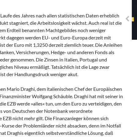
Solidarisches EUropa -
Mosaiklinke Perspektiven
 Laufe des Jahres nach allen statistischen Daten erheblich
t stagniert, die Arbeitslosigkeit wächst. Auch real ist die
inem Erdteil benannten Machtgebildes noch weniger
arkt dagegen werden EU- und Euro-Europa derzeit mit
t der Euro mit 1,3250 derzeit ziemlich teuer. Die Anleihen
anken, Versicherungen, Hedge- und anderen Fonds als
ieder genommen. Die Zinsen in Italien, Portugal und
gliches Niveau ermäßigt. Tatsächlich ist die Lage zwar
ist der Handlungsdruck weniger akut.
n Mario Draghi, dem italienischen Chef der Europäischen
inanzminister Wolfgang Schäuble. Draghi hat mit seiner in
e EZB werde »alles« tun, um den Euro zu verteidigen, den
das von Deutschen der Notenbank verordnete
e EZB nicht mehr gilt. Die Finanzanleger können sich
n-Kurse der Problemländer nicht absacken, denn im Notfall
hat Draghis eigentlich selbstverständliche Lösung, daß