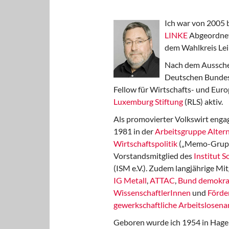
Ich war von 2005 
LINKE
Abgeordnet
dem Wahlkreis Lei
Nach dem Aussche
Deutschen Bundest
Fellow für Wirtschafts- und Euro
Luxemburg Stiftung
(RLS) aktiv.
Als promovierter Volkswirt engag
1981 in der
Arbeitsgruppe Altern
Wirtschaftspolitik
(„Memo-Gruppe
Vorstandsmitglied des
Institut 
(ISM e.V.). Zudem langjährige Mit
IG Metall
,
ATTAC
,
Bund demokra
WissenschaftlerInnen
und
Förde
gewerkschaftliche Arbeitslosenar
Geboren wurde ich 1954 in Hage