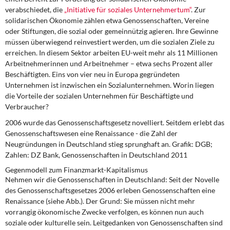
DIE LINKE
verabschiedet, die
„Initiative für soziales Unternehmertum“
. Zur
solidarischen Ökonomie zählen etwa Genossenschaften, Vereine
Weitere Themen
oder Stiftungen, die sozial oder gemeinnützig agieren. Ihre Gewinne
müssen überwiegend reinvestiert werden, um die sozialen Ziele zu
Memo-Gruppe
erreichen. In diesem Sektor arbeiten EU-weit mehr als 11 Millionen
Arbeitnehmerinnen und Arbeitnehmer – etwa sechs Prozent aller
Beschäftigten. Eins von vier neu in Europa gegründeten
Institut Solidarische Moderne
Unternehmen ist inzwischen ein Sozialunternehmen. Worin liegen
die Vorteile der sozialen Unternehmen für Beschäftigte und
Rosa-Luxemburg-Stiftung
Verbraucher?
2006 wurde das Genossenschaftsgesetz novelliert. Seitdem erlebt das
Über mich
Genossenschaftswesen eine Renaissance - die Zahl der
Neugründungen in Deutschland stieg sprunghaft an. Grafik: DGB;
Kontakt
Zahlen: DZ Bank, Genossenschaften in Deutschland 2011
Gegenmodell zum Finanzmarkt-Kapitalismus
Nehmen wir die Genossenschaften in Deutschland: Seit der Novelle
des Genossenschaftsgesetzes 2006 erleben Genossenschaften eine
Renaissance (siehe Abb.). Der Grund: Sie müssen nicht mehr
vorrangig ökonomische Zwecke verfolgen, es können nun auch
soziale oder kulturelle sein. Leitgedanken von Genossenschaften sind