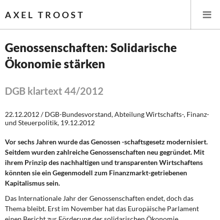
AXEL TROOST
Genossenschaften: Solidarische
Ökonomie stärken
Startseite
Themen
DGB klartext 44/2012
Leitlinien linker Wirtschafts- und Finanzpolitik
22.12.2012 / DGB-Bundesvorstand, Abteilung Wirtschafts-, Finanz-
und Steuerpolitik, 19.12.2012
Wirtschaftspolitik
Vor sechs Jahren wurde das Genossen -schaftsgesetz modernisiert.
Seitdem wurden zahlreiche Genossenschaften neu gegründet. Mit
Steuer- und Finanzpolitik
ihrem Prinzip des nachhaltigen und transparenten Wirtschaftens
könnten sie ein Gegenmodell zum Finanzmarkt-getriebenen
Öffentliche Infrastruktur und Daseinsvorsorge
Kapitalismus sein.
Das Internationale Jahr der Genossenschaften endet, doch das
Eurokrise und Griechenland
Thema bleibt. Erst im November hat das Europäische Parlament
einen Bericht zur Förderung der solidarischen Ökonomie