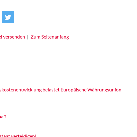
el versenden
Zum Seitenanfang
skostenentwicklung belastet Europäische Währungsunion
maß
taat verteidigen!