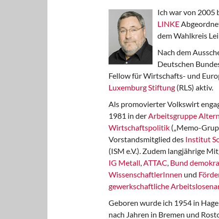
Ich war von 2005 
LINKE
Abgeordnet
dem Wahlkreis Lei
Nach dem Aussche
Deutschen Bundest
Fellow für Wirtschafts- und Euro
Luxemburg Stiftung
(RLS) aktiv.
Als promovierter Volkswirt engag
1981 in der
Arbeitsgruppe Altern
Wirtschaftspolitik
(„Memo-Gruppe
Vorstandsmitglied des
Institut 
(ISM e.V.). Zudem langjährige Mit
IG Metall
,
ATTAC
,
Bund demokra
WissenschaftlerInnen
und
Förde
gewerkschaftliche Arbeitslosenar
Geboren wurde ich 1954 in Hage
nach Jahren in Bremen und Rost