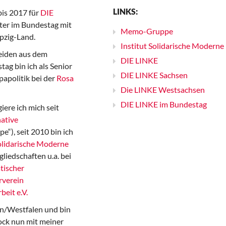
LINKS:
bis 2017 für
DIE
er im Bundestag mit
Memo-Gruppe
pzig-Land.
Institut Solidarische Moderne
iden aus dem
DIE LINKE
ag bin ich als Senior
DIE LINKE Sachsen
papolitik bei der
Rosa
Die LINKE Westsachsen
DIE LINKE im Bundestag
iere ich mich seit
ative
“), seit 2010 bin ich
Solidarische Moderne
gliedschaften u.a. bei
tischer
rverein
beit e.V.
n/Westfalen und bin
ock nun mit meiner