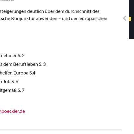
Solidarisches EUropa -
Mosaiklinke Perspektiven
steigerungen deutlich über dem durchschnitt des
utsche Konjunktur abwenden – und den europäischen
tnehmer S. 2
s dem Berufsleben S. 3
helfen Europa S.4
 Job S. 6
itgemäß S. 7
boeckler.de