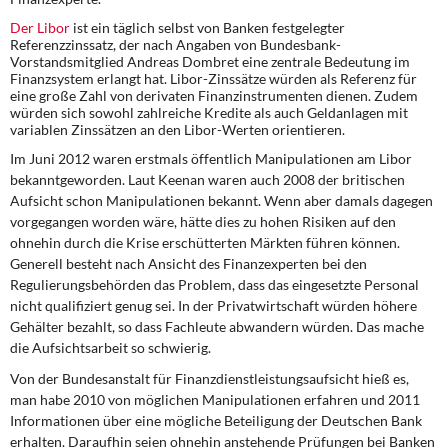
DIE LINKE
Der
Libor
ist ein täglich selbst von Banken festgelegter
Referenzzinssatz, der nach Angaben von Bundesbank-
Weitere Themen
Vorstandsmitglied Andreas Dombret eine zentrale Bedeutung im
Finanzsystem erlangt hat. Libor-Zinssätze würden als Referenz für
eine große Zahl von derivaten Finanzinstrumenten dienen. Zudem
Memo-Gruppe
würden sich sowohl zahlreiche Kredite als auch Geldanlagen mit
variablen Zinssätzen an den Libor-Werten orientieren.
Institut Solidarische Moderne
Im Juni 2012 waren erstmals öffentlich Manipulationen am Libor
bekanntgeworden. Laut Keenan waren auch 2008 der britischen
Aufsicht schon Manipulationen bekannt. Wenn aber damals dagegen
Rosa-Luxemburg-Stiftung
vorgegangen worden wäre, hätte dies zu hohen Risiken auf den
ohnehin durch die Krise erschütterten Märkten führen können.
Über mich
Generell besteht nach Ansicht des Finanzexperten bei den
Regulierungsbehörden das Problem, dass das eingesetzte Personal
Kontakt
nicht qualifiziert genug sei. In der Privatwirtschaft würden höhere
Gehälter bezahlt, so dass Fachleute abwandern würden. Das mache
die Aufsichtsarbeit so schwierig.
Von der Bundesanstalt für Finanzdienstleistungsaufsicht hieß es,
man habe 2010 von möglichen Manipulationen erfahren und 2011
Informationen über eine mögliche Beteiligung der Deutschen Bank
erhalten. Daraufhin seien ohnehin anstehende Prüfungen bei Banken