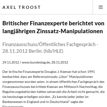
AXEL TROOST
Britischer Finanzexperte berichtet von
langjährigen Zinssatz-Manipulationen
Startseite
Themen
Finanzausschuss/Öffentliches Fachgespräch -
28.11.2012 Berlin: (hib/HLE)
Leitlinien linker Wirtschafts- und Finanzpolitik
29.11.2012 / www.bundestag.de, 28.11.2012
Wirtschaftspolitik
Der britische Finanzexperte Douglas J. Keenan hat schon 1991
beobachtet, dass am Referenzzinssatz „Libor“ Manipulationen
Steuer- und Finanzpolitik
vorgenommen worden seien. in einem öffentlichen Fachgespräch des
Finanzausschusses berichtete Keenan am Mittwoch Nachmittag, die
Öffentliche Infrastruktur und Daseinsvorsorge
Regulierungsbehörden hätten seinerzeit die Arbeit nicht gemacht, die
sie heutzutage erledigen würden. „Es kannte jeder jeden im
Eurokrise und Griechenland
Bankenwesen in England und in Deutschland“ sagte der
Finanzexperte.