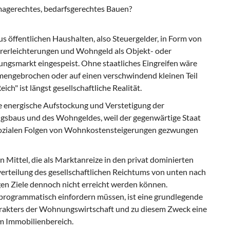
imagerechtes, bedarfsgerechtes Bauen?
us öffentlichen Haushalten, also Steuergelder, in Form von
ererleichterungen und Wohngeld als Objekt- oder
ngsmarkt eingespeist. Ohne staatliches Eingreifen wäre
engebrochen oder auf einen verschwindend kleinen Teil
ch" ist längst gesellschaftliche Realität.
ne energische Aufstockung und Verstetigung der
gsbaus und des Wohngeldes, weil der gegenwärtige Staat
 sozialen Folgen von Wohnkostensteigerungen gezwungen
en Mittel, die als Marktanreize in den privat dominierten
rteilung des gesellschaftlichen Reichtums von unten nach
en Ziele dennoch nicht erreicht werden können.
 programmatisch einfordern müssen, ist eine grundlegende
akters der Wohnungswirtschaft und zu diesem Zweck eine
m Immobilienbereich.