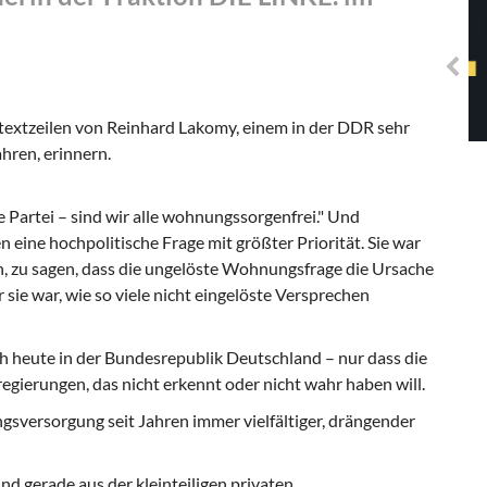
Solidarisches EUropa -
Mosaiklinke Perspektiven
dtextzeilen von Reinhard Lakomy, einem in der DDR sehr
hren, erinnern.
e Partei – sind wir alle wohnungssorgenfrei." Und
eine hochpolitische Frage mit größter Priorität. Sie war
en, zu sagen, dass die ungelöste Wohnungsfrage die Ursache
ie war, wie so viele nicht eingelöste Versprechen
 heute in der Bundesrepublik Deutschland – nur dass die
regierungen, das nicht erkennt oder nicht wahr haben will.
sversorgung seit Jahren immer vielfältiger, drängender
gerade aus der kleinteiligen privaten