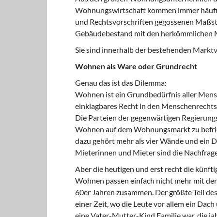
Wohnungswirtschaft kommen immer häufig
und Rechtsvorschriften gegossenen Maßs
Gebäudebestand mit den herkömmlichen Mit
Sie sind innerhalb der bestehenden Marktve
Wohnen als Ware oder Grundrecht
Genau das ist das Dilemma:
Wohnen ist ein Grundbedürfnis aller Mensc
einklagbares Recht in den Menschenrecht
Die Parteien der gegenwärtigen Regierungs
Wohnen auf dem Wohnungsmarkt zu befried
dazu gehört mehr als vier Wände und ein Da
Mieterinnen und Mieter sind die Nachfrage
Aber die heutigen und erst recht die künft
Wohnen passen einfach nicht mehr mit den
60er Jahren zusammen. Der größte Teil d
einer Zeit, wo die Leute vor allem ein Dac
eine Vater-Mutter-Kind Familie war, die ja