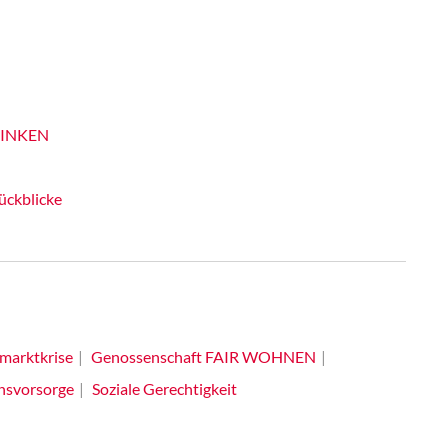
 LINKEN
ückblicke
marktkrise
Genossenschaft FAIR WOHNEN
insvorsorge
Soziale Gerechtigkeit