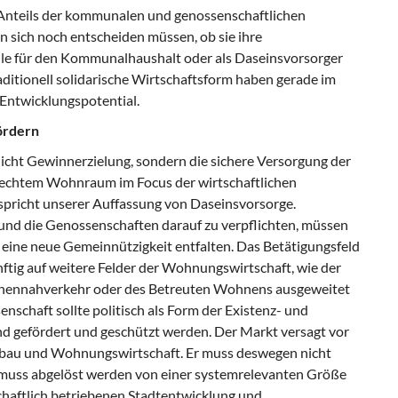
 Anteils der kommunalen und genossenschaftlichen
sich noch entscheiden müssen, ob sie ihre
 für den Kommunalhaushalt oder als Daseinsvorsorger
aditionell solidarische Wirtschaftsform haben gerade im
Entwicklungspotential.
ördern
cht Gewinnerzielung, sondern die sichere Versorgung der
rechtem Wohnraum im Focus der wirtschaftlichen
tspricht unserer Auffassung von Daseinsvorsorge.
und die Genossenschaften darauf zu verpflichten, müssen
 eine neue Gemeinnützigkeit entfalten. Das Betätigungsfeld
ig auf weitere Felder der Wohnungswirtschaft, wie der
onennahverkehr oder des Betreuten Wohnens ausgeweitet
nschaft sollte politisch als Form der Existenz- und
d gefördert und geschützt werden. Der Markt versagt vor
bau und Wohnungswirtschaft. Er muss deswegen nicht
 muss abgelöst werden von einer systemrelevanten Größe
chaftlich betriebenen Stadtentwicklung und