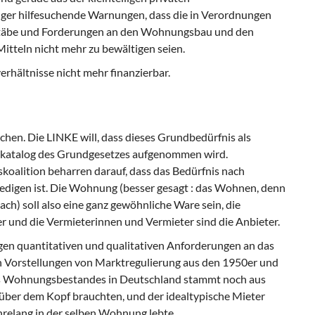
er hilfesuchende Warnungen, dass die in Verordnungen
täbe und Forderungen an den Wohnungsbau und den
teln nicht mehr zu bewältigen seien.
rhältnisse nicht mehr finanzierbar.
hen. Die LINKE will, dass dieses Grundbedürfnis als
skatalog des Grundgesetzes aufgenommen wird.
koalition beharren darauf, dass das Bedürfnis nach
igen ist. Die Wohnung (besser gesagt : das Wohnen, denn
ch) soll also eine ganz gewöhnliche Ware sein, die
r und die Vermieterinnen und Vermieter sind die Anbieter.
igen quantitativen und qualitativen Anforderungen an das
 Vorstellungen von Marktregulierung aus den 1950er und
es Wohnungsbestandes in Deutschland stammt noch aus
h über dem Kopf brauchten, und der idealtypische Mieter
hrelang in der selben Wohnung lebte.