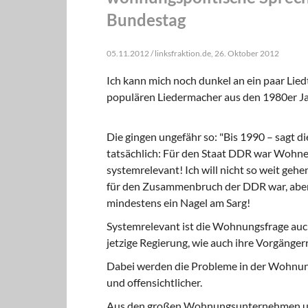
Bundestag
05.11.2012 / linksfraktion.de, 26. Oktober 2012
Ich kann mich noch dunkel an ein paar Lie
populären Liedermacher aus den 1980er Ja
Die gingen ungefähr so: "Bis 1990 – sagt di
tatsächlich: Für den Staat DDR war Wohnen 
systemrelevant! Ich will nicht so weit geh
für den Zusammenbruch der DDR war, aber s
mindestens ein Nagel am Sarg!
Systemrelevant ist die Wohnungsfrage auch
jetzige Regierung, wie auch ihre Vorgänger
Dabei werden die Probleme in der Wohnung
und offensichtlicher.
Aus den großen Wohnungsunternehmen und 