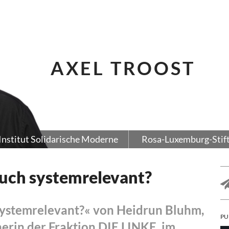
AXEL TROOST
Institut Solidarische Moderne
Rosa-Luxemburg-Stif
auch systemrelevant?
 systemrelevant?« von Heidrun Bluhm,
PU
erin der Fraktion DIE LINKE. im