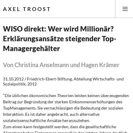
AXEL TROOST
WISO direkt: Wer wird Millionär?
Erklärungsansätze steigender Top-
Startseite
Managergehälter
Themen
Von Christina Anselmann und Hagen Krämer
Leitlinien linker Wirtschafts- und Finanzpolitik
31.10.2012 / Friedrich-Ebert-Stiftung, Abteilung Wirtschafts- und
Wirtschaftspolitik
Sozialpolitik, 2012
"Die üblichen ökonomischen Theorien leisten keinen überzeugenden
Steuer- und Finanzpolitik
Beitrag zur Begründung der starken Einkommenserhöhungen des
TopManagements. Sie vernachlässigen die Bedeutung der sozialen
Öffentliche Infrastruktur und Daseinsvorsorge
Interaktion. Es ist daher angebracht, auch alternative
sozialwissenschaftliche Ansätze heranzuziehen.
Eurokrise und Griechenland
Zum einen kann festgestellt werden, dass die gesellschaftliche
Akzeptanz hoher Einkommen generell in den letzten Jahren deutlich