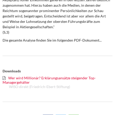
DIE LINKE
zugenommen hat. Hierzu haben auch die Medien, in denen der
Reichtum sogenannter prominenter Persönlichkeiten zur Schau
Weitere Themen
gestellt wird, beigetragen. Entscheidend ist aber vor allem die Art
und Weise der Lohnsetzung der obersten Führungskräfte zum
Memo-Gruppe
Beispiel in Aktiengesellschaften."
(S.3)
Institut Solidarische Moderne
Die gesamte Analyse finden Sie im folgenden PDF-Dokument...
Rosa-Luxemburg-Stiftung
Über mich
Downloads
Kontakt
Wer wird Millionär? Erklärungsansätze steigender Top-
Managergehälter
WISO direkt (Friedrich-Ebert-Stiftung)