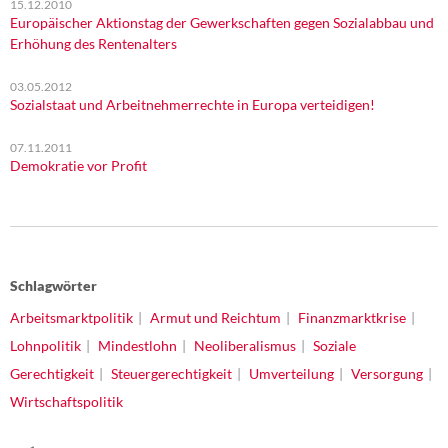
15.12.2010
Europäischer Aktionstag der Gewerkschaften gegen Sozialabbau und
Erhöhung des Rentenalters
03.05.2012
Sozialstaat und Arbeitnehmerrechte in Europa verteidigen!
07.11.2011
Demokratie vor Profit
Schlagwörter
Arbeitsmarktpolitik
Armut und Reichtum
Finanzmarktkrise
Lohnpolitik
Mindestlohn
Neoliberalismus
Soziale
Gerechtigkeit
Steuergerechtigkeit
Umverteilung
Versorgung
Wirtschaftspolitik