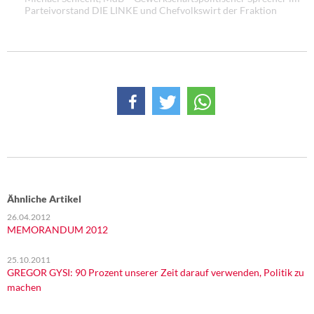
DIE LINKE
Parteivorstand DIE LINKE und Chefvolkswirt der Fraktion
Weitere Themen
Memo-Gruppe
Institut Solidarische Moderne
Rosa-Luxemburg-Stiftung
Über mich
Ähnliche Artikel
Kontakt
26.04.2012
MEMORANDUM 2012
25.10.2011
GREGOR GYSI: 90 Prozent unserer Zeit darauf verwenden, Politik zu
machen