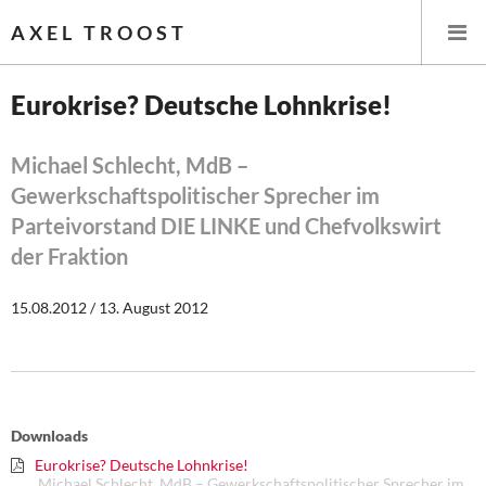
AXEL TROOST
Eurokrise? Deutsche Lohnkrise!
Startseite
Michael Schlecht, MdB –
Gewerkschaftspolitischer Sprecher im
Themen
Parteivorstand DIE LINKE und Chefvolkswirt
Leitlinien linker Wirtschafts- und Finanzpolitik
der Fraktion
Wirtschaftspolitik
15.08.2012 / 13. August 2012
Steuer- und Finanzpolitik
Öffentliche Infrastruktur und Daseinsvorsorge
Downloads
Eurokrise und Griechenland
Eurokrise? Deutsche Lohnkrise!
Michael Schlecht, MdB – Gewerkschaftspolitischer Sprecher im