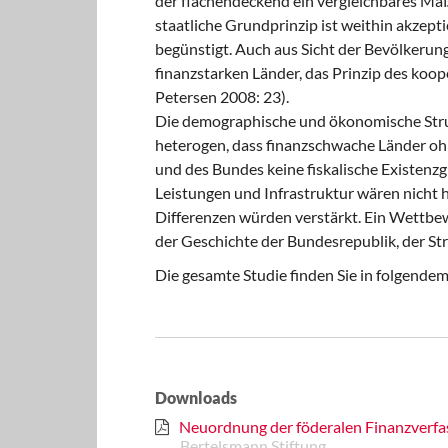
der flächendeckend ein vergleichbares Maß
staatliche Grundprinzip ist weithin akzepti
begünstigt. Auch aus Sicht der Bevölkerun
finanzstarken Länder, das Prinzip des koo
Petersen 2008: 23).
Die demographische und ökonomische Struk
heterogen, dass finanzschwache Länder ohn
und des Bundes keine fiskalische Existenzg
Leistungen und Infrastruktur wären nicht ha
Differenzen würden verstärkt. Ein Wettbe
der Geschichte der Bundesrepublik, der Str
Die gesamte Studie finden Sie in folgen
Downloads
Neuordnung der föderalen Finanzverfa
Bertelsmann Stiftung