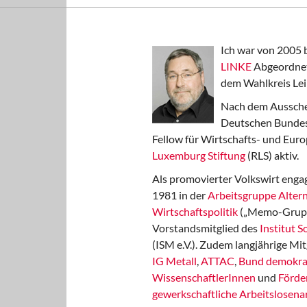
Ich war von 2005 
LINKE
Abgeordnet
dem Wahlkreis Lei
Nach dem Aussche
Deutschen Bundest
Fellow für Wirtschafts- und Euro
Luxemburg Stiftung
(RLS) aktiv.
Als promovierter Volkswirt engag
1981 in der
Arbeitsgruppe Altern
Wirtschaftspolitik
(„Memo-Gruppe
Vorstandsmitglied des
Institut 
(ISM e.V.). Zudem langjährige Mit
IG Metall
,
ATTAC
,
Bund demokra
WissenschaftlerInnen
und
Förde
gewerkschaftliche Arbeitslosenar