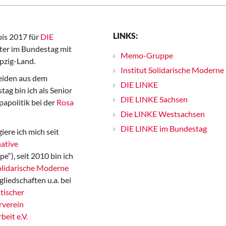
LINKS:
bis 2017 für
DIE
er im Bundestag mit
Memo-Gruppe
pzig-Land.
Institut Solidarische Moderne
iden aus dem
DIE LINKE
ag bin ich als Senior
DIE LINKE Sachsen
papolitik bei der
Rosa
Die LINKE Westsachsen
DIE LINKE im Bundestag
iere ich mich seit
ative
“), seit 2010 bin ich
Solidarische Moderne
gliedschaften u.a. bei
tischer
rverein
beit e.V.