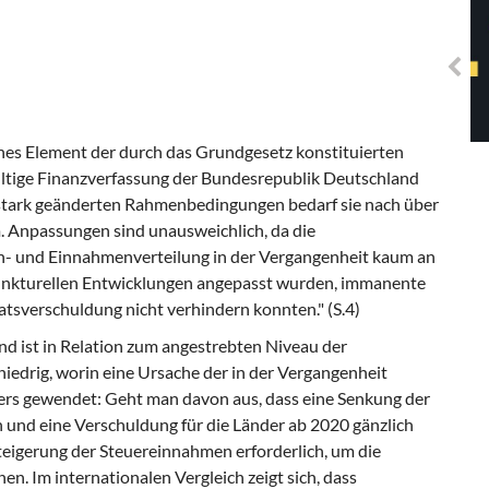
Solidarisches EUropa -
Mosaiklinke Perspektiven
ches Element der durch das Grundgesetz konstituierten
ültige Finanzverfassung der Bundesrepublik Deutschland
 stark geänderten Rahmenbedingungen bedarf sie nach über
. Anpassungen sind unausweichlich, da die
n- und Einnahmenverteilung in der Vergangenheit kaum an
junkturellen Entwicklungen angepasst wurden, immanente
tsverschuldung nicht verhindern konnten." (S.4)
d ist in Relation zum angestrebten Niveau der
 niedrig, worin eine Ursache der in der Vergangenheit
ders gewendet: Geht man davon aus, dass eine Senkung der
 und eine Verschuldung für die Länder ab 2020 gänzlich
 Steigerung der Steuereinnahmen erforderlich, um die
. Im internationalen Vergleich zeigt sich, dass