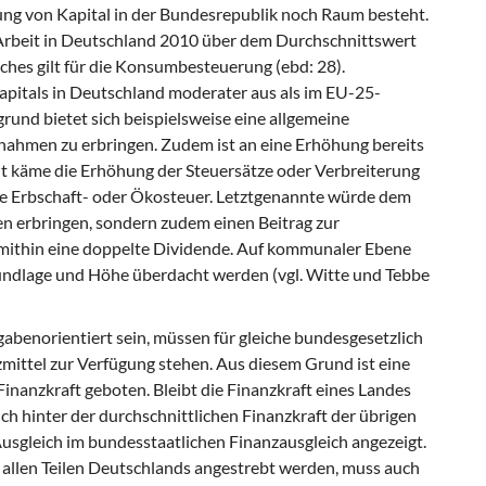
ung von Kapital in der Bundesrepublik noch Raum besteht.
s Arbeit in Deutschland 2010 über dem Durchschnittswert
ches gilt für die Konsumbesteuerung (ebd: 28).
pitals in Deutschland moderater aus als im EU-25-
grund bietet sich beispielsweise eine allgemeine
nahmen zu erbringen. Zudem ist an eine Erhöhung bereits
t käme die Erhöhung der Steuersätze oder Verbreiterung
e Erbschaft- oder Ökosteuer. Letztgenannte würde dem
en erbringen, sondern zudem einen Beitrag zur
 mithin eine doppelte Dividende. Auf kommunaler Ebene
undlage und Höhe überdacht werden (vgl. Witte und Tebbe
gabenorientiert sein, müssen für gleiche bundesgesetzlich
ittel zur Verfügung stehen. Aus diesem Grund ist eine
inanzkraft geboten. Bleibt die Finanzkraft eines Landes
h hinter der durchschnittlichen Finanzkraft der übrigen
)Ausgleich im bundesstaatlichen Finanzausgleich angezeigt.
n allen Teilen Deutschlands angestrebt werden, muss auch