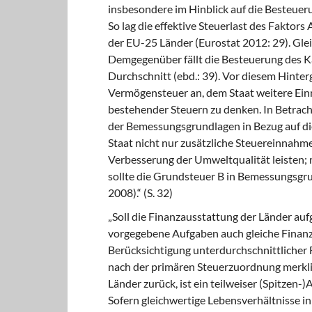
insbesondere im Hinblick auf die Besteuer
So lag die effektive Steuerlast des Faktor
der EU-25 Länder (Eurostat 2012: 29). Glei
Demgegenüber fällt die Besteuerung des Ka
Durchschnitt (ebd.: 39). Vor diesem Hinter
Vermögensteuer an, dem Staat weitere Ein
bestehender Steuern zu denken. In Betrach
der Bemessungsgrundlagen in Bezug auf di
Staat nicht nur zusätzliche Steuereinnahm
Verbesserung der Umweltqualität leisten;
sollte die Grundsteuer B in Bemessungsgr
2008).“ (S. 32)
„Soll die Finanzausstattung der Länder auf
vorgegebene Aufgaben auch gleiche Finanzm
Berücksichtigung unterdurchschnittlicher F
nach der primären Steuerzuordnung merklic
Länder zurück, ist ein teilweiser (Spitzen-
Sofern gleichwertige Lebensverhältnisse i