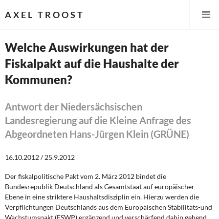
AXEL TROOST
Welche Auswirkungen hat der
Fiskalpakt auf die Haushalte der
Startseite
Kommunen?
Themen
Antwort der Niedersächsischen
Leitlinien linker Wirtschafts- und Finanzpolitik
Landesregierung auf die Kleine Anfrage des
Abgeordneten Hans-Jürgen Klein (GRÜNE)
Wirtschaftspolitik
16.10.2012 / 25.9.2012
Steuer- und Finanzpolitik
Der fiskalpolitische Pakt vom 2. März 2012 bindet die
Öffentliche Infrastruktur und Daseinsvorsorge
Bundesrepublik Deutschland als Gesamtstaat auf europäischer
Ebene in eine striktere Haushaltsdisziplin ein. Hierzu werden die
Eurokrise und Griechenland
Verpflichtungen Deutschlands aus dem Europäischen Stabilitäts-und
Wachstumspakt (ESWP) ergänzend und verschärfend dahin gehend