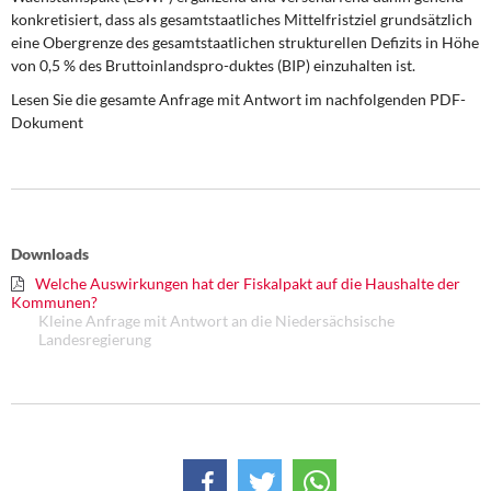
DIE LINKE
konkretisiert, dass als gesamtstaatliches Mittelfristziel grundsätzlich
eine Obergrenze des gesamtstaatlichen strukturellen Defizits in Höhe
Weitere Themen
von 0,5 % des Bruttoinlandspro-duktes (BIP) einzuhalten ist.
Lesen Sie die gesamte Anfrage mit Antwort im nachfolgenden PDF-
Memo-Gruppe
Dokument
Institut Solidarische Moderne
Rosa-Luxemburg-Stiftung
Downloads
Über mich
Welche Auswirkungen hat der Fiskalpakt auf die Haushalte der
Kommunen?
Kleine Anfrage mit Antwort an die Niedersächsische
Kontakt
Landesregierung