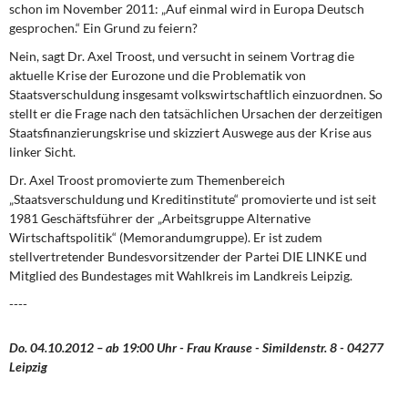
schon im November 2011: „Auf einmal wird in Europa Deutsch
DIE LINKE
gesprochen.“ Ein Grund zu feiern?
Weitere Themen
Nein, sagt Dr. Axel Troost, und versucht in seinem Vortrag die
aktuelle Krise der Eurozone und die Problematik von
Memo-Gruppe
Staatsverschuldung insgesamt volkswirtschaftlich einzuordnen. So
stellt er die Frage nach den tatsächlichen Ursachen der derzeitigen
Staatsfinanzierungskrise und skizziert Auswege aus der Krise aus
Institut Solidarische Moderne
linker Sicht.
Dr. Axel Troost promovierte zum Themenbereich
Rosa-Luxemburg-Stiftung
„Staatsverschuldung und Kreditinstitute“ promovierte und ist seit
1981 Geschäftsführer der „Arbeitsgruppe Alternative
Über mich
Wirtschaftspolitik“ (Memorandumgruppe). Er ist zudem
stellvertretender Bundesvorsitzender der Partei DIE LINKE und
Kontakt
Mitglied des Bundestages mit Wahlkreis im Landkreis Leipzig.
----
Do. 04.10.2012 – ab 19:00 Uhr - Frau Krause - Simildenstr. 8 - 04277
Leipzig