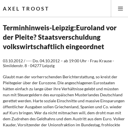
AXEL TROOST
Terminhinweis-Leipzig:Euroland vor
der Pleite? Staatsverschuldung
Startseite
volkswirtschaftlich eingeordnet
Themen
03.10.2012 / ---- Do. 04.10.2012 – ab 19:00 Uhr - Frau Krause -
Simildenstr. 8 - 04277 Leipzig
Leitlinien linker Wirtschafts- und Finanzpolitik
Glaubt man der vorherrschenden Berichterstattung, so kreist der
Wirtschaftspolitik
Pleitegeier über der Eurozone. Die angeschlagenen Eurostaaten
hätten einfach zu lange über ihre Verhältnisse gelebt und müssten
Steuer- und Finanzpolitik
nun mit Steuergeldern des europäischen Musterlandes Deutschland
gerettet werden. Harte soziale Einschnitte und massive Einsparungen
Öffentliche Infrastruktur und Daseinsvorsorge
öffentlicher Ausgaben sollen Griechenland, Spanien und Co. wieder
auf Kurs bringen. Wer da nicht mitmachen will, dem droht man mit
Eurokrise und Griechenland
dem Zudrehen des Geldhahns und dem Austritt aus dem Euro. Volker
Kauder, Vorsitzender der Unionsfraktion im Bundestag, frohlockte