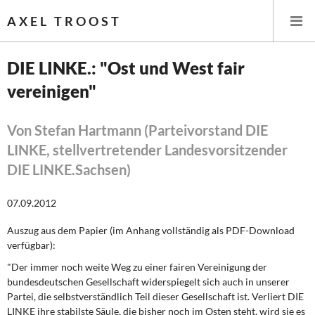
AXEL TROOST
DIE LINKE.: "Ost und West fair
vereinigen"
Startseite
Themen
Von Stefan Hartmann (Parteivorstand DIE
LINKE, stellvertretender Landesvorsitzender
Leitlinien linker Wirtschafts- und Finanzpolitik
DIE LINKE.Sachsen)
Wirtschaftspolitik
07.09.2012
Steuer- und Finanzpolitik
Auszug aus dem Papier
(im Anhang vollständig als PDF-Download
verfügbar)
:
Öffentliche Infrastruktur und Daseinsvorsorge
"Der immer noch weite Weg zu einer fairen Vereinigung der
bundesdeutschen Ge­sellschaft widerspiegelt sich auch in unserer
Eurokrise und Griechenland
Partei, die selbstverständlich Teil dieser Gesellschaft ist. Verliert DIE
LINKE ihre stabilste Säule, die bisher noch im Osten steht, wird sie es