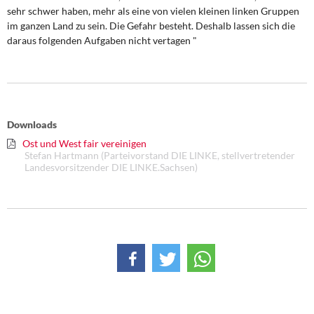
DIE LINKE
sehr schwer haben, mehr als eine von vielen kleinen linken Gruppen
im ganzen Land zu sein. Die Gefahr besteht. Deshalb lassen sich die
Weitere Themen
daraus folgenden Aufgaben nicht vertagen "
Memo-Gruppe
Institut Solidarische Moderne
Downloads
Rosa-Luxemburg-Stiftung
Ost und West fair vereinigen
Stefan Hartmann (Parteivorstand DIE LINKE, stellvertretender
Landesvorsitzender DIE LINKE.Sachsen)
Über mich
Kontakt