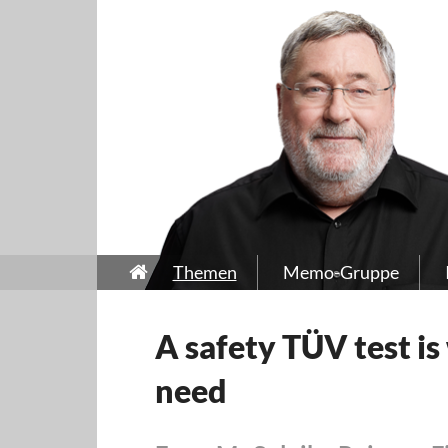
Themen
Memo-Gruppe
A safety TÜV test is
need