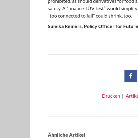
prohibited, as should derivatives for food 
safety. A “finance TÜV test” would simplif
“too connected to fail” could shrink, too.
Suleika Reiners, Policy Officer for Fut
Drucken
Artik
Ähnliche Artikel