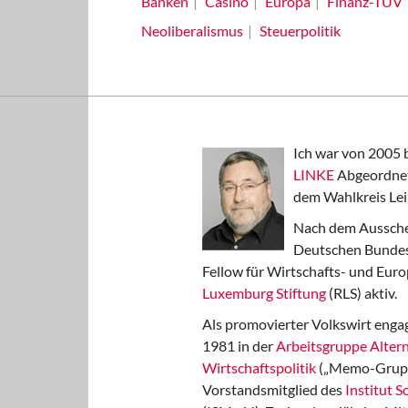
Banken
Casino
Europa
Finanz-TÜV
Neoliberalismus
Steuerpolitik
Ich war von 2005 
LINKE
Abgeordnet
dem Wahlkreis Lei
Nach dem Aussche
Deutschen Bundest
Fellow für Wirtschafts- und Euro
Luxemburg Stiftung
(RLS) aktiv.
Als promovierter Volkswirt engag
1981 in der
Arbeitsgruppe Altern
Wirtschaftspolitik
(„Memo-Gruppe
Vorstandsmitglied des
Institut 