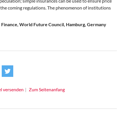
speculation; simple insurances can be used to ensure price
y the coming regulations. The phenomenon of institutions
ure Finance, World Future Council, Hamburg, Germany
el versenden
Zum Seitenanfang