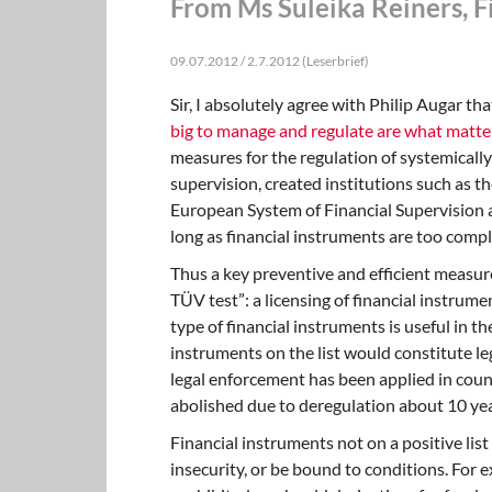
From Ms Suleika Reiners, Fi
09.07.2012 / 2.7.2012 (Leserbrief)
Sir, I absolutely agree with Philip Augar th
big to manage and regulate are what matt
measures for the regulation of systemicall
supervision, created institutions such as th
European System of Financial Supervision a
long as financial instruments are too compl
Thus a key preventive and efficient measure
TÜV test”: a licensing of financial instrume
type of financial instruments is useful in t
instruments on the list would constitute leg
legal enforcement has been applied in coun
abolished due to deregulation about 10 yea
Financial instruments not on a positive list 
insecurity, or be bound to conditions. For 