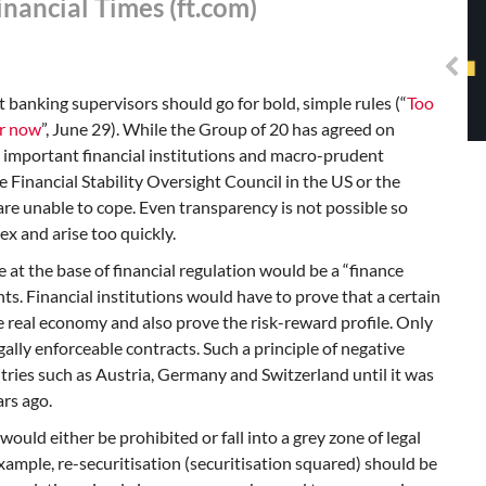
nancial Times (ft.com)
Solidarisches EUropa -
Mosaiklinke Perspektiven
at banking supervisors should go for bold, simple rules (“
Too
er now
”, June 29). While the Group of 20 has agreed on
y important financial institutions and macro-prudent
e Financial Stability Oversight Council in the US or the
re unable to cope. Even transparency is not possible so
ex and arise too quickly.
 at the base of financial regulation would be a “finance
nts. Financial institutions would have to prove that a certain
he real economy and also prove the risk-reward profile. Only
ally enforceable contracts. Such a principle of negative
tries such as Austria, Germany and Switzerland until it was
rs ago.
would either be prohibited or fall into a grey zone of legal
example, re-securitisation (securitisation squared) should be