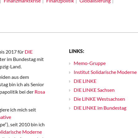
Finanzmarktkrise
Finanzpolitik
Globalisierung
LINKS:
bis 2017 für
DIE
er im Bundestag mit
Memo-Gruppe
pzig-Land.
Institut Solidarische Moderne
iden aus dem
DIE LINKE
ag bin ich als Senior
DIE LINKE Sachsen
papolitik bei der
Rosa
Die LINKE Westsachsen
DIE LINKE im Bundestag
iere ich mich seit
ative
“), seit 2010 bin ich
Solidarische Moderne