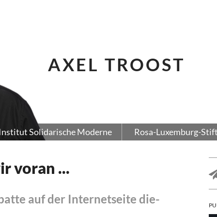
AXEL TROOST
Institut Solidarische Moderne
Rosa-Luxemburg-Stif
r voran ...
atte auf der Internetseite die-
PU