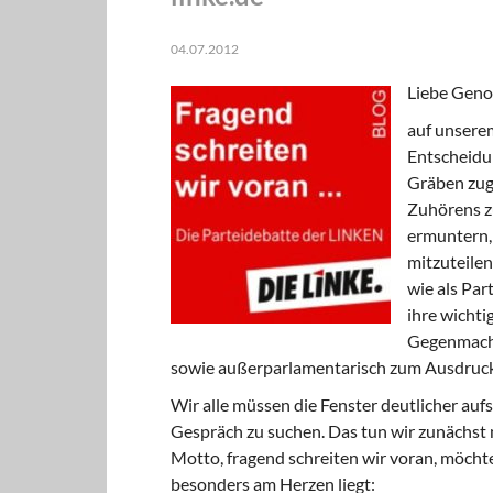
04.07.2012
Liebe Geno
auf unserem
Entscheidung
Gräben zuge
Zuhörens z
ermuntern,
mitzuteilen
wie als Par
ihre wichti
Gegenmacht
sowie außerparlamentarisch zum Ausdruck
Wir alle müssen die Fenster deutlicher aufs
Gespräch zu suchen. Das tun wir zunächst 
Motto, fragend schreiten wir voran, möcht
besonders am Herzen liegt: