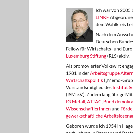
Ich war von 2005 
LINKE
Abgeordnet
dem Wahlkreis Lei
Nach dem Aussche
Deutschen Bundest
Fellow für Wirtschafts- und Euro
Luxemburg Stiftung
(RLS) aktiv.
Als promovierter Volkswirt engag
1981 in der
Arbeitsgruppe Altern
Wirtschaftspolitik
(„Memo-Gruppe
Vorstandsmitglied des
Institut 
(ISM e.V.). Zudem langjährige Mit
IG Metall
,
ATTAC
,
Bund demokra
WissenschaftlerInnen
und
Förde
gewerkschaftliche Arbeitslosenar
Geboren wurde ich 1954 in Hage
nach Jahren in Bremen und Rost