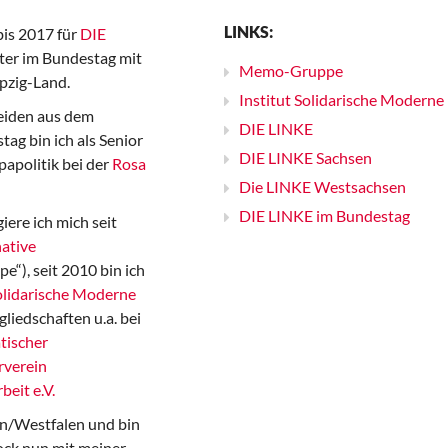
LINKS:
bis 2017 für
DIE
er im Bundestag mit
Memo-Gruppe
pzig-Land.
Institut Solidarische Moderne
iden aus dem
DIE LINKE
ag bin ich als Senior
DIE LINKE Sachsen
papolitik bei der
Rosa
Die LINKE Westsachsen
DIE LINKE im Bundestag
iere ich mich seit
ative
“), seit 2010 bin ich
Solidarische Moderne
gliedschaften u.a. bei
tischer
rverein
beit e.V.
n/Westfalen und bin
ock nun mit meiner