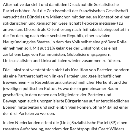
Alternative darstellt und damit den Druck auf die Sozialistische
Partei erhöhen. Auf die Zerrissenheit der französischen Gesellschaft
versucht das Bündnis um Mélenchon mit der neuen Konzeption einer
solidarischen und gemischten Gesellschaft (»société métissée«) zu
antworten. Die zentrale Orientierung nach Teilhabe ist eingebettet in
die Forderung nach einer sechsten Republik, einer sozialen
Neugründung des Staates, in dem das Volk selbst eine größere Rolle
einnehmen soll. Mit gut 11% gelang es der Linksfront, das einst
zerfallene Lage von Kommunisten, Globalisierungsgegnern,
Linkssozialisten und Linksradikalen wieder zusammen zu führen.
Die Linksfront versteht sich nicht
als Koalition von Parteien, sondern
als eine Partnerschaft von linken Parteien und gesellschaftlichen
Bewegungen – in Respektierung unterschiedlicher Herkunft und der
jeweiligen politischen Kultur. Es wurde ein gemeinsamer Raum
geschaffen, in dem neben den Mitgliedern der Parteien und
Bewegungen auch unorganisierte BürgerInnen auf unterschiedlichen
Ebenen mitarbeiten und sich einbringen können, ohne Mitglied einer
der drei Parteien zu werden.
In den Niederlanden erlebt die (Links)Sozialistische Partei (SP)
einen
rasanten Aufschwung, nachdem der Rechtspopulist Geert Wilders