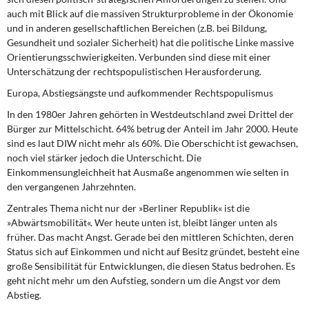
auch mit Blick auf die massiven Strukturprobleme in der Ökonomie
und in anderen gesellschaftlichen Bereichen (z.B. bei Bildung,
Gesundheit und sozialer Sicherheit) hat die politische Linke massive
Orientierungsschwierigkeiten. Verbunden sind diese mit einer
Unterschätzung der rechtspopulistischen Herausforderung.
Europa, Abstiegsängste und aufkommender Rechtspopulismus
In den 1980er Jahren gehörten in Westdeutschland
zwei Drittel der
Bürger zur Mittelschicht. 64% betrug der Anteil im Jahr 2000. Heute
sind es laut DIW nicht mehr als 60%. Die Oberschicht ist gewachsen,
noch viel stärker jedoch die Unterschicht. Die
Einkommensungleichheit hat Ausmaße angenommen wie selten in
den vergangenen Jahrzehnten.
Zentrales Thema nicht nur der »Berliner Republik«
ist die
»Abwärtsmobilität«. Wer heute unten ist, bleibt länger unten als
früher. Das macht Angst. Gerade bei den mittleren Schichten, deren
Status sich auf Einkommen und nicht auf Besitz gründet, besteht eine
große Sensibilität für Entwicklungen, die diesen Status bedrohen. Es
geht nicht mehr um den Aufstieg, sondern um die Angst vor dem
Abstieg.