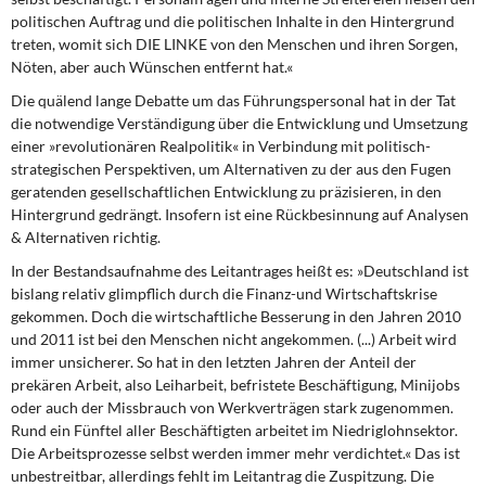
politischen Auftrag und die politischen Inhalte in den Hintergrund
treten, womit sich DIE LINKE von den Menschen und ihren Sorgen,
Nöten, aber auch Wünschen entfernt hat.«
Die quälend lange Debatte um das Führungspersonal
hat in der Tat
die notwendige Verständigung über die Entwicklung und Umsetzung
einer »revolutionären Realpolitik« in Verbindung mit politisch-
strategischen Perspektiven, um Alternativen zu der aus den Fugen
geratenden gesellschaftlichen Entwicklung zu präzisieren, in den
Hintergrund gedrängt. Insofern ist eine Rückbesinnung auf Analysen
& Alternativen richtig.
In der Bestandsaufnahme des Leitantrages
heißt es: »Deutschland ist
bislang relativ glimpflich durch die Finanz-und Wirtschaftskrise
gekommen. Doch die wirtschaftliche Besserung in den Jahren 2010
und 2011 ist bei den Menschen nicht angekommen. (...) Arbeit wird
immer unsicherer. So hat in den letzten Jahren der Anteil der
prekären Arbeit, also Leiharbeit, befristete Beschäftigung, Minijobs
oder auch der Missbrauch von Werkverträgen stark zugenommen.
Rund ein Fünftel aller Beschäftigten arbeitet im Niedriglohnsektor.
Die Arbeitsprozesse selbst werden immer mehr verdichtet.« Das ist
unbestreitbar, allerdings fehlt im Leitantrag die Zuspitzung. Die