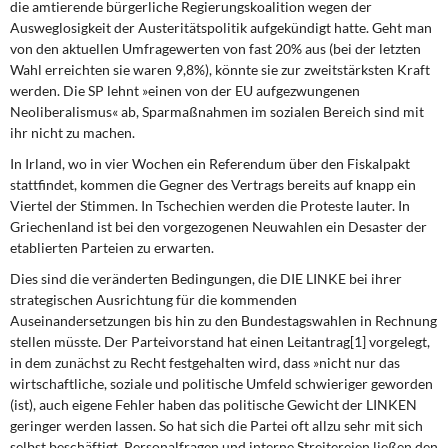
die amtierende bürgerliche Regierungskoalition wegen der
Ausweglosigkeit der Austeritätspolitik aufgekündigt hatte. Geht man
von den aktuellen Umfragewerten von fast 20% aus (bei der letzten
Wahl erreichten sie waren 9,8%), könnte sie zur zweitstärksten Kraft
werden. Die SP lehnt »einen von der EU aufgezwungenen
Neoliberalismus« ab, Sparmaßnahmen im sozialen Bereich sind mit
ihr nicht zu machen.
In Irland, wo in vier Wochen ein Referendum
über den Fiskalpakt
stattfindet, kommen die Gegner des Vertrags bereits auf knapp ein
Viertel der Stimmen. In Tschechien werden die Proteste lauter. In
Griechenland ist bei den vorgezogenen Neuwahlen ein Desaster der
etablierten Parteien zu erwarten.
Dies sind die veränderten Bedingungen,
die DIE LINKE bei ihrer
strategischen Ausrichtung für die kommenden
Auseinandersetzungen bis hin zu den Bundestagswahlen in Rechnung
stellen müsste. Der Parteivorstand hat einen Leitantrag[1] vorgelegt,
in dem zunächst zu Recht festgehalten wird, dass »nicht nur das
wirtschaftliche, soziale und politische Umfeld schwieriger geworden
(ist), auch eigene Fehler haben das politische Gewicht der LINKEN
geringer werden lassen. So hat sich die Partei oft allzu sehr mit sich
selbst beschäftigt. Personalfragen und interne Streitereien ließen den