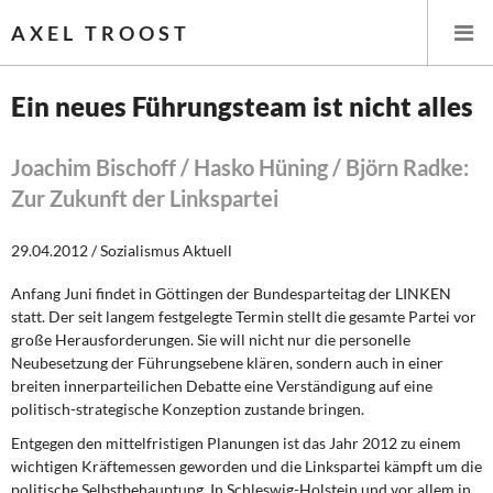
AXEL TROOST
Ein neues Führungsteam ist nicht alles
Startseite
Joachim Bischoff / Hasko Hüning / Björn Radke:
Zur Zukunft der Linkspartei
Themen
29.04.2012 / Sozialismus Aktuell
Leitlinien linker Wirtschafts- und Finanzpolitik
Anfang Juni findet in Göttingen der Bundesparteitag der LINKEN
Wirtschaftspolitik
statt. Der seit langem festgelegte Termin stellt die gesamte Partei vor
große Herausforderungen. Sie will nicht nur die personelle
Steuer- und Finanzpolitik
Neubesetzung der Führungsebene klären, sondern auch in einer
breiten innerparteilichen Debatte eine Verständigung auf eine
Öffentliche Infrastruktur und Daseinsvorsorge
politisch-strategische Konzeption zustande bringen.
Entgegen den mittelfristigen Planungen
ist das Jahr 2012 zu einem
Eurokrise und Griechenland
wichtigen Kräftemessen geworden und die Linkspartei kämpft um die
politische Selbstbehauptung. In Schleswig-Holstein und vor allem in