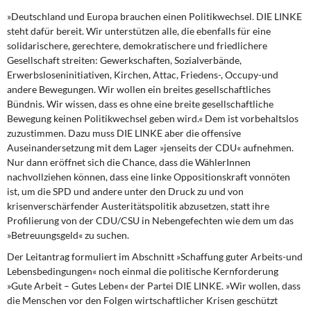
»Deutschland und Europa brauchen einen Politikwechsel.
DIE LINKE
steht dafür bereit. Wir unterstützen alle, die ebenfalls für eine
solidarischere, gerechtere, demokratischere und friedlichere
Gesellschaft streiten: Gewerkschaften, Sozialverbände,
Erwerbsloseninitiativen, Kirchen, Attac, Friedens-, Occupy-und
andere Bewegungen. Wir wollen ein breites gesellschaftliches
Bündnis. Wir wissen, dass es ohne eine breite gesellschaftliche
Bewegung keinen Politikwechsel geben wird.« Dem ist vorbehaltslos
zuzustimmen. Dazu muss DIE LINKE aber die offensive
Auseinandersetzung mit dem Lager »jenseits der CDU« aufnehmen.
Nur dann eröffnet sich die Chance, dass die WählerInnen
nachvollziehen können, dass eine linke Oppositionskraft vonnöten
ist, um die SPD und andere unter den Druck zu und von
krisenverschärfender Austeritätspolitik abzusetzen, statt ihre
Profilierung von der CDU/CSU in Nebengefechten wie dem um das
»Betreuungsgeld« zu suchen.
Der Leitantrag formuliert im Abschnitt
»Schaffung guter Arbeits-und
Lebensbedingungen« noch einmal die politische Kernforderung
»Gute Arbeit – Gutes Leben« der Partei DIE LINKE. »Wir wollen, dass
die Menschen vor den Folgen wirtschaftlicher Krisen geschützt