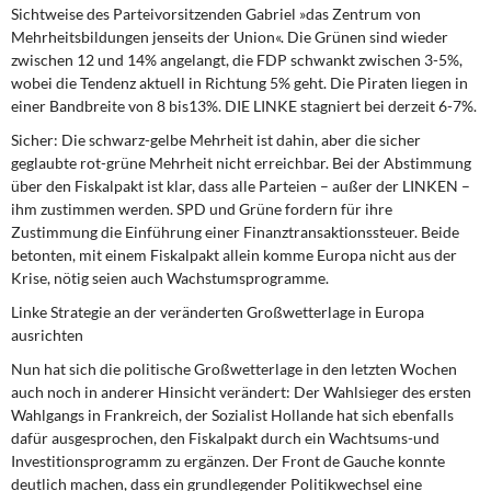
Sichtweise des Parteivorsitzenden Gabriel »das Zentrum von
Mehrheitsbildungen jenseits der Union«. Die Grünen sind wieder
zwischen 12 und 14% angelangt, die FDP schwankt zwischen 3-5%,
wobei die Tendenz aktuell in Richtung 5% geht. Die Piraten liegen in
einer Bandbreite von 8 bis13%. DIE LINKE stagniert bei derzeit 6-7%.
Sicher: Die schwarz-gelbe Mehrheit ist dahin, aber die sicher
geglaubte rot-grüne Mehrheit nicht erreichbar. Bei der Abstimmung
über den Fiskalpakt ist klar, dass alle Parteien – außer der LINKEN –
ihm zustimmen werden. SPD und Grüne fordern für ihre
Zustimmung die Einführung einer Finanztransaktionssteuer. Beide
betonten, mit einem Fiskalpakt allein komme Europa nicht aus der
Krise, nötig seien auch Wachstumsprogramme.
Linke Strategie an der veränderten Großwetterlage in Europa
ausrichten
Nun hat sich die politische Großwetterlage
in den letzten Wochen
auch noch in anderer Hinsicht verändert: Der Wahlsieger des ersten
Wahlgangs in Frankreich, der Sozialist Hollande hat sich ebenfalls
dafür ausgesprochen, den Fiskalpakt durch ein Wachtsums-und
Investitionsprogramm zu ergänzen. Der Front de Gauche konnte
deutlich machen, dass ein grundlegender Politikwechsel eine