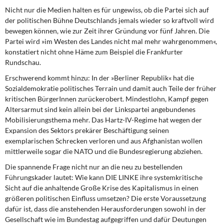
Nicht nur die Medien halten es
für ungewiss, ob die Partei sich auf
der politischen Bühne Deutschlands jemals wieder so kraftvoll wird
bewegen können, wie zur Zeit ihrer Gründung vor fünf Jahren. Die
Partei wird »im Westen des Landes nicht mal mehr wahrgenommen«,
konstatiert nicht ohne Häme zum Beispiel die Frankfurter
Rundschau.
Erschwerend kommt hinzu:
In der »Berliner Republik« hat die
Sozialdemokratie politisches Terrain und damit auch Teile der früher
kritischen BürgerInnen zurückerobert. Mindestlohn, Kampf gegen
Altersarmut sind kein allein bei der Linkspartei angebundenes
Mobilisierungsthema mehr. Das Hartz-IV-Regime hat wegen der
Expansion des Sektors prekärer Beschäftigung seinen
exemplarischen Schrecken verloren und aus Afghanistan wollen
mittlerweile sogar die NATO und die Bundesregierung abziehen.
Die spannende Frage
nicht nur an die neu zu bestellenden
Führungskader lautet: Wie kann DIE LINKE ihre systemkritische
Sicht auf die anhaltende Große Krise des Kapitalismus in einen
größeren politischen Einfluss umsetzen? Die erste Voraussetzung
dafür ist, dass die anstehenden Herausforderungen sowohl in der
Gesellschaft wie im Bundestag aufgegriffen und dafür Deutungen