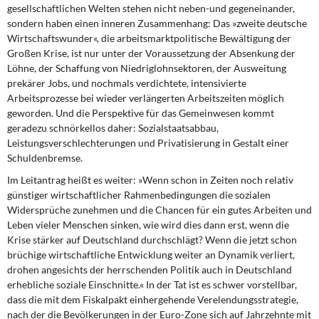
gesellschaftlichen Welten stehen nicht neben-und gegeneinander,
sondern haben einen inneren Zusammenhang: Das »zweite deutsche
Wirtschaftswunder«, die arbeitsmarktpolitische Bewältigung der
Großen Krise, ist nur unter der Voraussetzung der Absenkung der
Löhne, der Schaffung von Niedriglohnsektoren, der Ausweitung
prekärer Jobs, und nochmals verdichtete, intensivierte
Arbeitsprozesse bei wieder verlängerten Arbeitszeiten möglich
geworden. Und die Perspektive für das Gemeinwesen kommt
geradezu schnörkellos daher: Sozialstaatsabbau,
Leistungsverschlechterungen und Privatisierung in Gestalt einer
Schuldenbremse.
Im Leitantrag heißt es weiter:
»Wenn schon in Zeiten noch relativ
günstiger wirtschaftlicher Rahmenbedingungen die sozialen
Widersprüche zunehmen und die Chancen für ein gutes Arbeiten und
Leben vieler Menschen sinken, wie wird dies dann erst, wenn die
Krise stärker auf Deutschland durchschlägt? Wenn die jetzt schon
brüchige wirtschaftliche Entwicklung weiter an Dynamik verliert,
drohen angesichts der herrschenden Politik auch in Deutschland
erhebliche soziale Einschnitte.« In der Tat ist es schwer vorstellbar,
dass die mit dem Fiskalpakt einhergehende Verelendungsstrategie,
nach der die Bevölkerungen in der Euro-Zone sich auf Jahrzehnte mit