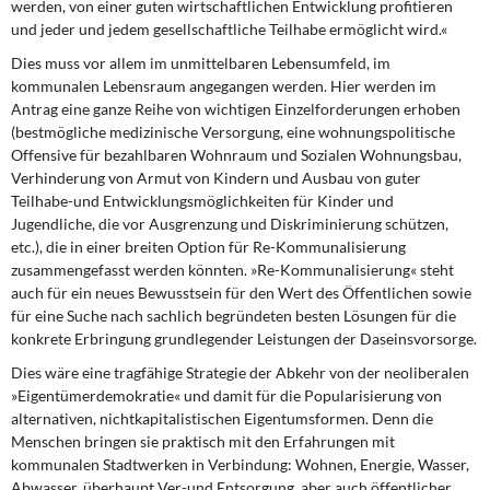
werden, von einer guten wirtschaftlichen Entwicklung profitieren
und jeder und jedem gesellschaftliche Teilhabe ermöglicht wird.«
Dies muss vor allem im unmittelbaren Lebensumfeld,
im
kommunalen Lebensraum angegangen werden. Hier werden im
Antrag eine ganze Reihe von wichtigen Einzelforderungen erhoben
(bestmögliche medizinische Versorgung, eine wohnungspolitische
Offensive für bezahlbaren Wohnraum und Sozialen Wohnungsbau,
Verhinderung von Armut von Kindern und Ausbau von guter
Teilhabe-und Entwicklungsmöglichkeiten für Kinder und
Jugendliche, die vor Ausgrenzung und Diskriminierung schützen,
etc.), die in einer breiten Option für Re-Kommunalisierung
zusammengefasst werden könnten. »Re-Kommunalisierung« steht
auch für ein neues Bewusstsein für den Wert des Öffentlichen sowie
für eine Suche nach sachlich begründeten besten Lösungen für die
konkrete Erbringung grundlegender Leistungen der Daseinsvorsorge.
Dies wäre eine tragfähige Strategie
der Abkehr von der neoliberalen
»Eigentümerdemokratie« und damit für die Popularisierung von
alternativen, nichtkapitalistischen Eigentumsformen. Denn die
Menschen bringen sie praktisch mit den Erfahrungen mit
kommunalen Stadtwerken in Verbindung: Wohnen, Energie, Wasser,
Abwasser, überhaupt Ver-und Entsorgung, aber auch öffentlicher