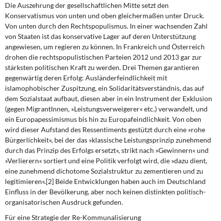
Die Auszehrung der gesellschaftlichen Mitte
setzt den
Konservatismus von unten und oben gleichermaßen unter Druck.
Von unten durch den Rechtspopulismus. In einer wachsenden Zahl
von Staaten ist das konservative Lager auf deren Unterstützung
angewiesen, um regieren zu können. In Frankreich und Österreich
drohen die rechtspopulistischen Parteien 2012 und 2013 gar zur
stärksten politischen Kraft zu werden. Drei Themen garantieren
gegenwärtig deren Erfolg: Ausländerfeindlichkeit mit
islamophobischer Zuspitzung, ein Solidaritätsverständnis, das auf
dem Sozialstaat aufbaut, diesen aber in ein Instrument der Exklusion
(gegen MigrantInnen, »Leistungsverweigerer« etc.) verwandelt, und
ein Europapessimismus bis hin zu Europafeindlichkeit. Von oben
wird dieser Aufstand des Ressentiments gestützt durch eine »rohe
Bürgerlichkeit«, bei der das »klassische Leistungsprinzip zunehmend
durch das Prinzip des Erfolgs ersetzt«, strikt nach »Gewinnern« und
»Verlierern« sortiert und eine Politik verfolgt wird, die »dazu dient,
eine zunehmend dichotome Sozialstruktur zu zementieren und zu
legitimieren«.[2] Beide Entwicklungen haben auch im Deutschland
Einfluss in der Bevölkerung, aber noch keinen distinkten politisch-
organisatorischen Ausdruck gefunden.
Für eine Strategie der Re-Kommunalisierung