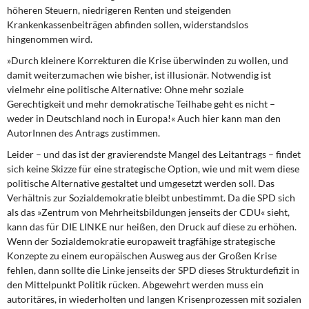
höheren Steuern, niedrigeren Renten und steigenden
Krankenkassenbeiträgen abfinden sollen, widerstandslos
hingenommen wird.
»Durch kleinere Korrekturen die Krise überwinden
zu wollen, und
damit weiterzumachen wie bisher, ist illusionär. Notwendig ist
vielmehr eine politische Alternative: Ohne mehr soziale
Gerechtigkeit und mehr demokratische Teilhabe geht es nicht –
weder in Deutschland noch in Europa!« Auch hier kann man den
AutorInnen des Antrags zustimmen.
Leider – und das ist der gravierendste Mangel
des Leitantrags – findet
sich keine Skizze für eine strategische Option, wie und mit wem diese
politische Alternative gestaltet und umgesetzt werden soll. Das
Verhältnis zur Sozialdemokratie bleibt unbestimmt. Da die SPD sich
als das »Zentrum von Mehrheitsbildungen jenseits der CDU« sieht,
kann das für DIE LINKE nur heißen, den Druck auf diese zu erhöhen.
Wenn der Sozialdemokratie europaweit tragfähige strategische
Konzepte zu einem europäischen Ausweg aus der Großen Krise
fehlen, dann sollte die Linke jenseits der SPD dieses Strukturdefizit in
den Mittelpunkt Politik rücken. Abgewehrt werden muss ein
autoritäres, in wiederholten und langen Krisenprozessen mit sozialen