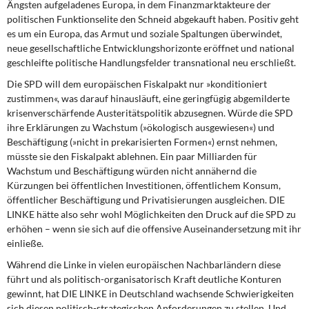
Ängsten aufgeladenes Europa, in dem Finanzmarktakteure der
politischen Funktionselite den Schneid abgekauft haben. Positiv geht
es um ein Europa, das Armut und soziale Spaltungen überwindet,
neue gesellschaftliche Entwicklungshorizonte eröffnet und national
geschleifte politische Handlungsfelder transnational neu erschließt.
Die SPD will dem europäischen Fiskalpakt
nur »konditioniert
zustimmen«, was darauf hinausläuft, eine geringfügig abgemilderte
krisenverschärfende Austeritätspolitik abzusegnen. Würde die SPD
ihre Erklärungen zu Wachstum (»ökologisch ausgewiesen«) und
Beschäftigung (»nicht in prekarisierten Formen«) ernst nehmen,
müsste sie den Fiskalpakt ablehnen. Ein paar Milliarden für
Wachstum und Beschäftigung würden nicht annähernd die
Kürzungen bei öffentlichen Investitionen, öffentlichem Konsum,
öffentlicher Beschäftigung und Privatisierungen ausgleichen. DIE
LINKE hätte also sehr wohl Möglichkeiten den Druck auf die SPD zu
erhöhen – wenn sie sich auf die offensive Auseinandersetzung mit ihr
einließe.
Während die Linke in vielen europäischen Nachbarländern
diese
führt und als politisch-organisatorisch Kraft deutliche Konturen
gewinnt, hat DIE LINKE in Deutschland wachsende Schwierigkeiten
sich diesen politisch-strategischen Anforderungen zu stellen. Und