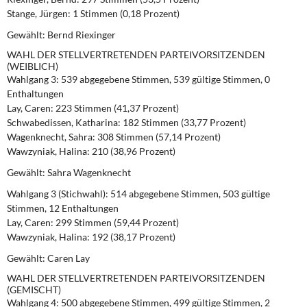
DIE LINKE
Stange, Jürgen: 1 Stimmen (0,18 Prozent)
Gewählt: Bernd Riexinger
Weitere Themen
WAHL DER STELLVERTRETENDEN PARTEIVORSITZENDEN
(WEIBLICH)
Memo-Gruppe
Wahlgang 3:
539 abgegebene Stimmen, 539 gültige Stimmen, 0
Enthaltungen
Institut Solidarische Moderne
Lay, Caren: 223 Stimmen (41,37 Prozent)
Schwabedissen, Katharina: 182 Stimmen (33,77 Prozent)
Wagenknecht, Sahra: 308 Stimmen (57,14 Prozent)
Rosa-Luxemburg-Stiftung
Wawzyniak, Halina: 210 (38,96 Prozent)
Über mich
Gewählt: Sahra Wagenknecht
Wahlgang 3 (Stichwahl):
514 abgegebene Stimmen, 503 gültige
Kontakt
Stimmen, 12 Enthaltungen
Lay, Caren: 299 Stimmen (59,44 Prozent)
Wawzyniak, Halina: 192 (38,17 Prozent)
Gewählt: Caren Lay
WAHL DER STELLVERTRETENDEN PARTEIVORSITZENDEN
(GEMISCHT)
Wahlgang 4:
500 abgegebene Stimmen, 499 gültige Stimmen, 2