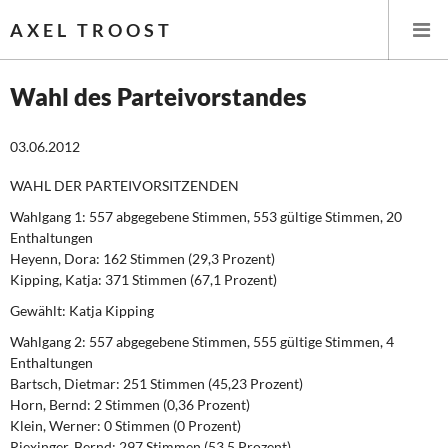
AXEL TROOST
Wahl des Parteivorstandes
Startseite
03.06.2012
Themen
WAHL DER PARTEIVORSITZENDEN
Wahlgang 1:
557 abgegebene Stimmen, 553 gültige Stimmen, 20
Leitlinien linker Wirtschafts- und Finanzpolitik
Enthaltungen
Heyenn, Dora: 162 Stimmen (29,3 Prozent)
Wirtschaftspolitik
Kipping, Katja: 371 Stimmen (67,1 Prozent)
Gewählt: Katja Kipping
Steuer- und Finanzpolitik
Wahlgang 2:
557 abgegebene Stimmen, 555 gültige Stimmen, 4
Enthaltungen
Öffentliche Infrastruktur und Daseinsvorsorge
Bartsch, Dietmar: 251 Stimmen (45,23 Prozent)
Horn, Bernd: 2 Stimmen (0,36 Prozent)
Eurokrise und Griechenland
Klein, Werner: 0 Stimmen (0 Prozent)
Riexinger, Bernd: 297 Stimmen (53,5 Prozent)