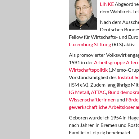
LINKE
Abgeordnet
dem Wahlkreis Lei
Nach dem Aussche
Deutschen Bundest
Fellow für Wirtschafts- und Euro
Luxemburg Stiftung
(RLS) aktiv.
Als promovierter Volkswirt engag
1981 in der
Arbeitsgruppe Altern
Wirtschaftspolitik
(„Memo-Gruppe
Vorstandsmitglied des
Institut 
(ISM e.V.). Zudem langjährige Mit
IG Metall
,
ATTAC
,
Bund demokra
WissenschaftlerInnen
und
Förde
gewerkschaftliche Arbeitslosenar
Geboren wurde ich 1954 in Hage
nach Jahren in Bremen und Rost
Familie in Leipzig beheimatet.