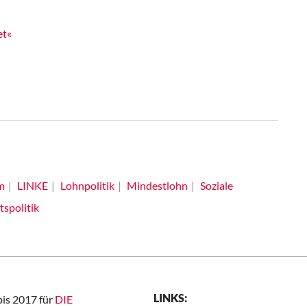
et«
m
LINKE
Lohnpolitik
Mindestlohn
Soziale
tspolitik
LINKS:
bis 2017 für
DIE