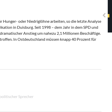
Solidarisches EUropa -
Mosaiklinke Perspektiven
Hunger- oder Niedriglöhne arbeiten, so die letzte Analyse
ifikation in Duisburg. Seit 1998 – dem Jahr in dem SPD und
 dramatischer Anstieg um nahezu 2,1 Millionen Beschäftige.
troffen. In Ostdeutschland müssen knapp 40 Prozent für
olitischer Sprecher