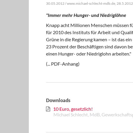
30.05.2012 / www.michael-schlecht-mdb.de, 28.5.2012
"Immer mehr Hunger- und Niedriglöhne
Knapp acht Millionen Menschen müssen für 
für 2010 des Instituts für Arbeit und Qual
Grüne in die Regierung kamen – ist das ein
23 Prozent der Beschäftigen sind davon be
einen Hunger- oder Niedriglohn arbeiten."
(... PDF-Anhang)
Downloads
10 Euro, gesetzlich!
Michael Schlecht, MdB, Gewerkschaftsp