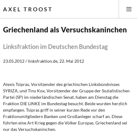
AXEL TROOST
Griechenland als Versuchskaninchen
Startseite
Linksfraktion im Deutschen Bundestag
Themen
23.05.2012 / linksfraktion.de, 22. Mai 2012
Leitlinien linker Wirtschafts- und Finanzpolitik
Alexis Tsipras, Vorsitzender des griechischen Linksbündnisses
Wirtschaftspolitik
SYRIZA, und Tiny Kox, Vorsitzender der Gruppe der Sozialistischen
Partei (SP) im niederländischen Senat, haben am Dienstag die
Steuer- und Finanzpolitik
Fraktion DIE LINKE im Bundestag besucht. Beide wurden herzlich
empfangen. Tsipras griff in seiner kurzen Rede vor den
Öffentliche Infrastruktur und Daseinsvorsorge
Fraktionsmitgliedern Banken und Großanleger scharf an. Diese
führten eine Art Krieg gegen die Völker Europas. Griechenland sei
Eurokrise und Griechenland
nur das Versuchskaninchen.