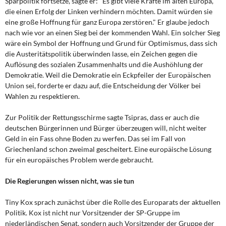
Sparpolitik fortsetze, sagte er: "Es gibt viele Kräfte im alten Europa,
die einen Erfolg der Linken verhindern möchten. Damit würden sie
eine große Hoffnung für ganz Europa zerstören." Er glaube jedoch
nach wie vor an einen Sieg bei der kommenden Wahl. Ein solcher Sieg
wäre ein Symbol der Hoffnung und Grund für Optimismus, dass sich
die Austeritätspolitik überwinden lasse, ein Zeichen gegen die
Auflösung des sozialen Zusammenhalts und die Aushöhlung der
Demokratie. Weil die Demokratie ein Eckpfeiler der Europäischen
Union sei, forderte er dazu auf, die Entscheidung der Völker bei
Wahlen zu respektieren.
Zur Politik der Rettungsschirme sagte Tsipras, dass er auch die
deutschen Bürgerinnen und Bürger überzeugen will, nicht weiter
Geld in ein Fass ohne Boden zu werfen. Das sei im Fall von
Griechenland schon zweimal gescheitert. Eine europäische Lösung
für ein europäisches Problem werde gebraucht.
Die Regierungen wissen nicht, was sie tun
Tiny Kox sprach zunächst über die Rolle des Europarats der aktuellen
Politik. Kox ist nicht nur Vorsitzender der SP-Gruppe im
niederländischen Senat, sondern auch Vorsitzender der Gruppe der