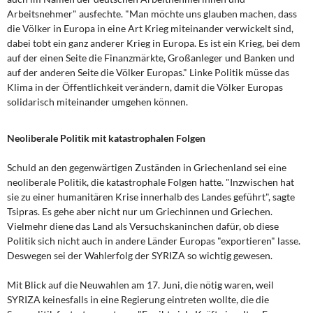
Arbeitsnehmer" ausfechte. "Man möchte uns glauben machen, dass
die Völker in Europa in eine Art Krieg miteinander verwickelt sind,
dabei tobt ein ganz anderer Krieg in Europa. Es ist ein Krieg, bei dem
auf der einen Seite die Finanzmärkte, Großanleger und Banken und
auf der anderen Seite die Völker Europas." Linke Politik müsse das
Klima in der Öffentlichkeit verändern, damit die Völker Europas
solidarisch miteinander umgehen können.
Neoliberale Politik mit katastrophalen Folgen
Schuld an den gegenwärtigen Zuständen in Griechenland sei eine
neoliberale Politik, die katastrophale Folgen hatte. "Inzwischen hat
sie zu einer humanitären Krise innerhalb des Landes geführt", sagte
Tsipras. Es gehe aber nicht nur um Griechinnen und Griechen.
Vielmehr diene das Land als Versuchskaninchen dafür, ob diese
Politik sich nicht auch in andere Länder Europas "exportieren" lasse.
Deswegen sei der Wahlerfolg der SYRIZA so wichtig gewesen.
Mit Blick auf die Neuwahlen am 17. Juni, die nötig waren, weil
SYRIZA keinesfalls in eine Regierung eintreten wollte, die die