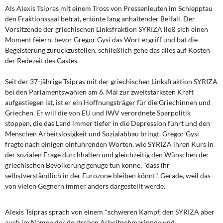
DIE LINKE
Als Alexis Tsipras mit einem Tross von Pressenleuten im Schlepptau
den Fraktionssaal betrat, ertönte lang anhaltender Beifall. Der
Weitere Themen
Vorsitzende der griechischen Linksfraktion SYRIZA ließ sich einen
Moment feiern, bevor Gregor Gysi das Wort ergriff und bat die
Begeisterung zurückzustellen, schließlich gehe das alles auf Kosten
Memo-Gruppe
der Redezeit des Gastes.
Institut Solidarische Moderne
Seit der 37-jährige Tsipras mit der griechischen Linksfraktion SYRIZA
bei den Parlamentswahlen am 6. Mai zur zweitstärksten Kraft
Rosa-Luxemburg-Stiftung
aufgestiegen ist, ist er ein Hoffnungsträger für die Griechinnen und
Griechen. Er will die von EU und IWV verordnete Sparpolitik
stoppen, die das Land immer tiefer in die Depression führt und den
Über mich
Menschen Arbeitslosigkeit und Sozialabbau bringt. Gregor Gysi
fragte nach einigen einführenden Worten, wie SYRIZA ihren Kurs in
Kontakt
der sozialen Frage durchhalten und gleichzeitig den Wünschen der
griechischen Bevölkerung genüge tun könne, "dass ihr
selbstverständlich in der Eurozone bleiben könnt". Gerade, weil das
von vielen Gegnern immer anders dargestellt werde.
Alexis Tsipras sprach von einem "schweren Kampf, den SYRIZA aber
auch im Namen der deutschen Arbeitnehmerinnen und