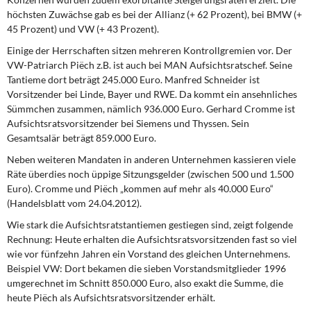
DIE LINKE
höchsten Zuwächse gab es bei der Allianz (+ 62 Prozent), bei BMW (+
45 Prozent) und VW (+ 43 Prozent).
Weitere Themen
Einige der Herrschaften sitzen mehreren Kontrollgremien vor. Der
VW-Patriarch Piëch z.B. ist auch bei MAN Aufsichtsratschef. Seine
Memo-Gruppe
Tantieme dort beträgt 245.000 Euro. Manfred Schneider ist
Vorsitzender bei Linde, Bayer und RWE. Da kommt ein ansehnliches
Institut Solidarische Moderne
Sümmchen zusammen, nämlich 936.000 Euro. Gerhard Cromme ist
Aufsichtsratsvorsitzender bei Siemens und Thyssen. Sein
Gesamtsalär beträgt 859.000 Euro.
Rosa-Luxemburg-Stiftung
Neben weiteren Mandaten in anderen Unternehmen kassieren viele
Über mich
Räte überdies noch üppige Sitzungsgelder (zwischen 500 und 1.500
Euro). Cromme und Piëch „kommen auf mehr als 40.000 Euro“
(Handelsblatt vom 24.04.2012).
Kontakt
Wie stark die Aufsichtsratstantiemen gestiegen sind, zeigt folgende
Rechnung: Heute erhalten die Aufsichtsratsvorsitzenden fast so viel
wie vor fünfzehn Jahren ein Vorstand des gleichen Unternehmens.
Beispiel VW: Dort bekamen die sieben Vorstandsmitglieder 1996
umgerechnet im Schnitt 850.000 Euro, also exakt die Summe, die
heute Piëch als Aufsichtsratsvorsitzender erhält.