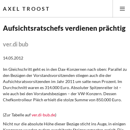
AXEL TROOST
Aufsichtsratschefs verdienen prächtig
Startseite
ver.di bub
Themen
14.05.2012
Leitlinien linker Wirtschafts- und Finanzpolitik
Im Gleichschritt geht es in den Dax-Konzernen nach oben: Parallel zu
den Bezügen der Vorstandsvorsitzenden stiegen auch die der
Wirtschaftspolitik
Aufsichtsratsvorsitzenden im Jahr 2011 um satte neun Prozent. Im
Durchschnitt waren es 314.000 Euro. Absoluter Spitzenreiter ist –
Steuer- und Finanzpolitik
wie auch bei den Vorstandsbezügen – der VW-Konzern. Dessen
Chefkontrolleur Piëch erhielt die stolze Summe von 850.000 Euro.
Öffentliche Infrastruktur und Daseinsvorsorge
(Zur Tabelle auf
ver.di-bub.de
)
Eurokrise und Griechenland
Nicht nur die absolute Höhe dieser Bezüge sticht ins Auge, in einigen
Konzernen wurden zudem exorbitante Steigerungsraten erzielt. Die