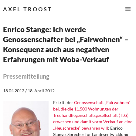
AXEL TROOST
Enrico Stange: Ich werde
Genossenschafter bei „Fairwohnen“ –
Startseite
Konsequenz auch aus negativen
Themen
Erfahrungen mit Woba-Verkauf
Leitlinien linker Wirtschafts- und Finanzpolitik
Pressemitteilung
Wirtschaftspolitik
18.04.2012 / 18. April 2012
Steuer- und Finanzpolitik
Er tritt der
Genossenschaft „Fairwohnen“
bei, die die 11.500 Wohnungen der
Öffentliche Infrastruktur und Daseinsvorsorge
Treuhandliegenschaftsgesellschaft (TLG)
erwerben und damit vorm Verkauf an eine
Eurokrise und Griechenland
„Heuschrecke“ bewahren will
:
Enrico
Stange, Sprecher für Landesentwicklung