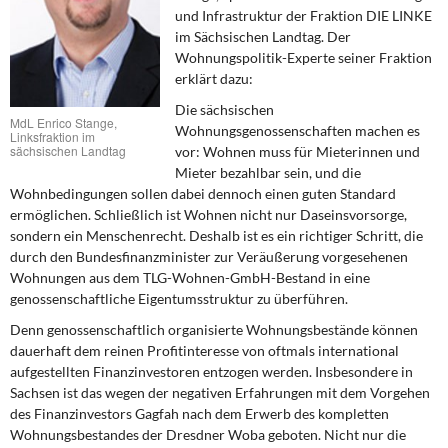
DIE LINKE
und Infrastruktur der Fraktion DIE LINKE
im Sächsischen Landtag
. Der
Weitere Themen
Wohnungspolitik-Experte seiner Fraktion
erklärt dazu:
Memo-Gruppe
Die sächsischen
MdL Enrico Stange,
Wohnungsgenossenschaften machen es
Linksfraktion im
sächsischen Landtag
Institut Solidarische Moderne
vor: Wohnen muss für Mieterinnen und
Mieter bezahlbar sein, und die
Wohnbedingungen sollen dabei dennoch einen guten Standard
Rosa-Luxemburg-Stiftung
ermöglichen. Schließlich ist Wohnen nicht nur Daseinsvorsorge,
sondern ein Menschenrecht. Deshalb ist es ein richtiger Schritt, die
Über mich
durch den Bundesfinanzminister zur Veräußerung vorgesehenen
Wohnungen aus dem TLG-Wohnen-GmbH-Bestand in eine
genossenschaftliche Eigentumsstruktur zu überführen.
Kontakt
Denn genossenschaftlich organisierte Wohnungsbestände können
dauerhaft dem reinen Profitinteresse von oftmals international
aufgestellten Finanzinvestoren entzogen werden. Insbesondere in
Sachsen ist das wegen der negativen Erfahrungen mit dem Vorgehen
des Finanzinvestors Gagfah nach dem Erwerb des kompletten
Wohnungsbestandes der Dresdner Woba geboten. Nicht nur die