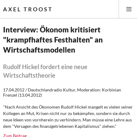
AXEL TROOST
Interview: Ökonom kritisiert
"krampfhaftes Festhalten" an
Startseite
Wirtschaftsmodellen
Themen
Rudolf Hickel fordert eine neue
Leitlinien linker Wirtschafts- und Finanzpolitik
Wirtschaftstheorie
Wirtschaftspolitik
17.04.2012 / Deutschlandradio Kultur, Moderation: Korbinian
Frenzel (13.04.2012)
Steuer- und Finanzpolitik
"Nach Ansicht des Ökonomen Rudolf Hickel mangelt es vielen seiner
Öffentliche Infrastruktur und Daseinsvorsorge
Kollegen an Mut, Krisen nicht nur zu bekämpfen, sondern sie durch
neue Ideen von vornherein zu verhindern. Man müsse eine Lehre aus
dem "Versagen des finanzgetriebenen Kapitalismus" ziehen."
Eurokrise und Griechenland
Zum Beitrag