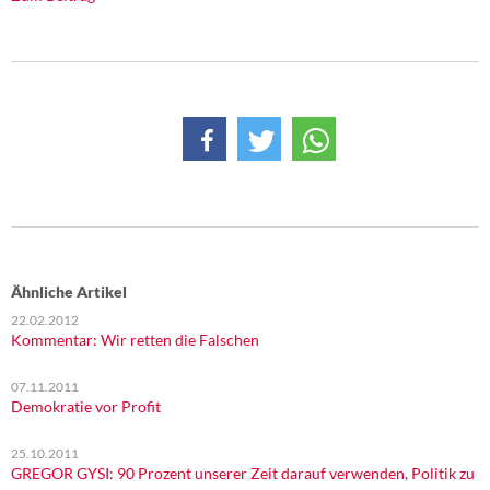
DIE LINKE
Weitere Themen
Memo-Gruppe
Institut Solidarische Moderne
Rosa-Luxemburg-Stiftung
Über mich
Ähnliche Artikel
22.02.2012
Kontakt
Kommentar: Wir retten die Falschen
07.11.2011
Demokratie vor Profit
25.10.2011
GREGOR GYSI: 90 Prozent unserer Zeit darauf verwenden, Politik zu