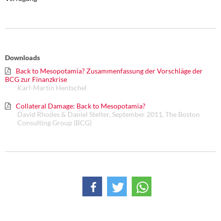
DIE LINKE
Weitere Themen
Memo-Gruppe
Downloads
Back to Mesopotamia? Zusammenfassung der Vorschläge der
Institut Solidarische Moderne
BCG zur Finanzkrise
Karl-Martin Hentschel
Rosa-Luxemburg-Stiftung
Collateral Damage: Back to Mesopotamia?
David Rhodes & Daniel Stelter, September 2011, The Boston
Consulting Group (BCG)
Über mich
Kontakt