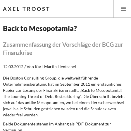
AXEL TROOST
Back to Mesopotamia?
Startseite
Zusammenfassung der Vorschläge der BCG zur
Finanzkrise
Themen
12.03.2012 / Von Karl-Martin Hentschel
Leitlinien linker Wirtschafts- und Finanzpolitik
Die Boston Consulting Group, die weltweit führende
Wirtschaftspolitik
Unternehmensberatung, hat im September 2011 ein erstaunliches
Papier zur Lösung der Finanzkrise erstellt: „Back to Mesopotamia?
Steuer- und Finanzpolitik
The Looming Threat of Debt Restrukturing“. Die Überschrift bezieht
sich auf das antike Mesopotamien, wo bei einem Herrscherwechsel
Öffentliche Infrastruktur und Daseinsvorsorge
jeweils alle Schulden gestrichen wurden und die Schuldsklaven
wieder frei wurden.
Eurokrise und Griechenland
Beide Dokumente stehen im Anhang als PDF-Dokument zur
Verfügung