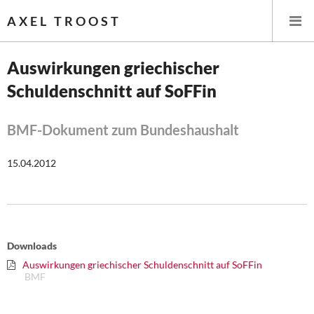
AXEL TROOST
Auswirkungen griechischer
Schuldenschnitt auf SoFFin
Startseite
Themen
BMF-Dokument zum Bundeshaushalt
Leitlinien linker Wirtschafts- und Finanzpolitik
15.04.2012
Wirtschaftspolitik
Steuer- und Finanzpolitik
Downloads
Öffentliche Infrastruktur und Daseinsvorsorge
Auswirkungen griechischer Schuldenschnitt auf SoFFin
BMF
Eurokrise und Griechenland