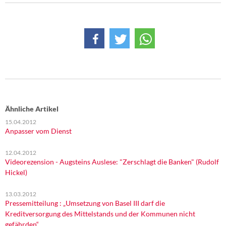
DIE LINKE
Weitere Themen
Memo-Gruppe
Institut Solidarische Moderne
Rosa-Luxemburg-Stiftung
Ähnliche Artikel
15.04.2012
Über mich
Anpasser vom Dienst
Kontakt
12.04.2012
Videorezension - Augsteins Auslese: "Zerschlagt die Banken" (Rudolf
Hickel)
13.03.2012
Pressemitteilung : „Umsetzung von Basel III darf die
Kreditversorgung des Mittelstands und der Kommunen nicht
gefährden“