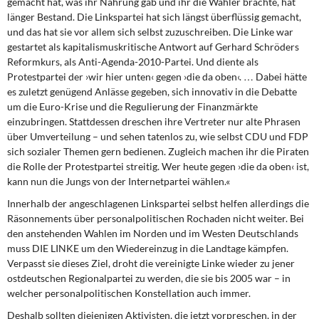
gemacht hat, was ihr Nahrung gab und ihr die Wähler brachte, hat
länger Bestand. Die Linkspartei hat sich längst überflüssig gemacht,
und das hat sie vor allem sich selbst zuzuschreiben. Die Linke war
gestartet als kapitalismuskritische Antwort auf Gerhard Schröders
Reformkurs, als Anti-Agenda-2010-Partei. Und diente als
Protestpartei der ›wir hier unten‹ gegen ›die da oben‹. … Dabei hätte
es zuletzt genügend Anlässe gegeben, sich innovativ in die Debatte
um die Euro-Krise und die Regulierung der Finanzmärkte
einzubringen. Stattdessen dreschen ihre Vertreter nur alte Phrasen
über Umverteilung – und sehen tatenlos zu, wie selbst CDU und FDP
sich sozialer Themen gern bedienen. Zugleich machen ihr die Piraten
die Rolle der Protestpartei streitig. Wer heute gegen ›die da oben‹ ist,
kann nun die Jungs von der Internetpartei wählen.«
Innerhalb der angeschlagenen Linkspartei
selbst helfen allerdings die
Räsonnements über personalpolitischen Rochaden nicht weiter. Bei
den anstehenden Wahlen im Norden und im Westen Deutschlands
muss DIE LINKE um den Wiedereinzug in die Landtage kämpfen.
Verpasst sie dieses Ziel, droht die vereinigte Linke wieder zu jener
ostdeutschen Regionalpartei zu werden, die sie bis 2005 war – in
welcher personalpolitischen Konstellation auch immer.
Deshalb sollten diejenigen Aktivisten,
die jetzt vorpreschen, in der