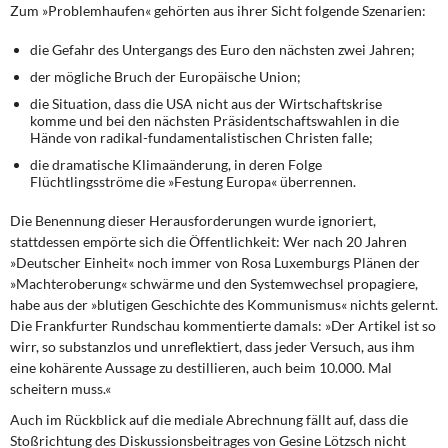
Zum »Problemhaufen« gehörten
aus ihrer Sicht folgende Szenarien:
die Gefahr des Untergangs des Euro den nächsten zwei Jahren;
der mögliche Bruch der Europäische Union;
die Situation, dass die USA nicht aus der Wirtschaftskrise
komme und bei den nächsten Präsidentschaftswahlen in die
Hände von radikal-fundamentalistischen Christen falle;
die dramatische Klimaänderung, in deren Folge
Flüchtlingsströme die »Festung Europa« überrennen.
Die Benennung dieser Herausforderungen
wurde ignoriert,
stattdessen empörte sich die Öffentlichkeit: Wer nach 20 Jahren
»Deutscher Einheit« noch immer von Rosa Luxemburgs Plänen der
»Machteroberung« schwärme und den Systemwechsel propagiere,
habe aus der »blutigen Geschichte des Kommunismus« nichts gelernt.
Die Frankfurter Rundschau kommentierte damals: »Der Artikel ist so
wirr, so substanzlos und unreflektiert, dass jeder Versuch, aus ihm
eine kohärente Aussage zu destillieren, auch beim 10.000. Mal
scheitern muss.«
Auch im Rückblick auf die mediale Abrechnung
fällt auf, dass die
Stoßrichtung des Diskussionsbeitrages von Gesine Lötzsch nicht