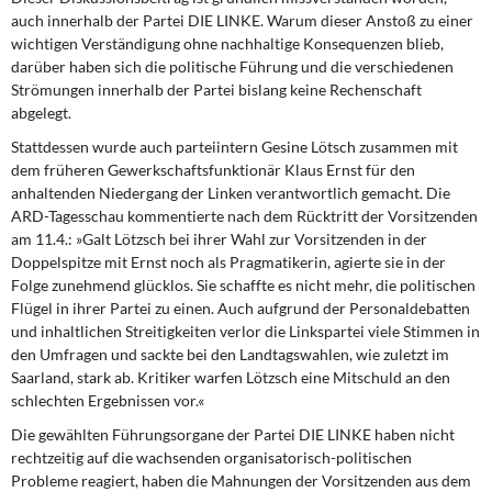
auch innerhalb der Partei DIE LINKE. Warum dieser Anstoß zu einer
wichtigen Verständigung ohne nachhaltige Konsequenzen blieb,
darüber haben sich die politische Führung und die verschiedenen
Strömungen innerhalb der Partei bislang keine Rechenschaft
abgelegt.
Stattdessen wurde auch parteiintern
Gesine Lötsch zusammen mit
dem früheren Gewerkschaftsfunktionär Klaus Ernst für den
anhaltenden Niedergang der Linken verantwortlich gemacht. Die
ARD-Tagesschau kommentierte nach dem Rücktritt der Vorsitzenden
am 11.4.: »Galt Lötzsch bei ihrer Wahl zur Vorsitzenden in der
Doppelspitze mit Ernst noch als Pragmatikerin, agierte sie in der
Folge zunehmend glücklos. Sie schaffte es nicht mehr, die politischen
Flügel in ihrer Partei zu einen. Auch aufgrund der Personaldebatten
und inhaltlichen Streitigkeiten verlor die Linkspartei viele Stimmen in
den Umfragen und sackte bei den Landtagswahlen, wie zuletzt im
Saarland, stark ab. Kritiker warfen Lötzsch eine Mitschuld an den
schlechten Ergebnissen vor.«
Die gewählten Führungsorgane
der Partei DIE LINKE haben nicht
rechtzeitig auf die wachsenden organisatorisch-politischen
Probleme reagiert, haben die Mahnungen der Vorsitzenden aus dem