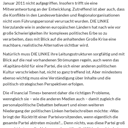
Januar 2011 nicht aufgegriffen. Insofern trifft sie eine
Mitverantwortung an der Entwicklung. Zutreffend ist aber auch, dass
die Konflikte in den Landesverbänden und Regionalorganisationen
nicht vom Führungspersonal verursacht wurden. DIE LINKE
hierzulande wie in anderen europäischen Ländern hat nach wie vor
große Schwierigkeiten ihr komplexes politisches Erbe so zu
verarbeiten, dass mit Blick auf die anhaltenden Große Krise eine
machbare, realistische Alternative sichtbar wird.
Natürlich muss DIE LINKE
ihre Leitungsstrukturen sorgfältig und mit
Blick auf die real vorhandenen Strömungen regeln, auch wenn das
»Kapitäns«bild für eine Partei, die sich einer anderen politischen
Kultur verschrieben hat, nicht so ganz treffend ist. Aber mindestens
ebenso wichtig muss eine Verständigung über Inhalte und die
politisch-strategischen Perspektiven erfolgen.
Die »Financial Times« benennt
daher die richtigen Probleme,
wenngleich sie – wie die anderen Medien auch – damit zugleich die
personalpolitische Debatten befeuert und einen weiteren
Niedergang der politischen Linken herbeischreiben möchte: »Was
bringt der Rücktritt einer Parteivorsitzenden, wenn eigentlich die
gesamte Partei abtreten müsste?... Denn nichts, was diese Partei groß