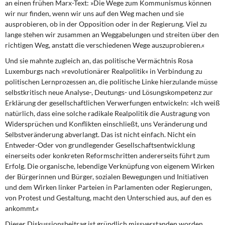
an einen frühen Marx-Text: »Die Wege zum Kommunismus können
wir nur finden, wenn wir uns auf den Weg machen und sie
ausprobieren, ob in der Opposition oder in der Regierung. Viel zu
lange stehen wir zusammen an Weggabelungen und streiten über den
richtigen Weg, anstatt die verschiedenen Wege auszuprobieren.«
Und sie mahnte zugleich an,
das politische Vermächtnis Rosa
Luxemburgs nach »revolutionärer Realpolitik« in Verbindung zu
politischen Lernprozessen an, die politische Linke hierzulande müsse
selbstkritisch neue Analyse-, Deutungs- und Lösungskompetenz zur
Erklärung der gesellschaftlichen Verwerfungen entwickeln: »Ich weiß
natürlich, dass eine solche radikale Realpolitik die Austragung von
Widersprüchen und Konflikten einschließt, uns Veränderung und
Selbstveränderung abverlangt. Das ist nicht einfach. Nicht ein
Entweder-Oder von grundlegender Gesellschaftsentwicklung
einerseits oder konkreten Reformschritten andererseits führt zum
Erfolg. Die organische, lebendige Verknüpfung von eigenem Wirken
der Bürgerinnen und Bürger, sozialen Bewegungen und Initiativen
und dem Wirken linker Parteien in Parlamenten oder Regierungen,
von Protest und Gestaltung, macht den Unterschied aus, auf den es
ankommt.«
Dieser Diskussionsbeitrag ist gründlich missverstanden worden,