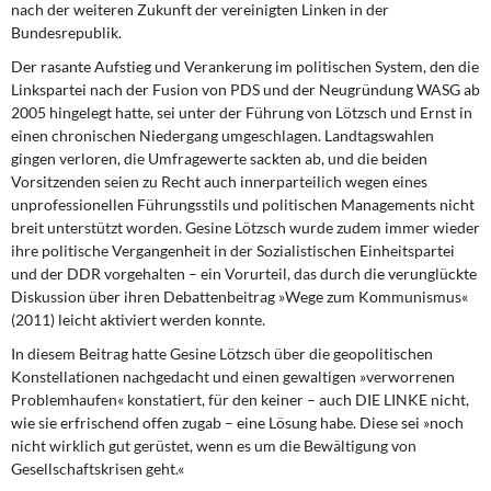
nach der weiteren Zukunft der vereinigten Linken in der
DIE LINKE
Bundesrepublik.
Weitere Themen
Der rasante Aufstieg und Verankerung
im politischen System, den die
Linkspartei nach der Fusion von PDS und der Neugründung WASG ab
Memo-Gruppe
2005 hingelegt hatte, sei unter der Führung von Lötzsch und Ernst in
einen chronischen Niedergang umgeschlagen. Landtagswahlen
gingen verloren, die Umfragewerte sackten ab, und die beiden
Institut Solidarische Moderne
Vorsitzenden seien zu Recht auch innerparteilich wegen eines
unprofessionellen Führungsstils und politischen Managements nicht
Rosa-Luxemburg-Stiftung
breit unterstützt worden. Gesine Lötzsch wurde zudem immer wieder
ihre politische Vergangenheit in der Sozialistischen Einheitspartei
und der DDR vorgehalten – ein Vorurteil, das durch die verunglückte
Über mich
Diskussion über ihren Debattenbeitrag »Wege zum Kommunismus«
(2011) leicht aktiviert werden konnte.
Kontakt
In diesem Beitrag hatte Gesine Lötzsch
über die geopolitischen
Konstellationen nachgedacht und einen gewaltigen »verworrenen
Problemhaufen« konstatiert, für den keiner – auch DIE LINKE nicht,
wie sie erfrischend offen zugab – eine Lösung habe. Diese sei »noch
nicht wirklich gut gerüstet, wenn es um die Bewältigung von
Gesellschaftskrisen geht.«