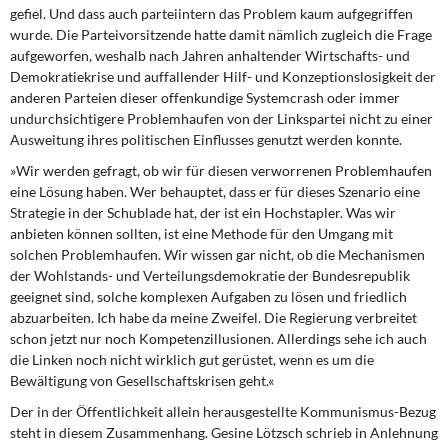
gefiel. Und dass auch parteiintern das Problem kaum aufgegriffen
wurde. Die Parteivorsitzende hatte damit nämlich zugleich die Frage
aufgeworfen, weshalb nach Jahren anhaltender Wirtschafts- und
Demokratiekrise und auffallender Hilf- und Konzeptionslosigkeit der
anderen Parteien dieser offenkundige Systemcrash oder immer
undurchsichtigere Problemhaufen von der Linkspartei nicht zu einer
Ausweitung ihres politischen Einflusses genutzt werden konnte.
»Wir werden gefragt,
ob wir für diesen verworrenen Problemhaufen
eine Lösung haben. Wer behauptet, dass er für dieses Szenario eine
Strategie in der Schublade hat, der ist ein Hochstapler. Was wir
anbieten können sollten, ist eine Methode für den Umgang mit
solchen Problemhaufen. Wir wissen gar nicht, ob die Mechanismen
der Wohlstands- und Verteilungsdemokratie der Bundesrepublik
geeignet sind, solche komplexen Aufgaben zu lösen und friedlich
abzuarbeiten. Ich habe da meine Zweifel. Die Regierung verbreitet
schon jetzt nur noch Kompetenzillusionen. Allerdings sehe ich auch
die Linken noch nicht wirklich gut gerüstet, wenn es um die
Bewältigung von Gesellschaftskrisen geht.«
Der in der Öffentlichkeit allein herausgestellte
Kommunismus-Bezug
steht in diesem Zusammenhang. Gesine Lötzsch schrieb in Anlehnung