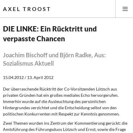
AXEL TROOST
DIE LINKE: Ein Rücktritt und
verpasste Chancen
Startseite
Themen
Joachim Bischoff und Björn Radke, Aus:
Sozialismus Aktuell
Leitlinien linker Wirtschafts- und Finanzpolitik
15.04.2012 / 13. April 2012
Wirtschaftspolitik
Der überraschende Rücktritt der Co-Vorsitzenden Lötzsch aus
privaten Gründen hat ein großes mediales Echo hervorgerufen.
Steuer- und Finanzpolitik
Immerhin wurde auf die Ausleuchtung des persönlichen
Hintergrundes verzichtet und die Entscheidung selbst von den
Öffentliche Infrastruktur und Daseinsvorsorge
politischen Konkurrenten mit Respekt zur Kenntnis genommen.
Eurokrise und Griechenland
Zwei Themen wurden ins Zentrum
der Kommentierung gerückt: die
Amtsführung des Führungsduos Lötzsch und Ernst, sowie die Frage