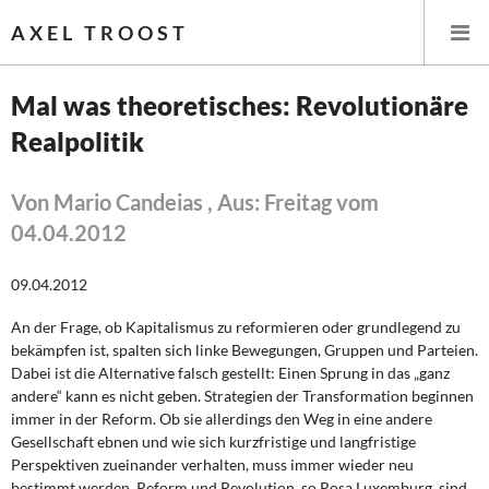
AXEL TROOST
Mal was theoretisches: Revolutionäre
Realpolitik
Startseite
Themen
Von Mario Candeias , Aus: Freitag vom
04.04.2012
Leitlinien linker Wirtschafts- und Finanzpolitik
09.04.2012
Wirtschaftspolitik
An der Frage, ob Kapitalismus zu reformieren oder grundlegend zu
bekämpfen ist, spalten sich linke Bewegungen, Gruppen und Parteien.
Steuer- und Finanzpolitik
Dabei ist die Alternative falsch gestellt: Einen Sprung in das „ganz
andere“ kann es nicht geben. Strategien der Transformation beginnen
Öffentliche Infrastruktur und Daseinsvorsorge
immer in der Reform. Ob sie allerdings den Weg in eine andere
Gesellschaft ebnen und wie sich kurzfristige und langfristige
Eurokrise und Griechenland
Perspektiven zueinander verhalten, muss immer wieder neu
bestimmt werden. Reform und Revolution, so Rosa Luxemburg, sind