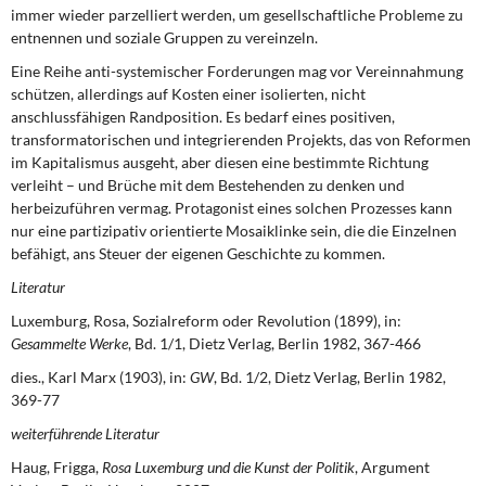
immer wieder parzelliert werden, um gesellschaftliche Probleme zu
entnennen und soziale Gruppen zu vereinzeln.
Eine Reihe anti-systemischer Forderungen mag vor Vereinnahmung
schützen, allerdings auf Kosten einer isolierten, nicht
anschlussfähigen Randposition. Es bedarf eines positiven,
transformatorischen und integrierenden Projekts, das von Reformen
im Kapitalismus ausgeht, aber diesen eine bestimmte Richtung
verleiht – und Brüche mit dem Bestehenden zu denken und
herbeizuführen vermag. Protagonist eines solchen Prozesses kann
nur eine partizipativ orientierte Mosaiklinke sein, die die Einzelnen
befähigt, ans Steuer der eigenen Geschichte zu kommen.
Literatur
Luxemburg, Rosa, Sozialreform oder Revolution (1899), in:
Gesammelte Werke
, Bd. 1/1, Dietz Verlag, Berlin 1982, 367-466
dies., Karl Marx (1903), in:
GW
, Bd. 1/2, Dietz Verlag, Berlin 1982,
369-77
weiterführende Literatur
Haug, Frigga,
Rosa Luxemburg und die Kunst der Politik
, Argument