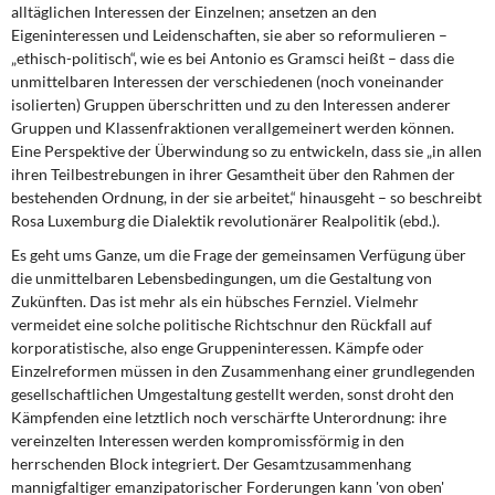
alltäglichen Interessen der Einzelnen; ansetzen an den
Eigeninteressen und Leidenschaften, sie aber so reformulieren –
„ethisch-politisch“, wie es bei Antonio es Gramsci heißt – dass die
unmittelbaren Interessen der verschiedenen (noch voneinander
isolierten) Gruppen überschritten und zu den Interessen anderer
Gruppen und Klassenfraktionen verallgemeinert werden können.
Eine Perspektive der Überwindung so zu entwickeln, dass sie „in allen
ihren Teilbestrebungen in ihrer Gesamtheit über den Rahmen der
bestehenden Ordnung, in der sie arbeitet,“ hinausgeht – so beschreibt
Rosa Luxemburg die Dialektik revolutionärer Realpolitik (ebd.).
Es geht ums Ganze, um die Frage der gemeinsamen Verfügung über
die unmittelbaren Lebensbedingungen, um die Gestaltung von
Zukünften. Das ist mehr als ein hübsches Fernziel. Vielmehr
vermeidet eine solche politische Richtschnur den Rückfall auf
korporatistische, also enge Gruppeninteressen. Kämpfe oder
Einzelreformen müssen in den Zusammenhang einer grundlegenden
gesellschaftlichen Umgestaltung gestellt werden, sonst droht den
Kämpfenden eine letztlich noch verschärfte Unterordnung: ihre
vereinzelten Interessen werden kompromissförmig in den
herrschenden Block integriert. Der Gesamtzusammenhang
mannigfaltiger emanzipatorischer Forderungen kann 'von oben'