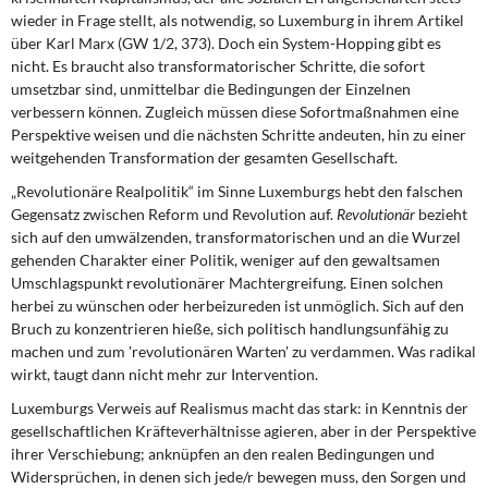
wieder in Frage stellt, als notwendig, so Luxemburg in ihrem Artikel
über Karl Marx (GW 1/2, 373). Doch ein System-Hopping gibt es
nicht. Es braucht also transformatorischer Schritte, die sofort
umsetzbar sind, unmittelbar die Bedingungen der Einzelnen
verbessern können. Zugleich müssen diese Sofortmaßnahmen eine
Perspektive weisen und die nächsten Schritte andeuten, hin zu einer
weitgehenden Transformation der gesamten Gesellschaft.
„Revolutionäre Realpolitik“ im Sinne Luxemburgs hebt den falschen
Gegensatz zwischen Reform und Revolution auf.
Revolutionär
bezieht
sich auf den umwälzenden, transformatorischen und an die Wurzel
gehenden Charakter einer Politik, weniger auf den gewaltsamen
Umschlagspunkt revolutionärer Machtergreifung. Einen solchen
herbei zu wünschen oder herbeizureden ist unmöglich. Sich auf den
Bruch zu konzentrieren hieße, sich politisch handlungsunfähig zu
machen und zum 'revolutionären Warten' zu verdammen. Was radikal
wirkt, taugt dann nicht mehr zur Intervention.
Luxemburgs Verweis auf Realismus macht das stark: in Kenntnis der
gesellschaftlichen Kräfteverhältnisse agieren, aber in der Perspektive
ihrer Verschiebung; anknüpfen an den realen Bedingungen und
Widersprüchen, in denen sich jede/r bewegen muss, den Sorgen und