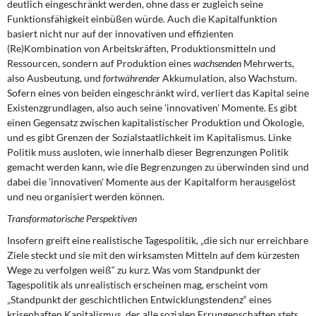
deutlich eingeschränkt werden, ohne dass er zugleich seine
Funktionsfähigkeit einbüßen würde. Auch die Kapitalfunktion
basiert nicht nur auf der innovativen und effizienten
(Re)Kombination von Arbeitskräften, Produktionsmitteln und
Ressourcen, sondern auf Produktion eines
wachsenden
Mehrwerts,
also Ausbeutung, und
fortwährender
Akkumulation, also Wachstum.
Sofern eines von beiden eingeschränkt wird, verliert das Kapital seine
Existenzgrundlagen, also auch seine 'innovativen' Momente. Es gibt
einen Gegensatz zwischen kapitalistischer Produktion und Ökologie,
und es gibt Grenzen der Sozialstaatlichkeit im Kapitalismus. Linke
Politik muss ausloten, wie innerhalb dieser Begrenzungen Politik
gemacht werden kann, wie die Begrenzungen zu überwinden sind und
dabei die 'innovativen' Momente aus der Kapitalform herausgelöst
und neu organisiert werden können.
Transformatorische Perspektiven
Insofern greift eine realistische Tagespolitik, „die sich nur erreichbare
Ziele steckt und sie mit den wirksamsten Mitteln auf dem kürzesten
Wege zu verfolgen weiß“ zu kurz. Was vom Standpunkt der
Tagespolitik als unrealistisch erscheinen mag, erscheint vom
„Standpunkt der geschichtlichen Entwicklungstendenz“ eines
krisenhaften Kapitalismus, der alle sozialen Errungenschaften stets