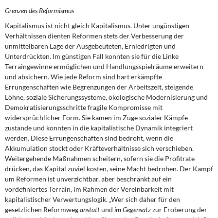
Grenzen des Reformismus
Kapitalismus ist nicht gleich Kapitalismus. Unter ungünstigen
Verhältnissen dienten Reformen stets der Verbesserung der
unmittelbaren Lage der Ausgebeuteten, Erniedrigten und
Unterdrückten. Im günstigen Fall konnten sie für die Linke
Terraingewinne ermöglichen und Handlungsspielräume erweitern
und absichern. Wie jede Reform sind hart erkämpfte
Errungenschaften wie Begrenzungen der Arbeitszeit, steigende
Löhne, soziale Sicherungssysteme, ökologische Modernisierung und
Demokratisierungsschritte fragile Kompromisse mit
widersprüchlicher Form. Sie kamen im Zuge sozialer Kämpfe
zustande und konnten in die kapitalistische Dynamik integriert
werden. Diese Errungenschaften sind bedroht, wenn die
Akkumulation stockt oder Kräfteverhältnisse sich verschieben.
Weitergehende Maßnahmen scheitern, sofern sie die Profitrate
drücken, das Kapital zuviel kosten, seine Macht bedrohen. Der Kampf
um Reformen ist unverzichtbar, aber beschränkt auf ein
vordefiniertes Terrain, im Rahmen der Vereinbarkeit mit
kapitalistischer Verwertungslogik. „Wer sich daher für den
gesetzlichen Reformweg
anstatt
und
im Gegensatz
zur Eroberung der