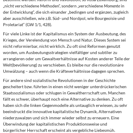
DIE LINKE
„nicht verschiedene Methoden“, sondern „verschiedene
Momente
in
der Entwicklung“, die sich einander „bedingen und ergänzen, zugleich
Weitere Themen
aber ausschließen, wie z.B. Süd- und Nordpol, wie Bourgeoisie und
Proletariat“ (GW 1/1, 428).
Memo-Gruppe
Für viele Linke ist der Kapitalismus ein System der Ausbeutung, des
Krieges, der Verelendung von Mensch und Natur. Dieses System sei
Institut Solidarische Moderne
nicht reformierbar, nicht wirklich. Zu oft sind Reformen genutzt
worden, um Ausbeutungsstrategien vielfältiger und subtiler zu
arrangieren oder um Gewaltverhältnisse auf Kosten anderer Teile der
Rosa-Luxemburg-Stiftung
Welt(bevölkerung) zu verschieben. Es bleibe nur die revolutionäre
Umwälzung – auch wenn die Kräfteverhältnisse dagegen sprechen.
Über mich
Für andere sind sozialistische Revolutionen in der Geschichte
gescheitert bzw. führten in einen nicht weniger unterdrückerischen
Kontakt
Staatssozialismus oder schlugen in Gewaltherrschaft um. Manchen
fällt es schwer, überhaupt noch eine Alternative zu denken. Zu oft
haben sich die linken Gegenmodelle als untauglich erwiesen, zu sehr
beeindruckt die innovative kapitalistische Dynamik, Alternativen
niederzuwalzen und sich immer wieder selbst zu erneuern. Eine
Überwindung der kapitalistischen Produktionsweise und
bürgerlicher Herrschaft erscheint als vergebliche Liebesmüh.