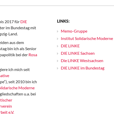
LINKS:
bis 2017 für
DIE
er im Bundestag mit
Memo-Gruppe
pzig-Land.
Institut Solidarische Moderne
iden aus dem
DIE LINKE
ag bin ich als Senior
DIE LINKE Sachsen
papolitik bei der
Rosa
Die LINKE Westsachsen
DIE LINKE im Bundestag
iere ich mich seit
ative
“), seit 2010 bin ich
Solidarische Moderne
gliedschaften u.a. bei
tischer
rverein
beit e.V.