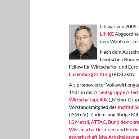
Ich war von 2005 
LINKE
Abgeordnet
dem Wahlkreis Lei
Nach dem Aussche
Deutschen Bundest
Fellow für Wirtschafts- und Euro
Luxemburg Stiftung
(RLS) aktiv.
Als promovierter Volkswirt engag
1981 in der
Arbeitsgruppe Altern
Wirtschaftspolitik
(„Memo-Gruppe
Vorstandsmitglied des
Institut 
(ISM e.V.). Zudem langjährige Mit
IG Metall
,
ATTAC
,
Bund demokra
WissenschaftlerInnen
und
Förde
gewerkschaftliche Arbeitslosenar