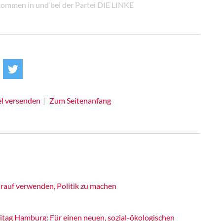
ommen in und bei der Partei DIE LINKE
el versenden
Zum Seitenanfang
rauf verwenden, Politik zu machen
itag Hamburg: Für einen neuen, sozial-ökologischen