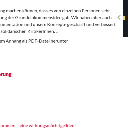
Solidarisches EUropa -
Mosaiklinke Perspektiven
rung machen können, dass es von einzelnen Personen sehr
ung der Grundeinkommensidee gab. Wir haben aber auch
rgumentation und unsere Konzepte geschärft und verbessert
 solidarischen KritikerInnen.
...
 dem Anhang als PDF-Datei herunter
erung
kommen – eine wirkungsmächtige Idee!