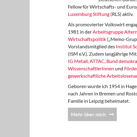
Fellow für Wirtschafts- und Euro
Luxemburg Stiftung
(RLS) aktiv.
Als promovierter Volkswirt engag
1981 in der
Arbeitsgruppe Altern
Wirtschaftspolitik
(„Memo-Gruppe
Vorstandsmitglied des
Institut 
(ISM e.V.). Zudem langjährige Mit
IG Metall
,
ATTAC
,
Bund demokra
WissenschaftlerInnen
und
Förde
gewerkschaftliche Arbeitslosenar
Geboren wurde ich 1954 in Hage
nach Jahren in Bremen und Rost
Familie in Leipzig beheimatet.
Mehr über mich