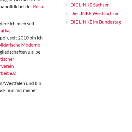
DIE LINKE Sachsen
papolitik bei der
Rosa
Die LINKE Westsachsen
DIE LINKE im Bundestag
iere ich mich seit
ative
“), seit 2010 bin ich
Solidarische Moderne
gliedschaften u.a. bei
tischer
rverein
beit e.V.
n/Westfalen und bin
ock nun mit meiner