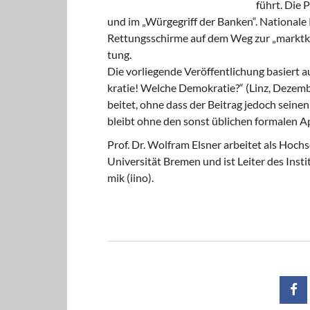
führt. Die P
und im „Wür­ge­griff der Ban­ken“. Na­tio­na­le 
Ret­tungs­schir­me auf dem Weg zur „markt­kon
tung.
Die vor­lie­gen­de Ver­öf­fent­li­chung ba­sier
kra­tie! Wel­che De­mo­kra­tie?“ (Linz, De­zem
bei­tet, ohne dass der Bei­trag je­doch sei­nen 
bleibt ohne den sonst üb­li­chen for­ma­len Ap­p
Prof. Dr. Wolf­ram Els­ner ar­bei­tet als Hoch­
Uni­ver­si­tät Bre­men und ist Lei­ter des In­sti­
mik (iino).