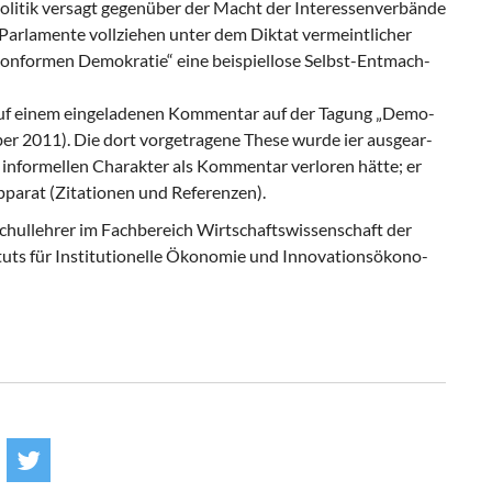
o­li­tik ver­sagt ge­gen­über der Macht der In­ter­es­sen­ver­bän­de
Par­la­men­te voll­zie­hen unter dem Dik­tat ver­meint­li­cher
­for­men De­mo­kra­tie“ eine bei­spiel­lo­se Selbst-​Ent­mach­
t auf einem ein­ge­la­de­nen Kom­men­tar auf der Ta­gung „De­mo­
ber 2011). Die dort vor­ge­tra­ge­ne These wurde ier aus­ge­ar­
in­for­mel­len Cha­rak­ter als Kom­men­tar ver­lo­ren hätte; er
a­rat (Zi­ta­tio­nen und Re­fe­ren­zen).
schul­leh­rer im Fach­be­reich Wirt­schafts­wis­sen­schaft der
tuts für In­sti­tu­tio­nel­le Öko­no­mie und In­no­va­ti­ons­öko­no­