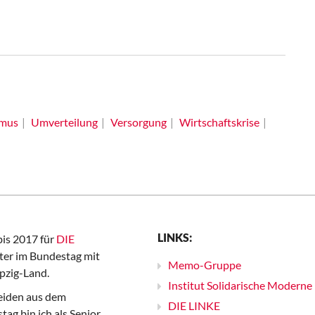
smus
Umverteilung
Versorgung
Wirtschaftskrise
LINKS:
bis 2017 für
DIE
er im Bundestag mit
Memo-Gruppe
pzig-Land.
Institut Solidarische Moderne
iden aus dem
DIE LINKE
ag bin ich als Senior