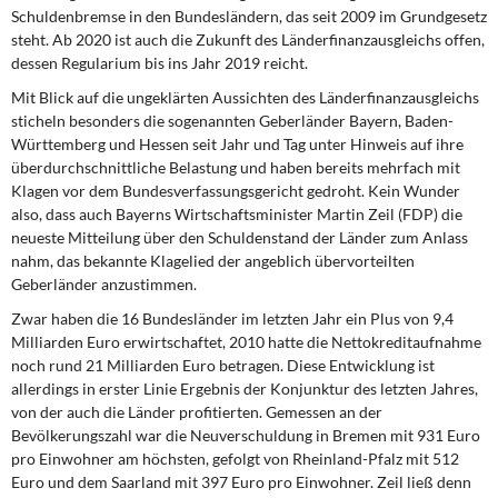
DIE LINKE
Schuldenbremse in den Bundesländern, das seit 2009 im Grundgesetz
steht. Ab 2020 ist auch die Zukunft des Länderfinanzausgleichs offen,
Weitere Themen
dessen Regularium bis ins Jahr 2019 reicht.
Mit Blick auf die ungeklärten Aussichten des Länderfinanzausgleichs
Memo-Gruppe
sticheln besonders die sogenannten Geberländer Bayern, Baden-
Württemberg und Hessen seit Jahr und Tag unter Hinweis auf ihre
überdurchschnittliche Belastung und haben bereits mehrfach mit
Institut Solidarische Moderne
Klagen vor dem Bundesverfassungsgericht gedroht. Kein Wunder
also, dass auch Bayerns Wirtschaftsminister Martin Zeil (FDP) die
Rosa-Luxemburg-Stiftung
neueste Mitteilung über den Schuldenstand der Länder zum Anlass
nahm, das bekannte Klagelied der angeblich übervorteilten
Über mich
Geberländer anzustimmen.
Zwar haben die 16 Bundesländer im letzten Jahr ein Plus von 9,4
Kontakt
Milliarden Euro erwirtschaftet, 2010 hatte die Nettokreditaufnahme
noch rund 21 Milliarden Euro betragen. Diese Entwicklung ist
allerdings in erster Linie Ergebnis der Konjunktur des letzten Jahres,
von der auch die Länder profitierten. Gemessen an der
Bevölkerungszahl war die Neuverschuldung in Bremen mit 931 Euro
pro Einwohner am höchsten, gefolgt von Rheinland-Pfalz mit 512
Euro und dem Saarland mit 397 Euro pro Einwohner. Zeil ließ denn