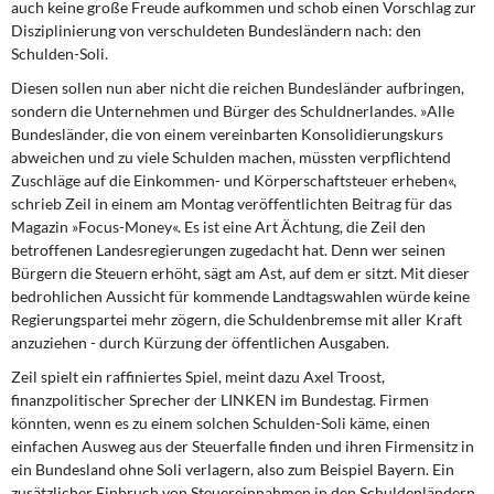
auch keine große Freude aufkommen und schob einen Vorschlag zur
Disziplinierung von verschuldeten Bundesländern nach: den
Schulden-Soli.
Diesen sollen nun aber nicht die reichen Bundesländer aufbringen,
sondern die Unternehmen und Bürger des Schuldnerlandes. »Alle
Bundesländer, die von einem vereinbarten Konsolidierungskurs
abweichen und zu viele Schulden machen, müssten verpflichtend
Zuschläge auf die Einkommen- und Körperschaftsteuer erheben«,
schrieb Zeil in einem am Montag veröffentlichten Beitrag für das
Magazin »Focus-Money«. Es ist eine Art Ächtung, die Zeil den
betroffenen Landesregierungen zugedacht hat. Denn wer seinen
Bürgern die Steuern erhöht, sägt am Ast, auf dem er sitzt. Mit dieser
bedrohlichen Aussicht für kommende Landtagswahlen würde keine
Regierungspartei mehr zögern, die Schuldenbremse mit aller Kraft
anzuziehen - durch Kürzung der öffentlichen Ausgaben.
Zeil spielt ein raffiniertes Spiel, meint dazu Axel Troost,
finanzpolitischer Sprecher der LINKEN im Bundestag. Firmen
könnten, wenn es zu einem solchen Schulden-Soli käme, einen
einfachen Ausweg aus der Steuerfalle finden und ihren Firmensitz in
ein Bundesland ohne Soli verlagern, also zum Beispiel Bayern. Ein
zusätzlicher Einbruch von Steuereinnahmen in den Schuldenländern