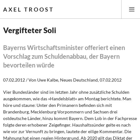
AXEL TROOST
Vergifteter Soli
Startseite
Bayerns Wirtschaftsminister offeriert einen
Vorschlag zum Schuldenabbau, der Bayern
Themen
bevorteilen würde
Leitlinien linker Wirtschafts- und Finanzpolitik
07.02.2012 / Von Uwe Kalbe, Neues Deutschland, 07.02.2012
Wirtschaftspolitik
Vier Bundesländer sind im letzten Jahr ohne zusätzliche Schulden
ausgekommen, wie das »Handelsblatt« am Montag berichtete. Man
Steuer- und Finanzpolitik
höre und staune: Unter den Primanern befinden sich mit
Brandenburg, Mecklenburg-Vorpommern und Sachsen drei
Öffentliche Infrastruktur und Daseinsvorsorge
ostdeutsche Länder, hinzu kommt Bayern. Dem Lob in der Fachpresse
folgte deren erhobener Zeigefinger. Haushaltssünder gelte es nach
Eurokrise und Griechenland
wie vor zur Vernunft zu bringen, lautete der eilige Kommentar. Die
Mahnung hat einen realen Hintergrund. Ab 2020 gilt das Diktat der