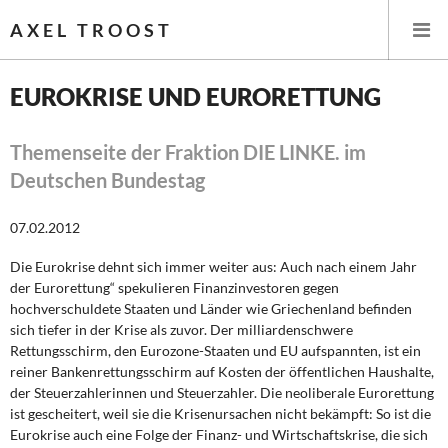
AXEL TROOST
EUROKRISE UND EURORETTUNG
Startseite
Themenseite der Fraktion DIE LINKE. im
Deutschen Bundestag
Themen
07.02.2012
Leitlinien linker Wirtschafts- und Finanzpolitik
Die Eurokrise dehnt sich immer weiter aus: Auch nach einem Jahr
Wirtschaftspolitik
der Eurorettung“ spekulieren Finanzinvestoren gegen
hochverschuldete Staaten und Länder wie Griechenland befinden
Steuer- und Finanzpolitik
sich tiefer in der Krise als zuvor. Der milliardenschwere
Rettungsschirm, den Eurozone-Staaten und EU aufspannten, ist ein
Öffentliche Infrastruktur und Daseinsvorsorge
reiner Bankenrettungsschirm auf Kosten der öffentlichen Haushalte,
der Steuerzahlerinnen und Steuerzahler. Die neoliberale Eurorettung
Eurokrise und Griechenland
ist gescheitert, weil sie die Krisenursachen nicht bekämpft: So ist die
Eurokrise auch eine Folge der Finanz- und Wirtschaftskrise, die sich