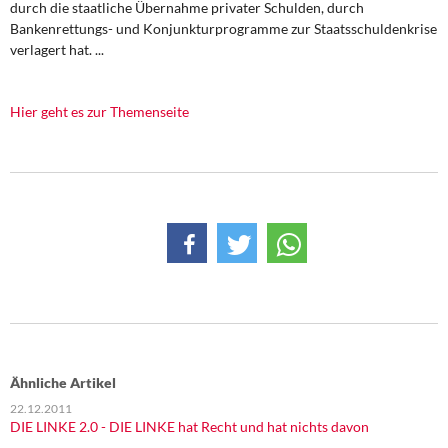
durch die staatliche Übernahme privater Schulden, durch
DIE LINKE
Bankenrettungs- und Konjunkturprogramme zur Staatsschuldenkrise
verlagert hat. ...
Weitere Themen
Memo-Gruppe
Hier geht es zur Themenseite
Institut Solidarische Moderne
Rosa-Luxemburg-Stiftung
Über mich
Kontakt
Ähnliche Artikel
22.12.2011
DIE LINKE 2.0 - DIE LINKE hat Recht und hat nichts davon