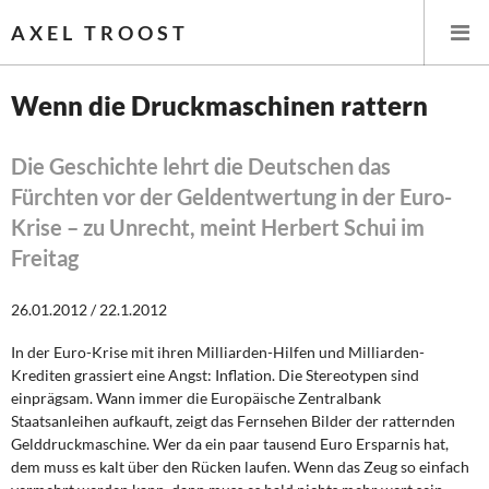
AXEL TROOST
Wenn die Druckmaschinen rattern
Startseite
Die Geschichte lehrt die Deutschen das
Fürchten vor der Geldentwertung in der Euro-
Themen
Krise – zu Unrecht, meint Herbert Schui im
Leitlinien linker Wirtschafts- und Finanzpolitik
Freitag
Wirtschaftspolitik
26.01.2012 / 22.1.2012
Steuer- und Finanzpolitik
In der Euro-Krise mit ihren Milliarden-Hilfen und Milliarden-
Krediten grassiert eine Angst: Inflation. Die Stereotypen sind
einprägsam. Wann immer die Europäische Zentralbank
Öffentliche Infrastruktur und Daseinsvorsorge
Staatsanleihen aufkauft, zeigt das Fernsehen Bilder der ratternden
Gelddruckmaschine. Wer da ein paar tausend Euro Ersparnis hat,
Eurokrise und Griechenland
dem muss es kalt über den Rücken laufen. Wenn das Zeug so einfach