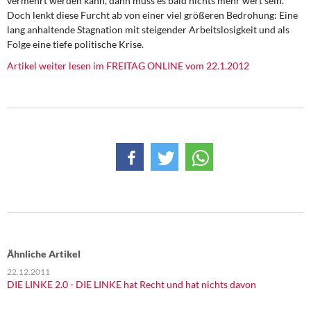
vermehrt werden kann, dann muss es bald nichts mehr wert sein.
DIE LINKE
Doch lenkt diese Furcht ab von einer viel größeren Bedrohung: Eine
lang anhaltende Stagnation mit steigender Arbeitslosigkeit und als
Weitere Themen
Folge eine tiefe politische Krise.
Artikel weiter lesen im FREITAG ONLINE vom 22.1.2012
Memo-Gruppe
Institut Solidarische Moderne
Rosa-Luxemburg-Stiftung
Über mich
Kontakt
Ähnliche Artikel
22.12.2011
DIE LINKE 2.0 - DIE LINKE hat Recht und hat nichts davon