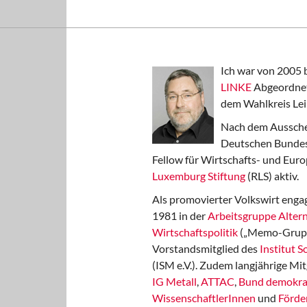
Ich war von 2005 
LINKE
Abgeordnet
dem Wahlkreis Lei
Nach dem Aussche
Deutschen Bundest
Fellow für Wirtschafts- und Euro
Luxemburg Stiftung
(RLS) aktiv.
Als promovierter Volkswirt engag
1981 in der
Arbeitsgruppe Altern
Wirtschaftspolitik
(„Memo-Gruppe
Vorstandsmitglied des
Institut 
(ISM e.V.). Zudem langjährige Mit
IG Metall
,
ATTAC
,
Bund demokra
WissenschaftlerInnen
und
Förde