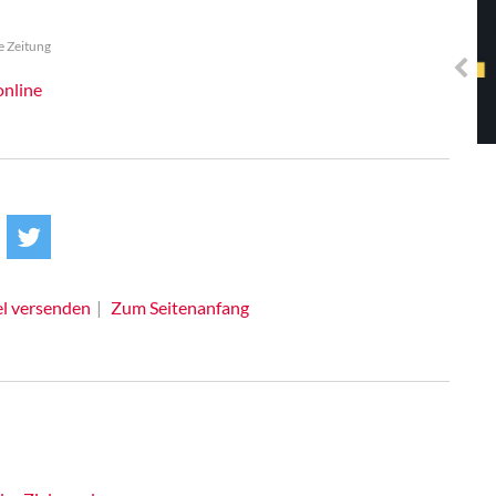
Solidarisches EUropa -
Mosaiklinke Perspektiven
e Zeitung
online
el versenden
Zum Seitenanfang