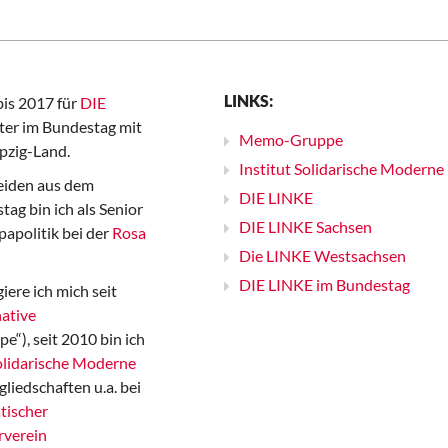
LINKS:
bis 2017 für
DIE
er im Bundestag mit
Memo-Gruppe
pzig-Land.
Institut Solidarische Moderne
iden aus dem
DIE LINKE
ag bin ich als Senior
DIE LINKE Sachsen
papolitik bei der
Rosa
Die LINKE Westsachsen
DIE LINKE im Bundestag
iere ich mich seit
ative
“), seit 2010 bin ich
Solidarische Moderne
gliedschaften u.a. bei
tischer
rverein