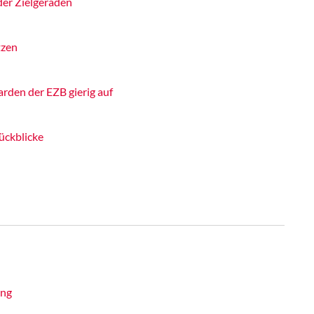
der Zielgeraden
tzen
rden der EZB gierig auf
ückblicke
ung