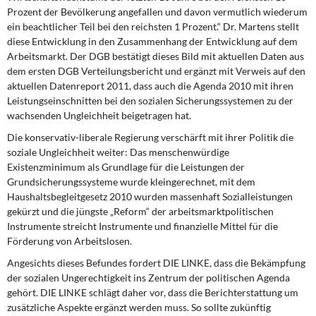
Prozent der Bevölkerung angefallen und davon vermutlich wiederum
ein beachtlicher Teil bei den reichsten 1 Prozent.“ Dr. Martens stellt
diese Entwicklung in den Zusammenhang der Entwicklung auf dem
Arbeitsmarkt. Der DGB bestätigt dieses Bild mit aktuellen Daten aus
dem ersten DGB Verteilungsbericht und ergänzt mit Verweis auf den
aktuellen Datenreport 2011, dass auch die Agenda 2010 mit ihren
Leistungseinschnitten bei den sozialen Sicherungssystemen zu der
wachsenden Ungleichheit beigetragen hat.
Die konservativ-liberale Regierung verschärft mit ihrer Politik die
soziale Ungleichheit weiter: Das menschenwürdige
Existenzminimum als Grundlage für die Leistungen der
Grundsicherungssysteme wurde kleingerechnet, mit dem
Haushaltsbegleitgesetz 2010 wurden massenhaft Sozialleistungen
gekürzt und die jüngste „Reform“ der arbeitsmarktpolitischen
Instrumente streicht Instrumente und finanzielle Mittel für die
Förderung von Arbeitslosen.
Angesichts dieses Befundes fordert DIE LINKE, dass die Bekämpfung
der sozialen Ungerechtigkeit ins Zentrum der politischen Agenda
gehört. DIE LINKE schlägt daher vor, dass die Berichterstattung um
zusätzliche Aspekte ergänzt werden muss. So sollte zukünftig