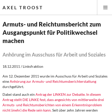
AXEL TROOST
Armuts- und Reichtumsbericht zum
Ausgangspunkt für Politikwechsel
Startseite
machen
Themen
Anhörung im Ausschuss für Arbeit und Soziales
Leitlinien linker Wirtschafts- und Finanzpolitik
18.12.2011 / Linksfraktion
Wirtschaftspolitik
Am 12. Dezember 2011 wurde im Ausschuss für Arbeit und Soziales
Steuer- und Finanzpolitik
eine
Anhörung zur Armuts- und Reichtumsberichterstattung
durchgeführt.
Öffentliche Infrastruktur und Daseinsvorsorge
Dabei stand auch ein
Antrag der LINKEN zur Debatte. In diesem
Antrag stellt DIE LINKE fest, dass angesichts von mittlerweile drei
Eurokrise und Griechenland
Armuts- und Reichtumsberichten von einem Erkenntnisproblem
nicht (mehr) die Rede sein kann.
Seit über zehn Jahren werden