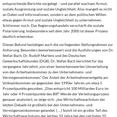
DIE LINKE
entsprechende Berichte vorgelegt – und parallel wachsen Armut,
soziale Ausgrenzung und soziale Ungleichheit. Also mangelt es nicht
an Daten und Informationen, sondern an dem politischen Willen
Weitere Themen
etwas gegen Armut und soziale Ungleichheit zu unternehmen.
Schlimmer noch: Das Regierungshandeln verschärft die soziale
Memo-Gruppe
Polarisierung. Insbesondere seit dem Jahr 2000 ist dieser Prozess
deutlich erkennbar.
Institut Solidarische Moderne
Diesen Befund bestätigen auch die vorliegenden Stellungnahmen zur
Anhörung. Besonders bemerkenswert sind die Ausführungen von Dr.
Rosa-Luxemburg-Stiftung
Stefan Bach, Dr. Rudolf Martens und des Deutschen
Gewerkschaftsbundes (DGB). Dr. Stefan Bach berichtet für das
Über mich
vergangene Jahrzehnt „von einer bemerkenswerten Umverteilung
von den Arbeitseinkommen zu den Unternehmens- und
Vermögenseinkommen.“ Der Anteil der Arbeitnehmerentgelte am
Kontakt
Volkseinkommen sei gegenüber den 1990er Jahren um etwa 5
Prozentpunkte gesunken. „Dies entspricht 100 Milliarden Euro im
Jahr oder 4 Prozentpunkte des BIP.“ Werde der Verteilungsprozess
genauer analysiert, so zeige sich: „das Wirtschaftswachstum der
letzten Dekade ist großteils bei den Unternehmens- und
Vermögenseinkommen gelandet. (…) Somit ist ein großer Teil des
Wirtschaftswachstums der letzten 10 Jahre bei den reichsten 10