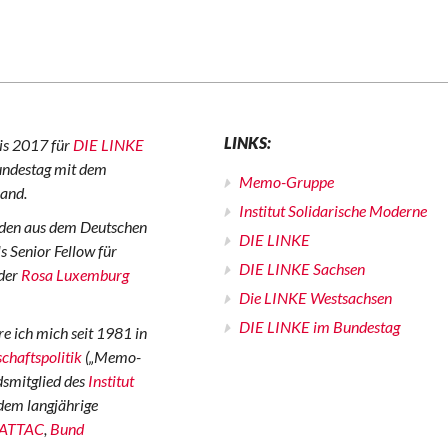
LINKS:
is 2017 für
DIE LINKE
undestag mit dem
Memo-Gruppe
Land.
Institut Solidarische Moderne
den aus dem Deutschen
DIE LINKE
s Senior Fellow für
DIE LINKE Sachsen
 der
Rosa Luxemburg
Die LINKE Westsachsen
DIE LINKE im Bundestag
e ich mich seit 1981 in
chaftspolitik
(„Memo-
dsmitglied des
Institut
udem langjährige
ATTAC
,
Bund