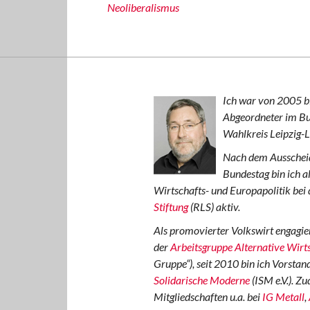
Neoliberalismus
Ich war von 2005 b
Abgeordneter im B
Wahlkreis Leipzig-
Nach dem Ausschei
Bundestag bin ich al
Wirtschafts- und Europapolitik bei
Stiftung
(RLS) aktiv.
Als promovierter Volkswirt engagier
der
Arbeitsgruppe Alternative Wirts
Gruppe“), seit 2010 bin ich Vorstan
Solidarische Moderne
(ISM e.V.). Z
Mitgliedschaften u.a. bei
IG Metall
,