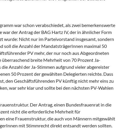
ogramm war schon verabschiedet, als zwei bemerkenswerte
e war der Antrag der BAG Hartz IV, der in ähnlicher Form
 wurde: Nicht nur im Parteivorstand insgesamt, sondern
nd soll die Anzahl der MandatsträgerInnen maximal 50
häftsführender PV mehr, der nur noch aus Abgeordneten
ine überraschend breite Mehrheit von 70 Prozent Ja-
 die Anzahl der Ja-Stimmen aufgrund vieler abgereister
benen 50 Prozent der gewählten Delegierten reichte. Dass
ist, den Geschäfts­führenden PV künftig nicht mehr eins zu
cken, war sehr klar und sollte bei den nächsten PV-Wahlen
auenstruktur. Der Antrag, einen Bundes­frauenrat in die
ent nicht die erforderliche Mehrheit für
en eine Frauenstruktur, die auch von Männern mitgewählt
ägerInnen mit Stimmrecht direkt entsandt werden sollten.