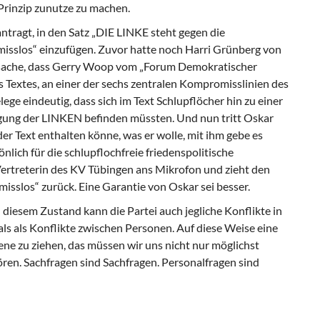
Prinzip zunut­ze zu machen.
ntragt, in den Satz „DIE LINKE steht gegen die
isslos“ einzufügen. Zuvor hatte noch Har­ri Grünberg von
 Tatsache, dass Gerry Woop vom „Forum Demokratischer
es Textes, an einer der sechs zentralen Kompromisslinien des
lege eindeutig, dass sich im Text Schlupflöcher hin zu einer
ligung der LINKEN befinden müssten. Und nun tritt Oskar
der Text enthalten könne, was er wolle, mit ihm gebe es
nlich für die schlupflochfreie frie­denspolitische
 Vertreterin des KV Tübingen ans Mikrofon und zieht den
sslos“ zurück. Eine Garantie von Oskar sei besser.
 diesem Zustand kann die Partei auch jegli­che Konflikte in
s als Konflikte zwischen Personen. Auf diese Weise eine
ene zu zie­hen, das müssen wir uns nicht nur möglichst
ren. Sachfragen sind Sachfragen. Personalfragen sind