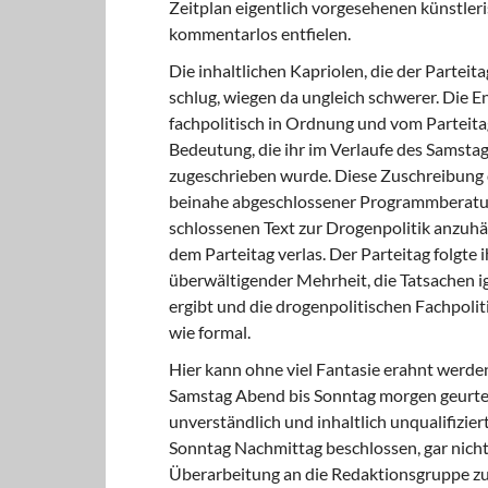
Zeitplan eigentlich vorgesehenen künstler
kommentarlos entfielen.
Die inhaltlichen Kapriolen, die der Parteit
schlug, wiegen da ungleich schwerer. Die En
fachpolitisch in Ordnung und vom Parteitag
Bedeutung, die ihr im Verlaufe des Samst
zugeschrieben wurde. Diese Zu­schreibung 
beinahe abgeschlos­sener Programmberatun
schlossenen Text zur Drogenpolitik anzuhän
dem Parteitag verlas. Der Parteitag folgte
überwältigender Mehrheit, die Tatsachen ig
ergibt und die drogenpolitischen Fachpoli­t
wie formal.
Hier kann ohne viel Fantasie erahnt werden
Samstag Abend bis Sonntag morgen geurteil
unverständlich und inhaltlich unqualifizier
Sonntag Nachmittag beschlossen, gar nicht
Überarbeitung an die Redaktionsgruppe zu­