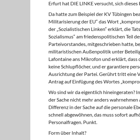
Erfurt hat DIE LINKE versucht, sich dieses 
Da hatte zum Beispiel der KV Tübingen bea
Militarisierung der EU“ das Wort „komprom
der „Sozialistischen Linken“ erklärt, die
Sozialismus“ am friedenspolitischen Teil d
Parteivorstandes, mitgeschrieben hat­te, be
militaristischen Außenpolitik unter Betei
La­fontaine ans Mikrofon und erklärt, dass 
keine Schlupflöcher, und er garantiere persö
Ausrichtung der Partei. Gerührt tritt eine
Antrag auf Einfügung des Wortes „kompromi
Wo sind wir da eigentlich hineingeraten? In
der Sache nicht mehr anders wahrnehmen al
Differenz in der Sache auf die personale Eb
schnell abgewöhnen, das muss sofort auf­hö
Personalfragen. Punkt.
Form über Inhalt?