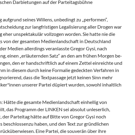
ischen Darbietungen auf der Parteitagsbühne
ag aufgrund seines Willens, unbedingt zu „per­formen“,
tscheidung zur langfristigen Lega­lisierung aller Drogen war
 eher unspektaku­lär vollzogen worden. Sie hatte nie die
ags von der gesamten Medienlandschaft in Deutschland
der Medien allerdings veranlasste Gregor Gysi, nach
g, einen „erläuternden Satz“ an den am frühen Morgen be­
gen, den er handschriftlich auf einem Zettel einreichte und
 ihm in diesem durch keine Formalie gedeckten Verfahren in
norierend, dass die Textpassage jetzt keinen Sinn mehr
iker*innen unserer Partei düpiert wurden, sowohl inhaltlich
: Hätte die gesamte Medienlandschaft ein­hellig von
t, das Programm der LINKEN sei absolut unleserlich,
t, der Parteitag hätte auf Bitte von Gregor Gysi noch
s beschlossenzu haben, und den Text zur gründlichen
rücküberwiesen. Eine Partei, die souverän über ihre