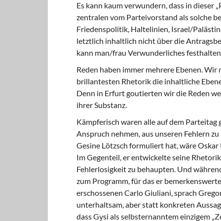
Es kann kaum verwundern, dass in dieser 
zentralen vom Parteivorstand als solche b
Friedenspolitik, Haltelinien, Israel/Paläs
letztlich inhaltlich nicht über die Antrags
kann man/frau Verwunderliches festhal­ten
Reden haben immer mehrere Ebenen. Wir mü
brillantesten Rhetorik die inhaltliche Ebe
Denn in Erfurt goutierten wir die Reden w
ihrer Substanz.
Kämpferisch waren alle auf dem Parteitag g
Anspruch nehmen, aus unseren Fehlern zu l
Gesine Lötzsch formuliert hat, wäre Oskar
Im Gegenteil, er entwickelte seine Rhetorik 
Fehlerlosigkeit zu behaupten. Und während
zum Pro­gramm, für das er bemerkenswerte 
erschossenen Carlo Giuliani, sprach Grego
unterhaltsam, aber statt konkreten Aussage
dass Gysi als selbsternanntem einzigem „Z