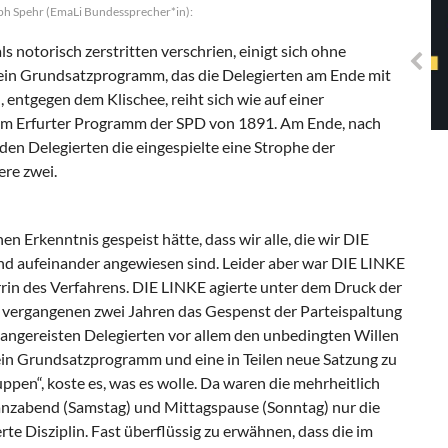
Solidarisches EUropa -
oph Spehr (EmaLi Bundessprecher*in):
Mosaiklinke Perspektiven
ls notorisch zerstritten verschrien, einigt sich ohne
in Grundsatzprogramm, das die Delegierten am Ende mit
entgegen dem Klischee, reiht sich wie auf einer
 dem Erfurter Programm der SPD von 1891. Am Ende, nach
 den Delegierten die eingespielte eine Strophe der
ere zwei.
 Erkenntnis gespeist hätte, dass wir alle, die wir DIE
und aufeinander angewiesen sind. Leider aber war DIE LINKE
rrin des Verfah­rens. DIE LINKE agierte unter dem Druck der
vergangenen zwei Jahren das Gespenst der Parteispaltung
 angereisten Delegierten vor allem den unbedingten Willen
 ein Grundsatzprogramm und eine in Teilen neue Satzung zu
pen“, koste es, was es wolle. Da waren die mehrheitlich
anzabend (Sams­tag) und Mittagspause (Sonntag) nur die
te Disziplin. Fast überflüssig zu erwähnen, dass die im