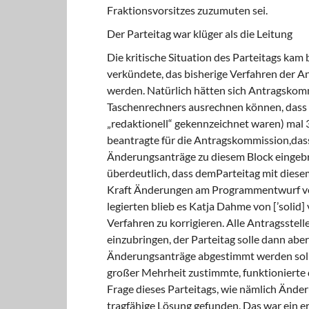
Fraktionsvorsitzes zuzumuten sei.
Der Parteitag war klüger als die Leitung
Die kritische Situation des Parteitags kam
verkündete, das bisherige Verfahren der 
werden. Natürlich hätten sich Antragskomm
Taschenrechners ausrechnen können, dass 
„redaktionell“ gekennzeichnet waren) mal
beantragte für die Antragskommission,das
Änderungsanträge zu diesem Block eingebr
überdeutlich, dass demParteitag mit dies
Kraft Än­derungen am Programmentwurf vo
legierten blieb es Katja Dahme von [’soli
Verfahren zu korrigieren. Alle Antragsstel
einzubringen, der Parteitag solle dann aber
Änderungsanträge abgestimmt werden sollte
großer Mehrheit zustimmte, funktionierte d
Frage dieses Par­teitags, wie nämlich Änd
tragfähige Lösung gefunden. Das war ein er