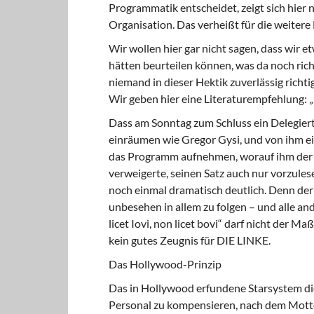
Programmatik entscheidet, zeigt sich hier n
Organisation. Das verheißt für die weitere
Wir wollen hier gar nicht sagen, dass wir e
hätten beurteilen können, was da noch rich
niemand in dieser Hektik zuverlässig richt
Wir geben hier eine Literaturempfehlung: 
Dass am Sonntag zum Schluss ein Delegiert
einräumen wie Gregor Gysi, und von ihm ei
das Programm aufnehmen, worauf ihm der 
verweigerte, seinen Satz auch nur vorzule
noch einmal dramatisch deutlich. Denn der
unbesehen in allem zu folgen – und alle an
licet Iovi, non licet bovi“ darf nicht der Maß
kein gutes Zeugnis für DIE LINKE.
Das Hollywood-Prinzip
Das in Hollywood erfundene Starsystem die
Personal zu kompensieren, nach dem Motto: 