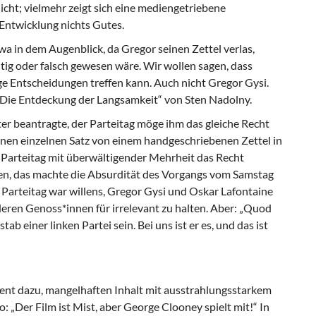
icht; vielmehr zeigt sich eine mediengetriebene
 Entwicklung nichts Gutes.
twa in dem Augenblick, da Gregor seinen Zettel verlas,
tig oder falsch gewesen wäre. Wir wollen sagen, dass
ige Entscheidungen treffen kann. Auch nicht Gregor Gysi.
„Die Entdeckung der Langsamkeit“ von Sten Nadolny.
er beantragte, der Parteitag möge ihm das gleiche Recht
nen einzelnen Satz von einem handgeschriebenen Zettel in
Parteitag mit überwältigender Mehrheit das Recht
sen, das machte die Absurdität des Vorgangs vom Samstag
 Parteitag war willens, Gregor Gysi und Oskar Lafontaine
deren Genoss*innen für irrelevant zu halten. Aber: „Quod
stab einer linken Partei sein. Bei uns ist er es, und das ist
nt dazu, mangelhaften Inhalt mit ausstrah­lungsstarkem
„Der Film ist Mist, aber George Clooney spielt mit!“ In