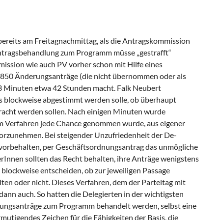
 bereits am Freitagnachmittag, als die An­tragskommission
Antragsbehandlung zum Programm müsse „gestrafft“
ission wie auch PV vorher schon mit Hilfe eines
850 Ände­rungsanträge (die nicht übernommen oder als
 3 Minuten etwa 42 Stunden macht. Falk Neubert
s blockweise abgestimmt werden solle, ob überhaupt
acht werden sollen. Nach einigen Minuten wurde
em Verfahren jede Chance genommen wurde, aus eigener
rzunehmen. Bei steigender Unzufriedenheit der De­
d] vorbehalten, per Geschäftsordnungsantrag das unmögliche
lerInnen sollten das Recht behalten, ihre Anträge wenigstens
 block­weise entscheiden, ob zur jeweiligen Passage
n oder nicht. Dieses Verfahren, dem der Parteitag mit
ann auch. So hatten die Delegierten in der wichtigsten
erungsanträge zum Programm behandelt werden, selbst eine
mutigendes Zeichen für die Fähigkeiten der Basis, die