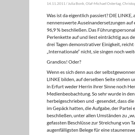
14.11.2011 / Julia Bonk, Olaf-Michael Ostertag, Christ
Was ist da eigentlich passiert? DIE LINKE, a
nennenswerte Auseinandersetzungen auf e
96,9 % beschließen. Das Führungspersonal, 
Perlenkette auf und liest einträchtig aus
drei Tagen demonstrativer Einigkeit, reicht
„Internationale“ nicht, sie sin­gen noch weit
Grandios! Oder?
Wenn es sich denn aus der selbstgewonnenen
LINKE bilden, auf derselben Seite stehen 
in Erfurt weder Herrin ihrer Sinne noch He
Medienbeobachtung. So sehr wurde in den 
herbeigeschrieben und -gesendet, dass die
im Ge­päck hatten, die Aufgabe, der Partei
beschließen, unter allen Umständen zu „wup
gefassten Beschlüsse zur Streichung von T
augenfälligsten Belege für eine staunenswer