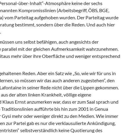
„Personal-über-Inhalt“-Atmosphäre keine der sechs
enannten Kompromisslinien (Arbeits­begriff, ÖBS, BGE,
tina) vom Parteitag aufgeho­ben wurden. Der Parteitag wurde
beratung be­stimmt, sondern über die Reden. Und auch hier
.
ssen uns selbst befähigen, auch ange­sichts der
ne parallel mit der gleichen Aufmerk­samkeit wahrzunehmen.
eitaus mehr über ihre Oberfläche und weniger entsprechend
ehaltenen Reden. Aber ein Satz wie „So, wie wir für uns in
ernen, so müssen wir das auch anderen zugestehen“, den
 Lafontaine in seiner Rede nicht über die Lippen gekommen.
aus der alten linken Krankheit, völlige eigene
 Klaus Ernst anzumerken war, dass er zum Saal sprach und
Traditionslinien aufführte bis hin zum 2001 in Genua
r Gysi mehr oder weniger direkt zu den Me­dien. Wie immer
n zur Partei gab es nur die verklausulierte Ankündigung,
entristen“ selbstverständlich keine Quotierung des