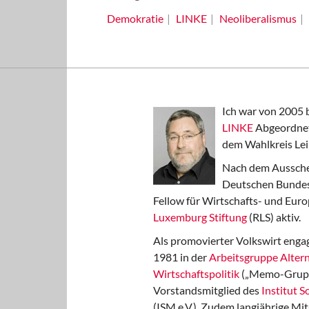
Demokratie
LINKE
Neoliberalismus
Ich war von 2005 
LINKE
Abgeordnet
dem Wahlkreis Lei
Nach dem Aussche
Deutschen Bundest
Fellow für Wirtschafts- und Euro
Luxemburg Stiftung
(RLS) aktiv.
Als promovierter Volkswirt engag
1981 in der
Arbeitsgruppe Altern
Wirtschaftspolitik
(„Memo-Gruppe
Vorstandsmitglied des
Institut 
(ISM e.V.). Zudem langjährige Mit