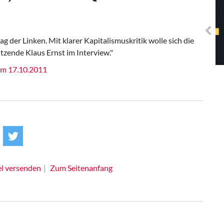
Solidarisches EUropa -
Mosaiklinke Perspektiven
 der Linken. Mit klarer Kapitalismuskritik wolle sich die
itzende Klaus Ernst im Interview."
om 17.10.2011
el versenden
Zum Seitenanfang