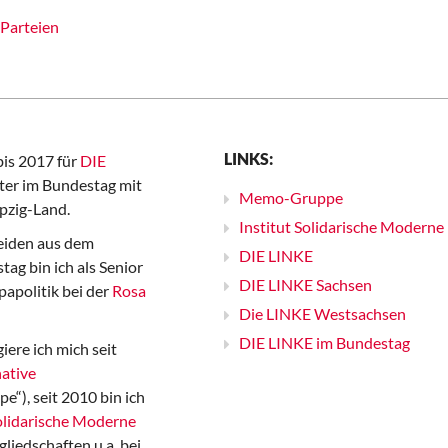
Parteien
LINKS:
bis 2017 für
DIE
er im Bundestag mit
Memo-Gruppe
pzig-Land.
Institut Solidarische Moderne
iden aus dem
DIE LINKE
ag bin ich als Senior
DIE LINKE Sachsen
papolitik bei der
Rosa
Die LINKE Westsachsen
DIE LINKE im Bundestag
iere ich mich seit
ative
“), seit 2010 bin ich
Solidarische Moderne
gliedschaften u.a. bei