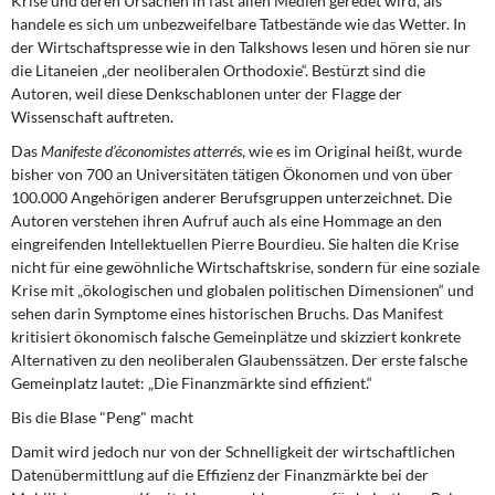
Krise und deren Ursachen in fast allen Medien geredet wird, als
DIE LINKE
handele es sich um unbezweifelbare Tatbestände wie das Wetter. In
der Wirtschaftspresse wie in den Talkshows lesen und hören sie nur
Weitere Themen
die Litaneien „der neoliberalen Orthodoxie“. Bestürzt sind die
Autoren, weil diese Denkschablonen unter der Flagge der
Memo-Gruppe
Wissenschaft auftreten.
Das
Manifeste d’économistes atterrés
, wie es im Original heißt, wurde
Institut Solidarische Moderne
bisher von 700 an Universitäten tätigen Ökonomen und von über
100.000 Angehörigen anderer Berufsgruppen unterzeichnet. Die
Autoren verstehen ihren Aufruf auch als eine Hommage an den
Rosa-Luxemburg-Stiftung
eingreifenden Intellektuellen Pierre Bourdieu. Sie halten die Krise
nicht für eine gewöhnliche Wirtschaftskrise, sondern für eine soziale
Über mich
Krise mit „ökologischen und globalen politischen Dimensionen“ und
sehen darin Symptome eines historischen Bruchs. Das Manifest
Kontakt
kritisiert ökonomisch falsche Gemeinplätze und skizziert konkrete
Alternativen zu den neoliberalen Glaubenssätzen. Der erste falsche
Gemeinplatz lautet: „Die Finanzmärkte sind effizient.“
Bis die Blase "Peng" macht
Damit wird jedoch nur von der Schnelligkeit der wirtschaftlichen
Datenübermittlung auf die Effizienz der Finanzmärkte bei der