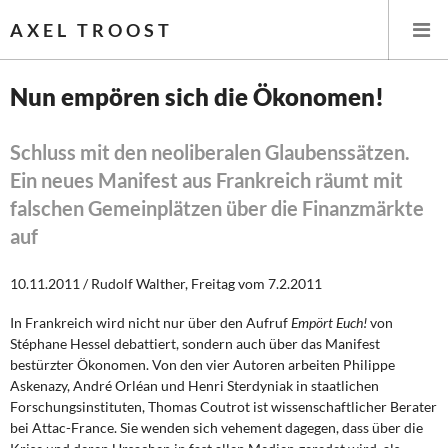
AXEL TROOST
Nun empören sich die Ökonomen!
Startseite
Schluss mit den neoliberalen Glaubenssätzen.
Ein neues Manifest aus Frankreich räumt mit
Themen
falschen Gemeinplätzen über die Finanzmärkte
Leitlinien linker Wirtschafts- und Finanzpolitik
auf
Wirtschaftspolitik
10.11.2011 / Rudolf Walther, Freitag vom 7.2.2011
Steuer- und Finanzpolitik
In Frankreich wird nicht nur über den Aufruf
Empört Euch!
von
Stéphane Hessel debattiert, sondern auch über das Manifest
bestürzter Ökonomen. Von den vier Autoren arbeiten Philippe
Öffentliche Infrastruktur und Daseinsvorsorge
Askenazy, André Orléan und Henri Sterdyniak in staatlichen
Forschungsinstituten, Thomas Coutrot ist wissenschaftlicher Berater
Eurokrise und Griechenland
bei Attac-France. Sie wenden sich vehement dagegen, dass über die