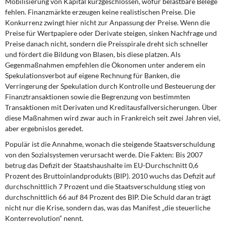
Mobilisierung von Kapital kurzgeschlossen, wofür belastbare Belege
fehlen. Finanzmärkte erzeugen keine realistischen Preise. Die
Konkurrenz zwingt hier nicht zur Anpassung der Preise. Wenn die
Preise für Wertpapiere oder Derivate steigen, sinken Nachfrage und
Preise danach nicht, sondern die Preisspirale dreht sich schneller
und fördert die Bildung von Blasen, bis diese platzen. Als
Gegenmaßnahmen empfehlen die Ökonomen unter anderem ein
Spekulationsverbot auf eigene Rechnung für Banken, die
Verringerung der Spekulation durch Kontrolle und Besteuerung der
Finanztransaktionen sowie die Begrenzung von bestimmten
Transaktionen mit Derivaten und Kreditausfallversicherungen. Über
diese Maßnahmen wird zwar auch in Frankreich seit zwei Jahren viel,
aber ergebnislos geredet.
Populär ist die Annahme, wonach die steigende Staatsverschuldung
von den Sozialsystemen verursacht werde. Die Fakten: Bis 2007
betrug das Defizit der Staatshaushalte im EU-Durchschnitt 0,6
Prozent des Bruttoinlandprodukts (BIP). 2010 wuchs das Defizit auf
durchschnittlich 7 Prozent und die Staatsverschuldung stieg von
durchschnittlich 66 auf 84 Prozent des BIP. Die Schuld daran trägt
nicht nur die Krise, sondern das, was das Manifest „die steuerliche
Konterrevolution“ nennt.