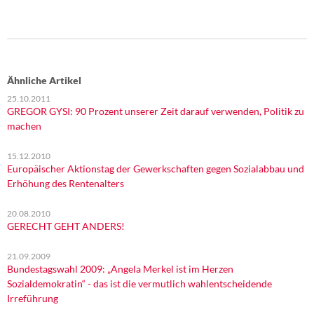
DIE LINKE
Weitere Themen
Memo-Gruppe
Ähnliche Artikel
25.10.2011
Institut Solidarische Moderne
GREGOR GYSI: 90 Prozent unserer Zeit darauf verwenden, Politik zu
machen
Rosa-Luxemburg-Stiftung
15.12.2010
Europäischer Aktionstag der Gewerkschaften gegen Sozialabbau und
Über mich
Erhöhung des Rentenalters
Kontakt
20.08.2010
GERECHT GEHT ANDERS!
21.09.2009
Bundestagswahl 2009: „Angela Merkel ist im Herzen
Sozialdemokratin“ - das ist die vermutlich wahlentscheidende
Irreführung