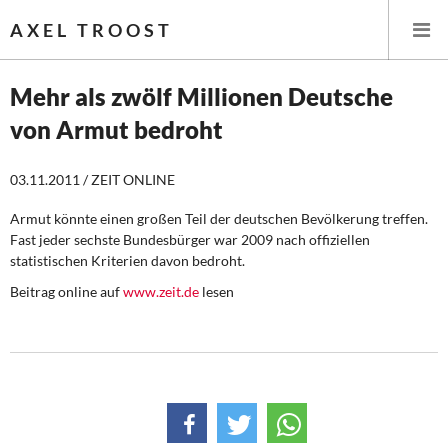
AXEL TROOST
Mehr als zwölf Millionen Deutsche
von Armut bedroht
Startseite
03.11.2011 / ZEIT ONLINE
Themen
Armut könnte einen großen Teil der deutschen Bevölkerung treffen.
Leitlinien linker Wirtschafts- und Finanzpolitik
Fast jeder sechste Bundesbürger war 2009 nach offiziellen
statistischen Kriterien davon bedroht.
Wirtschaftspolitik
Beitrag online auf
www.zeit.de
lesen
Steuer- und Finanzpolitik
Öffentliche Infrastruktur und Daseinsvorsorge
Eurokrise und Griechenland