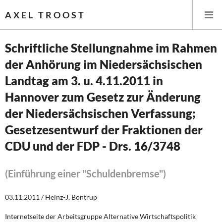
AXEL TROOST
Schriftliche Stellungnahme im Rahmen
der Anhörung im Niedersächsischen
Startseite
Landtag am 3. u. 4.11.2011 in
Themen
Hannover zum Gesetz zur Änderung
der Niedersächsischen Verfassung;
Leitlinien linker Wirtschafts- und Finanzpolitik
Gesetzesentwurf der Fraktionen der
Wirtschaftspolitik
CDU und der FDP - Drs. 16/3748
Steuer- und Finanzpolitik
(Einführung einer "Schuldenbremse")
Öffentliche Infrastruktur und Daseinsvorsorge
03.11.2011 / Heinz-J. Bontrup
Eurokrise und Griechenland
Internetseite der Arbeitsgruppe Alternative Wirtschaftspolitik