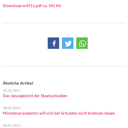
DIE LINKE
Download m4311.pdf ca. 342 Kb
Weitere Themen
Memo-Gruppe
Institut Solidarische Moderne
Rosa-Luxemburg-Stiftung
Über mich
Ähnliche Artikel
Kontakt
10.10.2011
Das Janusgesicht der Staatsschulden
30.09.2011
Ministerpräsidentin will sich bei Schulden nicht bremsen lassen
28.01.2011