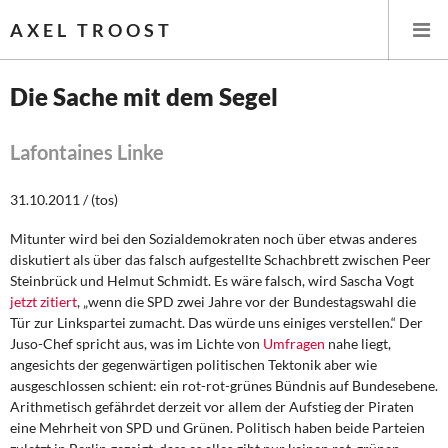
AXEL TROOST
Die Sache mit dem Segel
Startseite
Lafontaines Linke
Themen
31.10.2011 / (tos)
Leitlinien linker Wirtschafts- und Finanzpolitik
Mitunter wird bei den Sozialdemokraten noch über etwas anderes
diskutiert als über das falsch aufgestellte Schachbrett zwischen Peer
Wirtschaftspolitik
Steinbrück und Helmut Schmidt. Es wäre falsch, wird Sascha Vogt
jetzt zitiert
, „wenn die SPD zwei Jahre vor der Bundestagswahl die
Steuer- und Finanzpolitik
Tür zur Linkspartei zumacht. Das würde uns einiges verstellen.“ Der
Juso-Chef spricht aus, was im Lichte von
Umfragen
nahe liegt,
angesichts der gegenwärtigen politischen Tektonik aber wie
Öffentliche Infrastruktur und Daseinsvorsorge
ausgeschlossen schient: ein rot-rot-grünes Bündnis auf Bundesebene.
Arithmetisch gefährdet derzeit vor allem der Aufstieg der Piraten
Eurokrise und Griechenland
eine Mehrheit von SPD und Grünen. Politisch haben beide Parteien