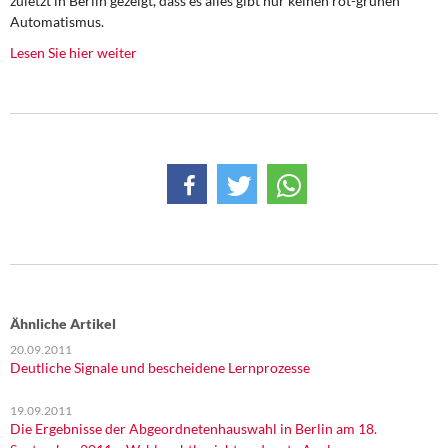
zuletzt in Berlin gezeigt, dass es alles gibt nur keinen rot-grünen
DIE LINKE
Automatismus.
Lesen Sie hier weiter
Weitere Themen
Memo-Gruppe
Institut Solidarische Moderne
Rosa-Luxemburg-Stiftung
Über mich
Kontakt
Ähnliche Artikel
20.09.2011
Deutliche Signale und bescheidene Lernprozesse
19.09.2011
Die Ergebnisse der Abgeordnetenhauswahl in Berlin am 18.