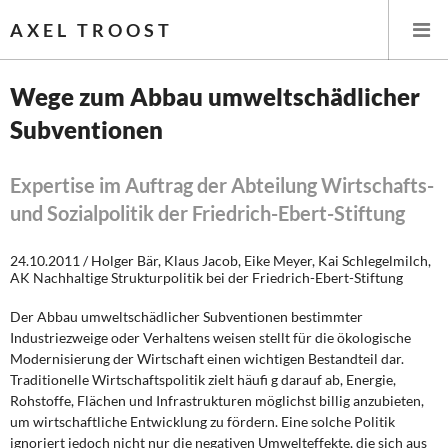
AXEL TROOST
Wege zum Abbau umweltschädlicher
Subventionen
Startseite
Themen
Expertise im Auftrag der Abteilung Wirtschafts-
und Sozialpolitik der Friedrich-Ebert-Stiftung
Leitlinien linker Wirtschafts- und Finanzpolitik
24.10.2011 / Holger Bär, Klaus Jacob, Eike Meyer, Kai Schlegelmilch,
Wirtschaftspolitik
AK Nachhaltige Strukturpolitik bei der Friedrich-Ebert-Stiftung
Der Abbau umweltschädlicher Subventionen bestimmter
Steuer- und Finanzpolitik
Industriezweige oder Verhaltens weisen stellt für die ökologische
Modernisierung der Wirtschaft einen wichtigen Bestandteil dar.
Öffentliche Infrastruktur und Daseinsvorsorge
Traditionelle Wirtschaftspolitik zielt häufi g darauf ab, Energie,
Rohstoffe, Flächen und Infrastrukturen möglichst billig anzubieten,
Eurokrise und Griechenland
um wirtschaftliche Entwicklung zu fördern. Eine solche Politik
ignoriert jedoch nicht nur die negativen Umwelteffekte, die sich aus