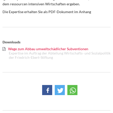
DIE LINKE
dem ressourcen intensiven Wirtschaften ergeben.
Die Expertise erhalten Sie als PDF-Dokument im Anhang
Weitere Themen
Memo-Gruppe
Institut Solidarische Moderne
Downloads
Wege zum Abbau umweltschädlicher Subventionen
Rosa-Luxemburg-Stiftung
Expertise im Auftrag der Abteilung Wirtschafts- und Sozialpolitik
der Friedrich-Ebert-Stiftung
Über mich
Kontakt