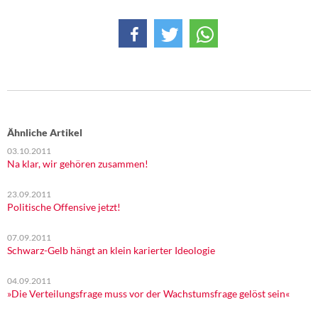
DIE LINKE
Weitere Themen
Memo-Gruppe
Institut Solidarische Moderne
Ähnliche Artikel
Rosa-Luxemburg-Stiftung
03.10.2011
Na klar, wir gehören zusammen!
Über mich
23.09.2011
Politische Offensive jetzt!
Kontakt
07.09.2011
Schwarz-Gelb hängt an klein karierter Ideologie
04.09.2011
»Die Verteilungsfrage muss vor der Wachstumsfrage gelöst sein«