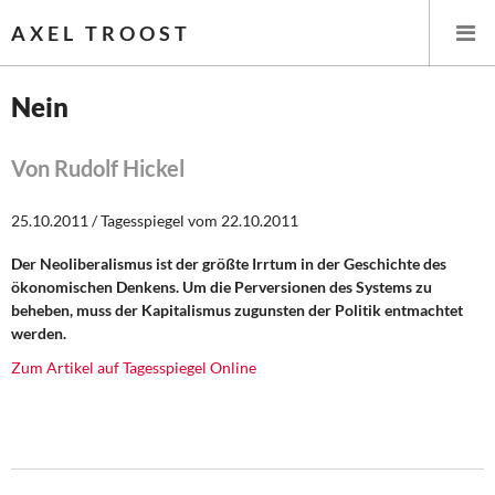
AXEL TROOST
Nein
Startseite
Von Rudolf Hickel
Themen
25.10.2011 / Tagesspiegel vom 22.10.2011
Leitlinien linker Wirtschafts- und Finanzpolitik
Der Neoliberalismus ist der größte Irrtum in der Geschichte des
ökonomischen Denkens. Um die Perversionen des Systems zu
Wirtschaftspolitik
beheben, muss der Kapitalismus zugunsten der Politik entmachtet
werden.
Steuer- und Finanzpolitik
Zum Artikel auf Tagesspiegel Online
Öffentliche Infrastruktur und Daseinsvorsorge
Eurokrise und Griechenland