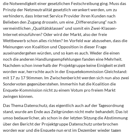
die Notwendigkeit einer gesetzlichen Festschreibung ging. Muss das
Prinzip der Netzneutralität gesetzlich verankert werden, um zu
verhindern, dass Internet Service Provider ihren Kunden nach
Belieben den Zugang drosseln, um eine „Differenzierung“ nach
vermeintlichen „Qualitätsklassen“ und somit ein Zwei-Klassen-
Internet einzuführen? Oder wird der Markt, also der freie
Wettbewerb schon alles richten? Im Vorfeld war abzusehen, dass die
Meinungen von Koalition und Opposition in dieser Frage
auseinandergehen würden, und so kam es auch. Weder die einen
noch die anderen Handlungsempfehlungen fanden eine Mehrheit.
Nachdem schon innerhalb der Projektgruppe keine Einigkeit erzielt
worden war, herrschte auch in der Enquetekommission Gleichstand:
mit 17 zu 17 Stimmen. Im Zwischenbericht werden sich nun also zwei
Sondervoten gegenüberstehen. Immerhin hat die Koalition die
Enquete-Kommission nicht zu einem Votum pro freiem Markt
zwingen können.
Das Thema Datenschutz, das eigentlich auch auf der Tagesordnung
stand, wurde am Ende aus Zeitgründen nicht mehr behandelt. Das ist
umso bedauerlicher, als schon in der letzten Sitzung die Abstimmung
über den Bericht der Projektgruppe Datenschutz unterbrochen
worden war und die Enquete nun erst im Dezember wieder tagen