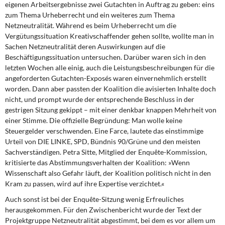
eigenen Arbeitsergebnisse zwei Gutachten in Auftrag zu geben: eins
DIE LINKE
zum Thema Urheberrecht und ein weiteres zum Thema
Netzneutralität. Während es beim Urheberrecht um die
Weitere Themen
Vergütungssituation Kreativschaffender gehen sollte, wollte man in
Sachen Netzneutralität deren Auswirkungen auf die
Memo-Gruppe
Beschäftigungssituation untersuchen. Darüber waren sich in den
letzten Wochen alle einig, auch die Leistungsbeschreibungen für die
Institut Solidarische Moderne
angeforderten Gutachten-Exposés waren einvernehmlich erstellt
worden. Dann aber passten der Koalition die avisierten Inhalte doch
nicht, und prompt wurde der entsprechende Beschluss in der
Rosa-Luxemburg-Stiftung
gestrigen Sitzung gekippt – mit einer denkbar knappen Mehrheit von
einer Stimme. Die offizielle Begründung: Man wolle keine
Über mich
Steuergelder verschwenden. Eine Farce, lautete das einstimmige
Urteil von DIE LINKE, SPD, Bündnis 90/Grüne und den meisten
Kontakt
Sachverständigen. Petra Sitte, Mitglied der Enquête-Kommission,
kritisierte das Abstimmungsverhalten der Koalition: »Wenn
Wissenschaft also Gefahr läuft, der Koalition politisch nicht in den
Kram zu passen, wird auf ihre Expertise verzichtet.«
Auch sonst ist bei der Enquête-Sitzung wenig Erfreuliches
herausgekommen. Für den Zwischenbericht wurde der Text der
Projektgruppe Netzneutralität abgestimmt, bei dem es vor allem um