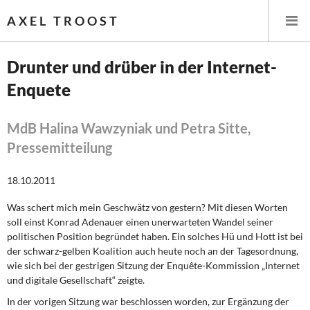
AXEL TROOST
Drunter und drüber in der Internet-
Enquete
Startseite
Themen
MdB Halina Wawzyniak und Petra Sitte,
Pressemitteilung
Leitlinien linker Wirtschafts- und Finanzpolitik
18.10.2011
Wirtschaftspolitik
Was schert mich mein Geschwätz von gestern? Mit diesen Worten
soll einst Konrad Adenauer einen unerwarteten Wandel seiner
Steuer- und Finanzpolitik
politischen Position begründet haben. Ein solches Hü und Hott ist bei
der schwarz-gelben Koalition auch heute noch an der Tagesordnung,
Öffentliche Infrastruktur und Daseinsvorsorge
wie sich bei der gestrigen Sitzung der Enquête-Kommission „Internet
und digitale Gesellschaft“ zeigte.
Eurokrise und Griechenland
In der vorigen Sitzung war beschlossen worden, zur Ergänzung der