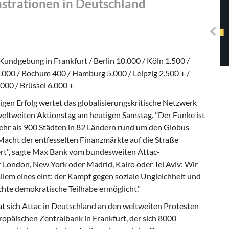
strationen in Deutschland
Solidarisches EUropa -
Mosaiklinke Perspektiven
Kundgebung in Frankfurt / Berlin 10.000 / Köln 1.500 /
000 / Bochum 400 / Hamburg 5.000 / Leipzig 2.500 + /
.000 / Brüssel 6.000 +
igen Erfolg wertet das globalisierungskritische Netzwerk
weltweiten Aktionstag am heutigen Samstag. "Der Funke ist
ehr als 900 Städten in 82 Ländern rund um den Globus
acht der entfesselten Finanzmärkte auf die Straße
rt", sagte Max Bank vom bundesweiten Attac-
r London, New York oder Madrid, Kairo oder Tel Aviv: Wir
allem eines eint: der Kampf gegen soziale Ungleichheit und
echte demokratische Teilhabe ermöglicht."
at sich Attac in Deutschland an den weltweiten Protesten
ropäischen Zentralbank in Frankfurt, der sich 8000