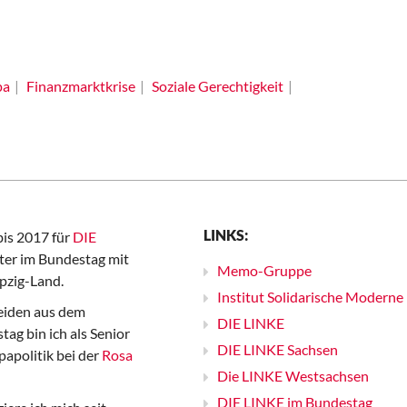
pa
Finanzmarktkrise
Soziale Gerechtigkeit
LINKS:
bis 2017 für
DIE
er im Bundestag mit
Memo-Gruppe
pzig-Land.
Institut Solidarische Moderne
iden aus dem
DIE LINKE
ag bin ich als Senior
DIE LINKE Sachsen
papolitik bei der
Rosa
Die LINKE Westsachsen
DIE LINKE im Bundestag