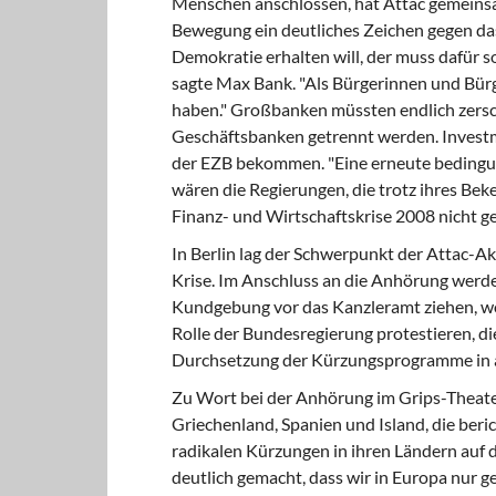
Menschen anschlossen, hat Attac gemeins
Bewegung ein deutliches Zeichen gegen da
Demokratie erhalten will, der muss dafür s
sagte Max Bank. "Als Bürgerinnen und Bürger
haben." Großbanken müssten endlich zersc
Geschäftsbanken getrennt werden. Investm
der EZB bekommen. "Eine erneute bedingu
wären die Regierungen, die trotz ihres Be
Finanz- und Wirtschaftskrise 2008 nicht g
In Berlin lag der Schwerpunkt der Attac-Akt
Krise. Im Anschluss an die Anhörung werd
Kundgebung vor das Kanzleramt ziehen, w
Rolle der Bundesregierung protestieren, d
Durchsetzung der Kürzungsprogramme in a
Zu Wort bei der Anhörung im Grips-Theat
Griechenland, Spanien und Island, die beri
radikalen Kürzungen in ihren Ländern auf
deutlich gemacht, dass wir in Europa nur 