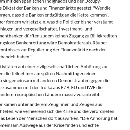
am mit den spanischen Indignados und der Occupy-
s Diktat der Banken und Finanzmärkte gesetzt. "Wer die
orgen, dass die Banken endgültig an die Kette kommen",
 fordern wir jetzt ein, was die Politiker bisher versäumt
hlagen und vergesellschaftet, Investment- und
entbanken dürften zudem keinen Zugang zu Billigkrediten
ngslose Bankenrettung wäre Demokratieraub. Räuber
kenntnisses zur Regulierung der Finanzmärkte nach der
ehandelt haben."
ivitäten auf einer zivilgesellschaftlichen Anhörung zur
en die Teilnehmer am späten Nachmittag zu einer
o sie gemeinsam mit anderen Demonstranten gegen die
ie zusammen mit der Troika aus EZB, EU und IWF die
nderen europäischen Ländern massiv vorantreibt.
er kamen unter anderem Zeuginnen und Zeugen aus
chteten, wie verheerend sich die Krise und die verordneten
 das Leben der Menschen dort auswirken. "Die Anhörung hat
gemeinsam Auswege aus der Krise finden und echte